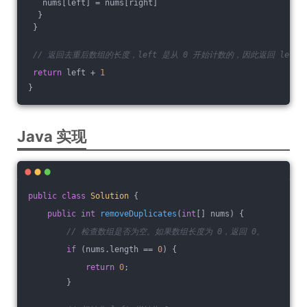
   nums[left] = nums[right]
  }
 }
// 返回去重后数组的长度，left 是从 0 开始计数的，因此返回 left +
return
 left + 
1
}
Java 实现
public
class
Solution
{
public
int
removeDuplicates
(
int
[] nums)
{
// 检查数组是否为空。如果数组长度为 0，返回 0。
if
 (nums.length == 
0
) {
return
0
;
        }