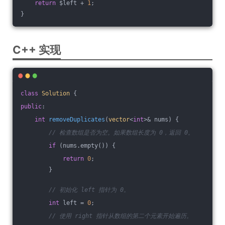
return
 $left + 
1
;
}
C++ 实现
class
Solution
 {
public
:
int
removeDuplicates
(
vector
<
int
>& nums)
{
// 检查数组是否为空。如果数组长度为 0，返回 0。
if
 (nums.empty()) {
return
0
;
        }
// 初始化 left 指针为 0。
int
 left = 
0
;
// 使用 right 指针从数组的第二个元素开始遍历。