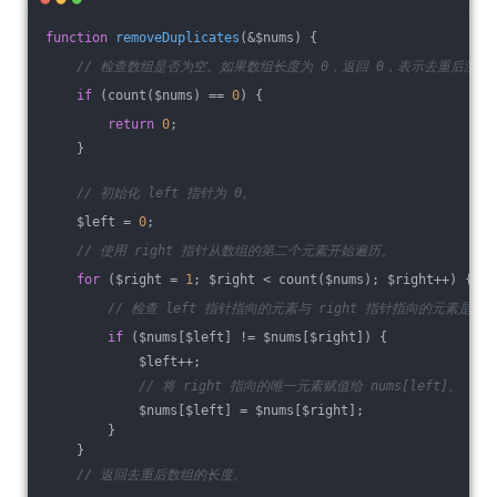
function
removeDuplicates
(&$nums)
{
// 检查数组是否为空。如果数组长度为 0，返回 0，表示去重后没有
if
 (count($nums) == 
0
) {
return
0
;
    }
// 初始化 left 指针为 0。
    $left = 
0
;
// 使用 right 指针从数组的第二个元素开始遍历。
for
 ($right = 
1
; $right < count($nums); $right++) {
// 检查 left 指针指向的元素与 right 指针指向的元素是否
if
 ($nums[$left] != $nums[$right]) {
            $left++;
// 将 right 指向的唯一元素赋值给 nums[left]。
            $nums[$left] = $nums[$right];
        }
    }
// 返回去重后数组的长度。