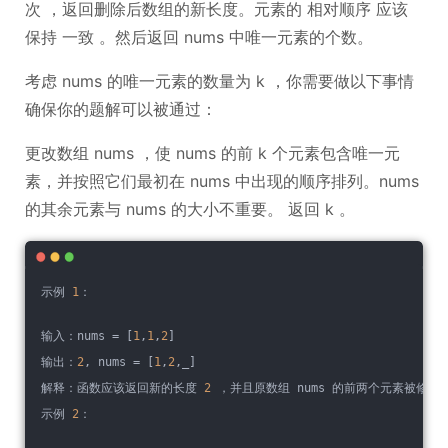
次 ，返回删除后数组的新长度。元素的 相对顺序 应该
保持 一致 。然后返回 nums 中唯一元素的个数。
考虑 nums 的唯一元素的数量为 k ，你需要做以下事情
确保你的题解可以被通过：
更改数组 nums ，使 nums 的前 k 个元素包含唯一元
素，并按照它们最初在 nums 中出现的顺序排列。nums
的其余元素与 nums 的大小不重要。 返回 k 。
示例 
1
：
输入：nums = [
1
,
1
,
2
]
输出：
2
, nums = [
1
,
2
,_]
解释：函数应该返回新的长度 
2
 ，并且原数组 nums 的前两个元素被修改
示例 
2
：