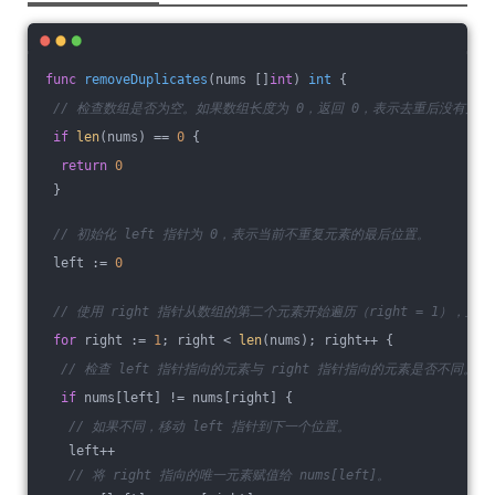
func
removeDuplicates
(nums []
int
)
int
 {
// 检查数组是否为空。如果数组长度为 0，返回 0，表示去重后没有元素
if
len
(nums) == 
0
 {
return
0
 }
// 初始化 left 指针为 0，表示当前不重复元素的最后位置。
 left := 
0
// 使用 right 指针从数组的第二个元素开始遍历（right = 1），直
for
 right := 
1
; right < 
len
(nums); right++ {
// 检查 left 指针指向的元素与 right 指针指向的元素是否不同。
if
 nums[left] != nums[right] {
// 如果不同，移动 left 指针到下一个位置。
   left++
// 将 right 指向的唯一元素赋值给 nums[left]。