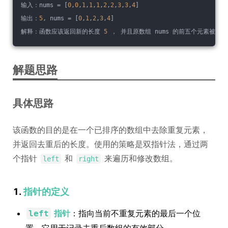
输入：nums = [
0
,
0
,
1
,
1
,
1
,
2
,
2
,
3
,
3
,
4
]
输出：
5
, nums = [
0
,
1
,
2
,
3
,
4
]
解释：函数应该返回新的长度 
5
 ， 并且原数组 nums 的前五个元素被修改
解题思路
具体思路
该函数的目的是在一个已排序的数组中去除重复元素，
并返回去重后的长度。使用的策略是双指针法，通过两
个指针
和
来遍历和修改数组。
left
right
1.
指针的定义
指针
：指向当前不重复元素的最后一个位
left