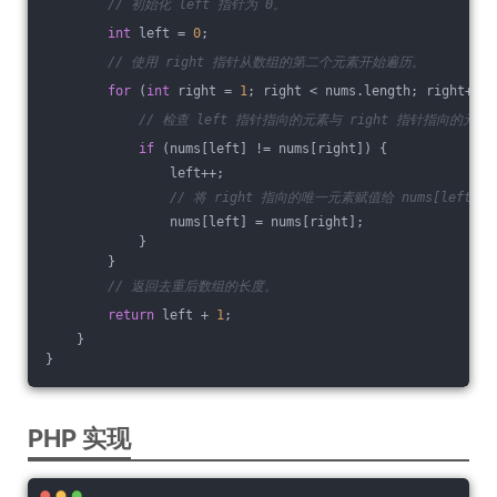
// 初始化 left 指针为 0。
int
 left = 
0
;
// 使用 right 指针从数组的第二个元素开始遍历。
for
 (
int
 right = 
1
; right < nums.length; right++) 
// 检查 left 指针指向的元素与 right 指针指向的元
if
 (nums[left] != nums[right]) {
                left++;
// 将 right 指向的唯一元素赋值给 nums[left]。
                nums[left] = nums[right];
            }
        }
// 返回去重后数组的长度。
return
 left + 
1
;
    }
}
PHP 实现