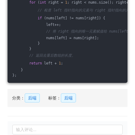
for
 (
int
 right = 
1
; right < nums.size(); right++) 
// 检查 left 指针指向的元素与 right 指针指向的元
if
 (nums[left] != nums[right]) {
                left++;
// 将 right 指向的唯一元素赋值给 nums[left]。
                nums[left] = nums[right];
            }
        }
// 返回去重后数组的长度。
return
 left + 
1
;
    }
};
分类：
后端
标签：
后端