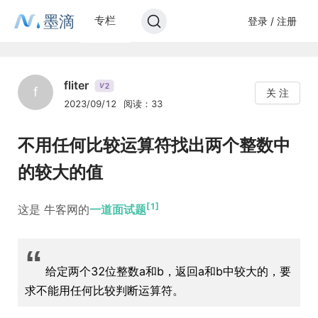
墨滴
专栏
登录 / 注册
fliter
2
V
f
关 注
2023/09/12
阅读：33
不用任何比较运算符找出两个整数中
的较大的值
[1]
这是 牛客网的
一道面试题
“
给定两个32位整数a和b，返回a和b中较大的，要
求不能用任何比较判断运算符。