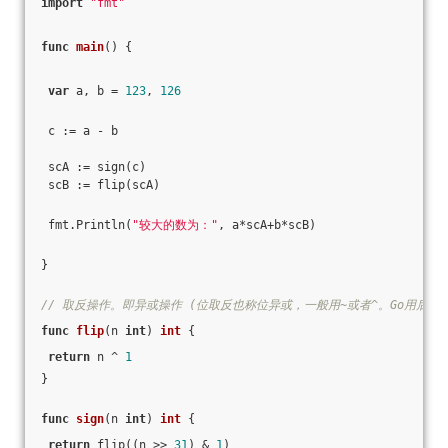
import
"fmt"
func
main
()
 {
var
 a, b = 
123
, 
126
 c := a - b
 scA := sign(c)
 scB := flip(scA)
 fmt.Println(
"较大的数为："
, a*scA+b*scB)
}
// 取反操作。即异或操作 (位取反也称位异或，一般用~或者^。Go用后者)
func
flip
(n 
int
)
int
 {
return
 n ^ 
1
}
func
sign
(n 
int
)
int
 {
return
 flip((n >> 
31
) & 
1
)