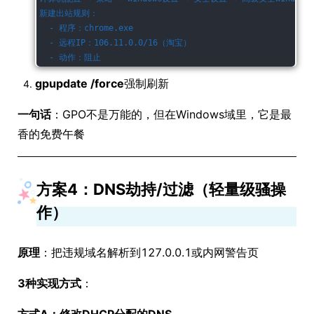
新建出站规则：
  - 程序：chrome.exe
  - 远程IP：106.11.0.0/16（淘宝）
  - 动作：阻止
gpupdate /force
强制刷新
一句话
：GPO不是万能的，但在Windows域里，它是最
香的免费午餐
方案4：DNS劫持/过滤（轻量级骚操
作）
原理
：把违规域名解析到127.0.0.1或内网警告页
3种实现方式
：