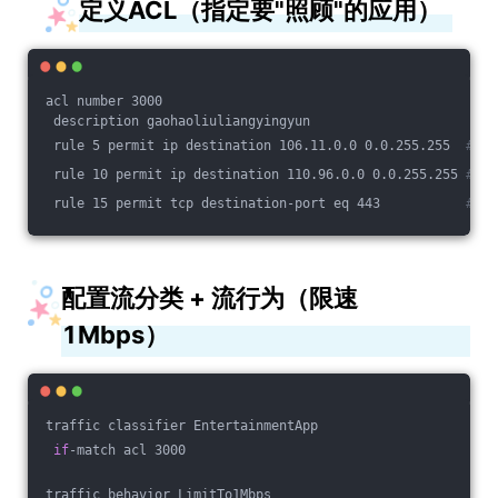
定义ACL（指定要"照顾"的应用）
acl number 3000
 description gaohaoliuliangyingyun
 rule 5 permit ip destination 106.11.0.0 0.0.255.255  
# 淘
 rule 10 permit ip destination 110.96.0.0 0.0.255.255 
# 抖
 rule 15 permit tcp destination-port eq 443           
# H
配置流分类 + 流行为（限速
1Mbps）
traffic classifier EntertainmentApp
if
-match acl 3000
traffic behavior LimitTo1Mbps