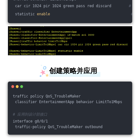
 car cir 1024 pir 1024 green pass red discard        
# 承
 statistic 
enable
# 
创建策略并应用
traffic policy QoS_TroubleMaker
 classifier EntertainmentApp behavior LimitTo1Mbps
# 应用到设计部接口
interface g0/0/1
 traffic-policy QoS_TroubleMaker outbound