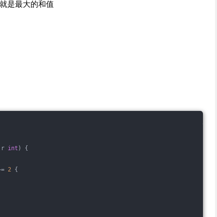
置的数就是最大的和值
(r 
int
)
 {
+= 
2
 {