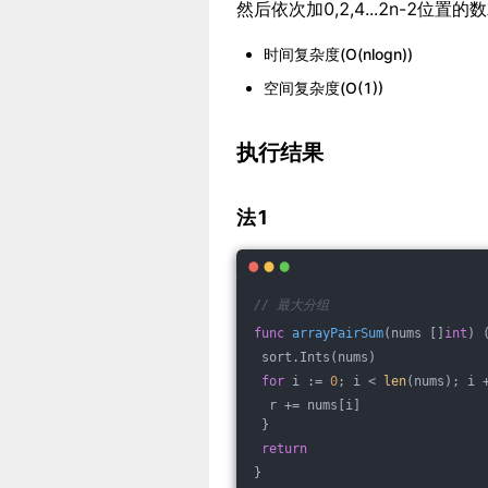
然后依次加0,2,4...2n-2位
时间复杂度(O(nlogn))
空间复杂度(O(1))
执行结果
法1
// 最大分组
func
arrayPairSum
(nums []
int
)
 sort.Ints(nums)
for
 i := 
0
; i < 
len
(nums); i 
  r += nums[i]
 }
return
}