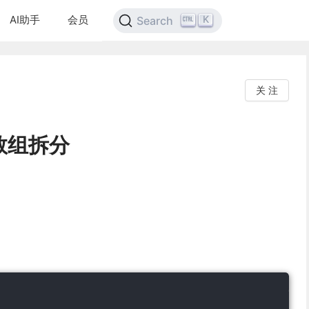
AI助手
会员
K
Search
关 注
. 数组拆分