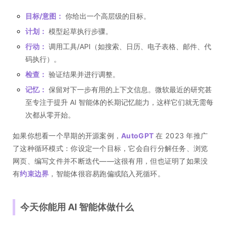
目标/意图：
你给出一个高层级的目标。
计划：
模型起草执行步骤。
行动：
调用工具/API（如搜索、日历、电子表格、邮件、代
码执行）。
检查：
验证结果并进行调整。
记忆：
保留对下一步有用的上下文信息。微软最近的研究甚
至专注于提升 AI 智能体的长期记忆能力，这样它们就无需每
次都从零开始。
如果你想看一个早期的开源案例，
AutoGPT
在 2023 年推广
了这种循环模式：你设定一个目标，它会自行分解任务、浏览
网页、编写文件并不断迭代——这很有用，但也证明了如果没
有
约束边界
，智能体很容易跑偏或陷入死循环。
今天你能用 AI 智能体做什么