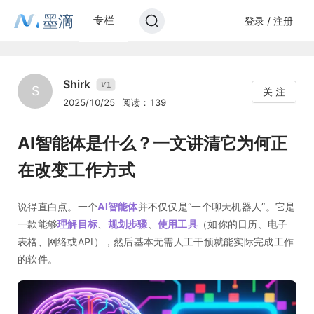
墨滴
专栏
登录 / 注册
Shirk
1
V
S
关 注
2025/10/25
阅读：139
AI智能体是什么？一文讲清它为何正
在改变工作方式
说得直白点。一个
AI智能体
并不仅仅是“一个聊天机器人”。它是
一款能够
理解目标
、
规划步骤
、
使用工具
（如你的日历、电子
表格、网络或API），然后基本无需人工干预就能实际完成工作
的软件。