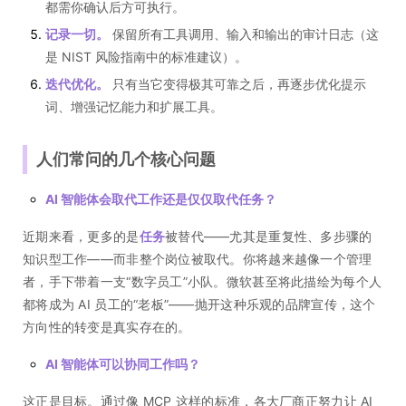
都需你确认后方可执行。
记录一切。
保留所有工具调用、输入和输出的审计日志（这
是 NIST 风险指南中的标准建议）。
迭代优化。
只有当它变得极其可靠之后，再逐步优化提示
词、增强记忆能力和扩展工具。
人们常问的几个核心问题
AI 智能体会取代工作还是仅仅取代任务？
近期来看，更多的是
任务
被替代——尤其是重复性、多步骤的
知识型工作——而非整个岗位被取代。你将越来越像一个管理
者，手下带着一支“数字员工”小队。微软甚至将此描绘为每个人
都将成为 AI 员工的“老板”——抛开这种乐观的品牌宣传，这个
方向性的转变是真实存在的。
AI 智能体可以协同工作吗？
这正是目标。通过像 MCP 这样的标准，各大厂商正努力让 AI