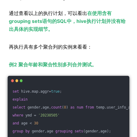
通过查看以上的执行计划，可以看出
在使用含有
grouping sets语句的SQL中，hive执行计划并没有给
出具体的实现细节。
再执行具有多个聚合列的实例来看看：
例2 聚合年龄和聚合性别多列合并测试。
set
 hive.map.aggr=
true
;
explain
select
 gender,age,
count
(
0
) 
as
num
from
 temp.user_info_all 
where
 ymd = 
'20230505'
and
 age < 
30
group
by
 gender,age 
grouping
sets
(gender,age);