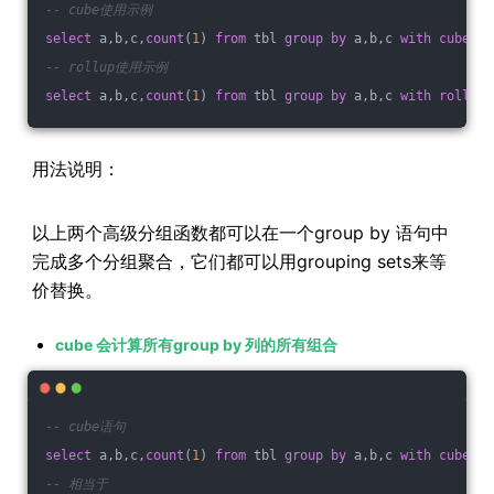
-- cube使用示例
select
 a,b,c,
count
(
1
) 
from
 tbl 
group
by
 a,b,c 
with
cube
-- rollup使用示例
select
 a,b,c,
count
(
1
) 
from
 tbl 
group
by
 a,b,c 
with
rollup
用法说明：
以上两个高级分组函数都可以在一个group by 语句中
完成多个分组聚合，它们都可以用grouping sets来等
价替换。
cube 会计算所有group by 列的所有组合
-- cube语句
select
 a,b,c,
count
(
1
) 
from
 tbl 
group
by
 a,b,c 
with
cube
-- 相当于