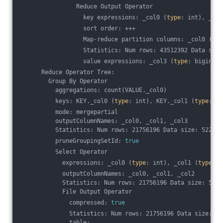
                Reduce Output Operator
                  key expressions: _col0 (
type
: int), _col
                  sort order: +++
                  Map-reduce partition columns: _col0 (
typ
                  Statistics: Num rows: 43512392 Data size
                  value expressions: _col3 (
type
: bigint)
      Reduce Operator Tree:
        Group By Operator
          aggregations: count(VALUE._col0)
          keys: KEY._col0 (
type
: int), KEY._col1 (
type
: bi
          mode: mergepartial
          outputColumnNames: _col0, _col1, _col3
          Statistics: Num rows: 21756196 Data size: 522148
          pruneGroupingSetId: 
true
          Select Operator
            expressions: _col0 (
type
: int), _col1 (
type
: b
            outputColumnNames: _col0, _col1, _col2
            Statistics: Num rows: 21756196 Data size: 5221
            File Output Operator
              compressed: 
true
              Statistics: Num rows: 21756196 Data size: 52
              table: