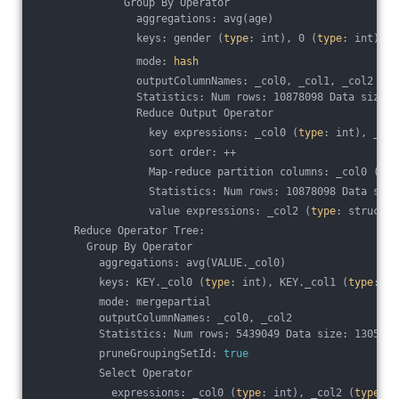
              Group By Operator
                aggregations: avg(age)
                keys: gender (
type
: int), 0 (
type
: int)
                mode: 
hash
                outputColumnNames: _col0, _col1, _col2
                Statistics: Num rows: 10878098 Data size: 
                Reduce Output Operator
                  key expressions: _col0 (
type
: int), _col
                  sort order: ++
                  Map-reduce partition columns: _col0 (
typ
                  Statistics: Num rows: 10878098 Data size
                  value expressions: _col2 (
type
: struct<c
      Reduce Operator Tree:
        Group By Operator
          aggregations: avg(VALUE._col0)
          keys: KEY._col0 (
type
: int), KEY._col1 (
type
: in
          mode: mergepartial
          outputColumnNames: _col0, _col2
          Statistics: Num rows: 5439049 Data size: 1305371
          pruneGroupingSetId: 
true
          Select Operator
            expressions: _col0 (
type
: int), _col2 (
type
: d