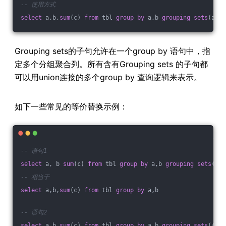
-- 使用方式
select
 a,b,
sum
(c) 
from
 tbl 
group
by
 a,b 
grouping
sets
(a,b)
Grouping sets的子句允许在一个group by 语句中，指
定多个分组聚合列。所有含有Grouping sets 的子句都
可以用union连接的多个group by 查询逻辑来表示。
如下一些常见的等价替换示例：
-- 语句1
select
 a, b 
sum
(c) 
from
 tbl 
group
by
 a,b 
grouping
sets
((a,
-- 相当于 
select
 a,b,
sum
(c) 
from
 tbl 
group
by
 a,b
-- 语句2
select
 a,b,
sum
(c) 
from
 tbl 
group
by
 a,b 
grouping
sets
((a,b