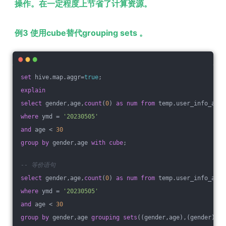
操作。在一定程度上节省了计算资源。
例3 使用cube替代grouping sets 。
set
 hive.map.aggr=
true
;
explain
select
 gender,age,
count
(
0
) 
as
num
from
 temp.user_info_all 
where
 ymd = 
'20230505'
and
 age < 
30
group
by
 gender,age 
with
cube
;
-- 等价语句
select
 gender,age,
count
(
0
) 
as
num
from
 temp.user_info_all 
where
 ymd = 
'20230505'
and
 age < 
30
group
by
 gender,age 
grouping
sets
((gender,age),(gender),(a