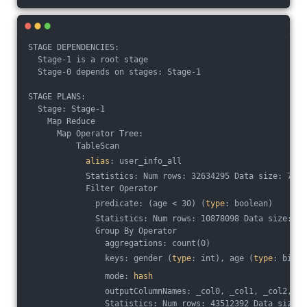
STAGE DEPENDENCIES:
  Stage-1 is a root stage
  Stage-0 depends on stages: Stage-1
STAGE PLANS:
  Stage: Stage-1
    Map Reduce
      Map Operator Tree:
          TableScan
alias
: user_info_all
            Statistics: Num rows: 32634295 Data size: 7832
            Filter Operator
              predicate: (age < 30) (
type
: boolean)
              Statistics: Num rows: 10878098 Data size: 26
              Group By Operator
                aggregations: count(0)
                keys: gender (
type
: int), age (
type
: bigin
                mode: 
hash
                outputColumnNames: _col0, _col1, _col2, _c
                Statistics: Num rows: 43512392 Data size: 