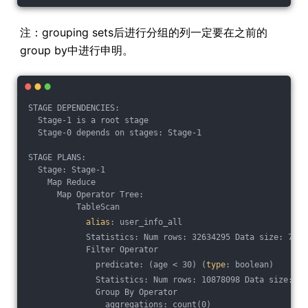
注：grouping sets后进行分组的列一定要在之前的
group by中进行申明。
STAGE DEPENDENCIES:
  Stage-1 is a root stage
  Stage-0 depends on stages: Stage-1
STAGE PLANS:
  Stage: Stage-1
    Map Reduce
      Map Operator Tree:
          TableScan
alias
: user_info_all
            Statistics: Num rows: 32634295 Data size: 7832
            Filter Operator
              predicate: (age < 30) (
type
: boolean)
              Statistics: Num rows: 10878098 Data size: 26
              Group By Operator
                aggregations: count(0)