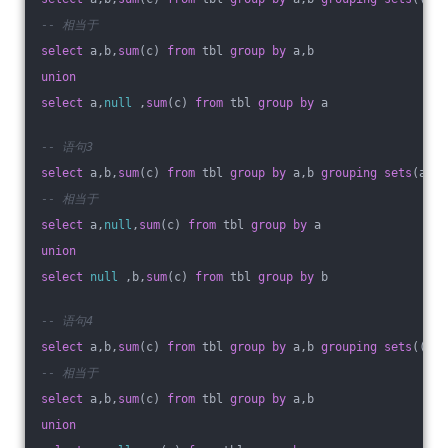
-- 相当于
select
 a,b,
sum
(c) 
from
 tbl 
group
by
 a,b
union
select
 a,
null
 ,
sum
(c) 
from
 tbl 
group
by
 a
-- 语句3
select
 a,b,
sum
(c) 
from
 tbl 
group
by
 a,b 
grouping
sets
(a,b)
-- 相当于
select
 a,
null
,
sum
(c) 
from
 tbl 
group
by
 a
union
select
null
 ,b,
sum
(c) 
from
 tbl 
group
by
 b
-- 语句4
select
 a,b,
sum
(c) 
from
 tbl 
group
by
 a,b 
grouping
sets
((a,b
-- 相当于
select
 a,b,
sum
(c) 
from
 tbl 
group
by
 a,b
union