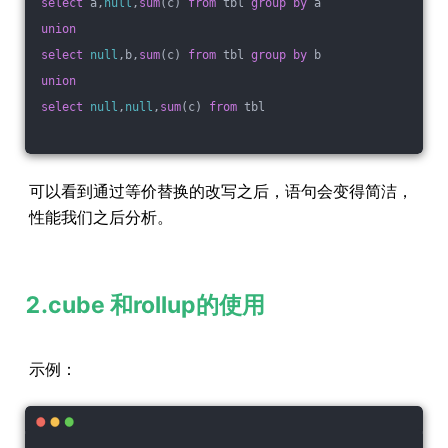
select
 a,
null
,
sum
(c) 
from
 tbl 
group
by
 a
union
select
null
,b,
sum
(c) 
from
 tbl 
group
by
 b
union
select
null
,
null
,
sum
(c) 
from
 tbl
可以看到通过等价替换的改写之后，语句会变得简洁，
性能我们之后分析。
2.cube 和rollup的使用
示例：