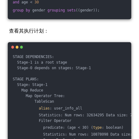
and
 age < 
30
group
by
 gender 
grouping
sets
((gender));
查看其执行计划：
STAGE DEPENDENCIES:
  Stage-1 is a root stage
  Stage-0 depends on stages: Stage-1
STAGE PLANS:
  Stage: Stage-1
    Map Reduce
      Map Operator Tree:
          TableScan
alias
: user_info_all
            Statistics: Num rows: 32634295 Data size: 7832
            Filter Operator
              predicate: (age < 30) (
type
: boolean)
              Statistics: Num rows: 10878098 Data size: 26