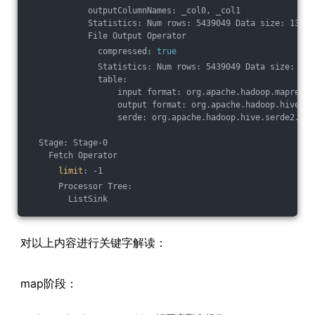
            outputColumnNames: _col0, _col1
            Statistics: Num rows: 5439049 Data size: 13053
            File Output Operator
              compressed: 
true
              Statistics: Num rows: 5439049 Data size: 130
              table:
                  input format: org.apache.hadoop.mapred.S
                  output format: org.apache.hadoop.hive.ql
                  serde: org.apache.hadoop.hive.serde2.laz
  Stage: Stage-0
    Fetch Operator
limit
: -1
      Processor Tree:
        ListSink
对以上内容进行关键字解读：
map阶段：