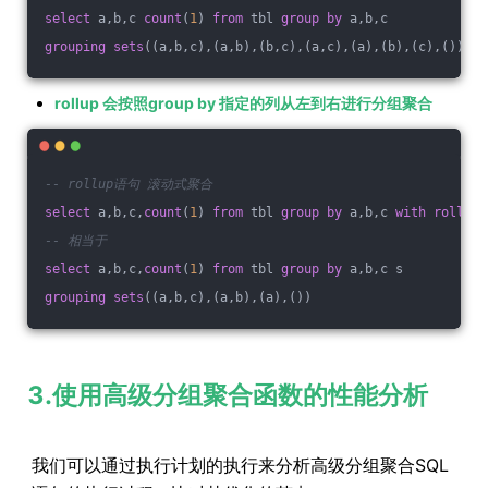
select
 a,b,c 
count
(
1
) 
from
 tbl 
group
by
 a,b,c
grouping
sets
((a,b,c),(a,b),(b,c),(a,c),(a),(b),(c),())
rollup 会按照group by 指定的列从左到右进行分组聚合
-- rollup语句 滚动式聚合
select
 a,b,c,
count
(
1
) 
from
 tbl 
group
by
 a,b,c 
with
rollup
-- 相当于
select
 a,b,c,
count
(
1
) 
from
 tbl 
group
by
 a,b,c s
grouping
sets
((a,b,c),(a,b),(a),())
3.使用高级分组聚合函数的性能分析
我们可以通过执行计划的执行来分析高级分组聚合SQL