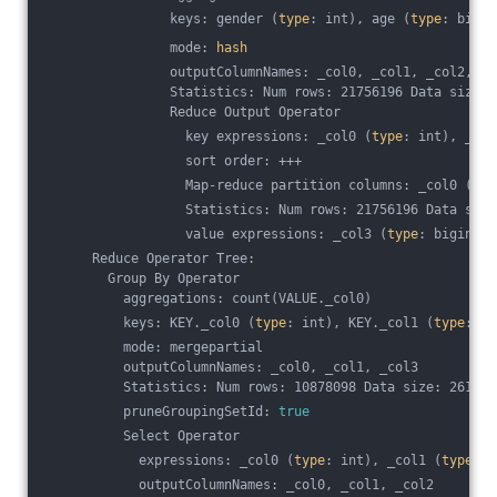
                keys: gender (
type
: int), age (
type
: bigin
                mode: 
hash
                outputColumnNames: _col0, _col1, _col2, _c
                Statistics: Num rows: 21756196 Data size: 
                Reduce Output Operator
                  key expressions: _col0 (
type
: int), _col
                  sort order: +++
                  Map-reduce partition columns: _col0 (
typ
                  Statistics: Num rows: 21756196 Data size
                  value expressions: _col3 (
type
: bigint)
      Reduce Operator Tree:
        Group By Operator
          aggregations: count(VALUE._col0)
          keys: KEY._col0 (
type
: int), KEY._col1 (
type
: bi
          mode: mergepartial
          outputColumnNames: _col0, _col1, _col3
          Statistics: Num rows: 10878098 Data size: 261074
          pruneGroupingSetId: 
true
          Select Operator
            expressions: _col0 (
type
: int), _col1 (
type
: b
            outputColumnNames: _col0, _col1, _col2