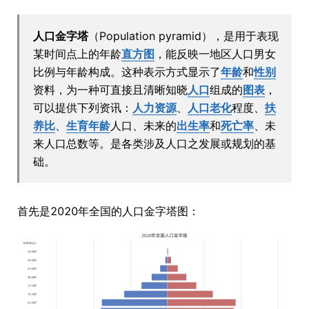
人口金字塔
（Population pyramid），是用于表现
某时间点上的年龄
直方图
，能反映一地区人口男女
比例与年龄构成。这种表示方式显示了
年龄
和
性别
资料，为一种可直接且清晰知晓
人口
组成的
图表
，
可以提供下列资讯：
人力资源
、
人口老化
程度、
扶
养比
、
生育年龄
人口、未来的
出生率
和
死亡率
、未
来人口总数等。是各类涉及人口之发展或规划的基
础。
首先是2020年全国的人口金字塔图：