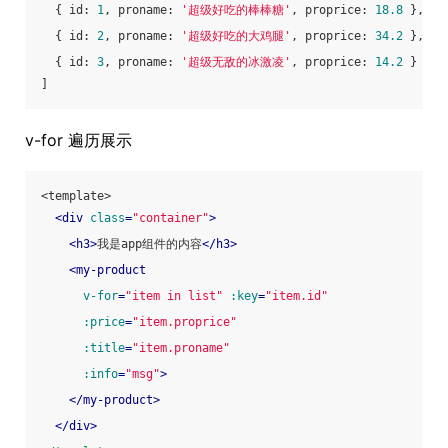
  { 
id
: 
1
, 
proname
: 
'超级好吃的棒棒糖'
, 
proprice
: 
18.8
 },
  { 
id
: 
2
, 
proname
: 
'超级好吃的大鸡腿'
, 
proprice
: 
34.2
 },
  { 
id
: 
3
, 
proname
: 
'超级无敌的冰激凌'
, 
proprice
: 
14.2
 }
]
v-for 遍历展示
<template>
<
div
class
=
"container"
>
<
h3
>
我是app组件的内容
</
h3
>
<
my-product
v-for
=
"item in list"
:key
=
"item.id"
:price
=
"item.proprice"
:title
=
"item.proname"
:info
=
"msg"
>
</
my-product
>
</
div
>