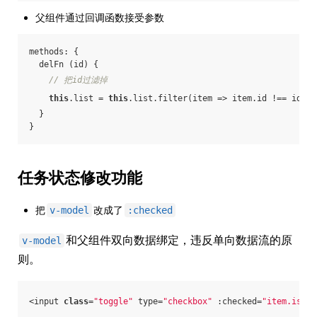
父组件通过回调函数接受参数
methods: {
  delFn (id) {
// 把id过滤掉
this
.list = 
this
.list.filter(
item
 =>
 item.id !== id)
  }
}
任务状态修改功能
把
改成了
v-model
:checked
和父组件双向数据绑定，违反单向数据流的原
v-model
则。
<input 
class
=
"toggle"
 type=
"checkbox"
 :checked=
"item.isDon