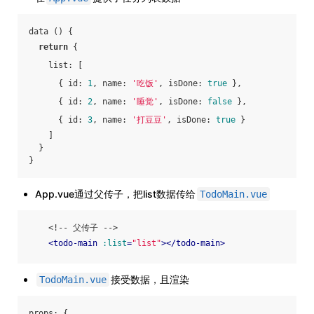
data () {
return
 {
list
: [
      { 
id
: 
1
, 
name
: 
'吃饭'
, 
isDone
: 
true
 },
      { 
id
: 
2
, 
name
: 
'睡觉'
, 
isDone
: 
false
 },
      { 
id
: 
3
, 
name
: 
'打豆豆'
, 
isDone
: 
true
 }
    ]
  }
}
App.vue通过父传子，把list数据传给
TodoMain.vue
    <!-- 父传子 -->
<
todo-main
:list
=
"list"
>
</
todo-main
>
接受数据，且渲染
TodoMain.vue
props: {