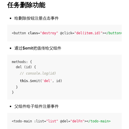
任务删除功能
给删除按钮注册点击事件
<button 
class
=
"destroy"
 @click=
"del(item.id)"
><
/button>
通过$emit把值传给父组件
methods: {
  del (id) {
// console.log(id)
this
.$emit(
'del'
, id)
  }
}
父组件给子组件注册事件
<todo-main :list=
"list"
 @del=
"delFn"
><
/todo-main>