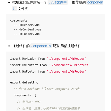
把独立的组件封装一个
，推荐放到
.vue文件中
componen
文件夹
ts
components
  -- HmHeader.vue
  -- HmContent.vue
  -- HmFooter.vue
通过组件的
配置 局部注册组件
components
import
 HmHeader 
from
'./components/HmHeader'
import
 HmContent 
from
'./components/HmContent'
import
 HmFooter 
from
'./components/HmFooter'
export
default
 {
// data methods filters computed watch
components
: {
// 组件名: 组件
// 组件名：注意，不能和html内置的标签重名