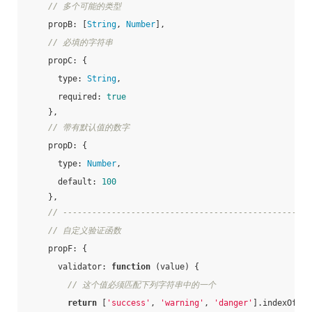
// 多个可能的类型
propB
: [
String
, 
Number
],
// 必填的字符串
propC
: {
type
: 
String
,
required
: 
true
    },
// 带有默认值的数字
propD
: {
type
: 
Number
,
default
: 
100
    },
// ---------------------------------------------------
// 自定义验证函数
propF
: {
validator
: 
function
 (
value
) 
{
// 这个值必须匹配下列字符串中的一个
return
 [
'success'
, 
'warning'
, 
'danger'
].indexOf(va