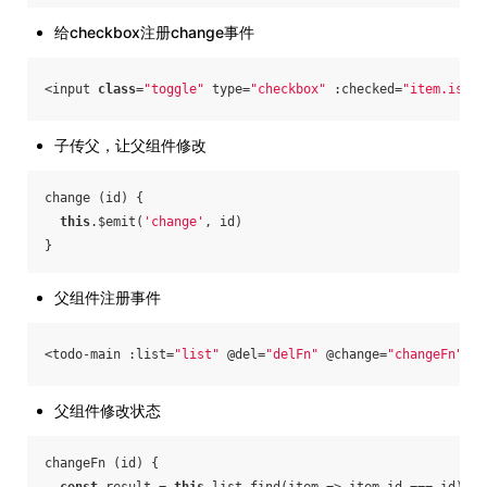
给checkbox注册change事件
<input 
class
=
"toggle"
 type=
"checkbox"
 :checked=
"item.isDon
子传父，让父组件修改
change (id) {
this
.$emit(
'change'
, id)
}
父组件注册事件
<todo-main :list=
"list"
 @del=
"delFn"
 @change=
"changeFn"
><
/
父组件修改状态
changeFn (id) {
const
 result = 
this
.list.find(
item
 =>
 item.id === id)