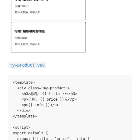
my-product.vue
<template>

  <div class="my-product">

    <h3>标题: {{ title }}</h3>

    <p>价格: {{ price }}元</p>

    <p>{{ info }}</p>

  </div>

</template>

<script>

export default {

  props: ['title', 'price', 'info']
