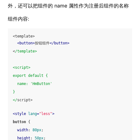
外，还可以把组件的 name 属性作为注册后组件的名称
组件内容:
<template>
<
button
>
按钮组件
</
button
>
<
/template>
<script>
export default {
  name: 'HmButton'
}
</
script>
<
style
lang
=
"less"
>
button
 {
width
: 
80px
;
height
: 
50px
;