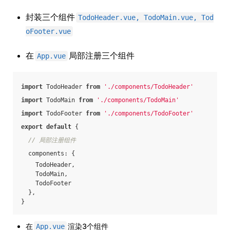
封装三个组件
TodoHeader.vue, TodoMain.vue, Tod
oFooter.vue
在
局部注册三个组件
App.vue
import
 TodoHeader 
from
'./components/TodoHeader'
import
 TodoMain 
from
'./components/TodoMain'
import
 TodoFooter 
from
'./components/TodoFooter'
export
default
 {
// 局部注册组件
components
: {
    TodoHeader,
    TodoMain,
    TodoFooter
  },
}
在
渲染3个组件
App.vue