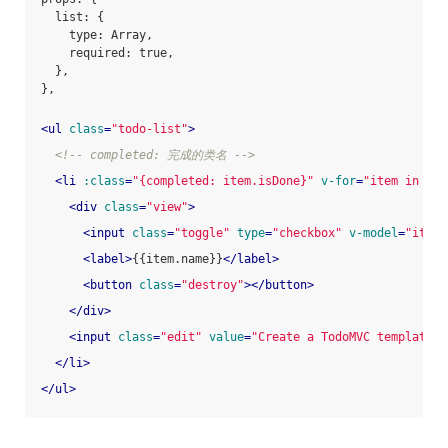
  list: {
    type: Array,
    required: true,
  },
},
<
ul
class
=
"todo-list"
>
<!-- completed: 完成的类名 -->
<
li
:class
=
"{completed: item.isDone}"
v-for
=
"item in lis
<
div
class
=
"view"
>
<
input
class
=
"toggle"
type
=
"checkbox"
v-model
=
"item.
<
label
>
{{item.name}}
</
label
>
<
button
class
=
"destroy"
>
</
button
>
</
div
>
<
input
class
=
"edit"
value
=
"Create a TodoMVC template"
>
</
li
>
</
ul
>