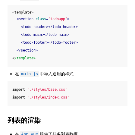
<template>
<
section
class
=
"todoapp"
>
<
todo-header
>
</
todo-header
>
<
todo-main
>
</
todo-main
>
<
todo-footer
>
</
todo-footer
>
</
section
>
<
/template>
在
中导入通用的样式
main.js
import
'./styles/base.css'
import
'./styles/index.css'
列表的渲染
在
提供了任务列表数据
App.vue