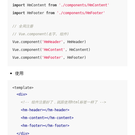
import
 HmContent 
from
'./components/HmContent'
import
 HmFooter 
from
'./components/HmFooter'
// 全局注册
// Vue.component(名字, 组件)
Vue.component(
'HmHeader'
, HmHeader)
Vue.component(
'HmContent'
, HmContent)
Vue.component(
'HmFooter'
, HmFooter)
使用
<template>
<
div
>
<!-- 组件注册好了，就跟使用html标签一样了 -->
<
hm-header
>
</
hm-header
>
<
hm-content
>
</
hm-content
>
<
hm-footer
>
</
hm-footer
>
</
div
>