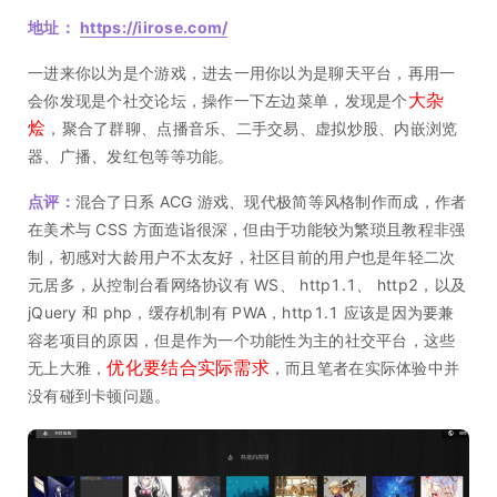
地址：
https://iirose.com/
一进来你以为是个游戏，进去一用你以为是聊天平台，再用一
大杂
会你发现是个社交论坛，操作一下左边菜单，发现是个
烩
，聚合了群聊、点播音乐、二手交易、虚拟炒股、内嵌浏览
器、广播、发红包等等功能。
点评：
混合了日系 ACG 游戏、现代极简等风格制作而成，作者
在美术与 CSS 方面造诣很深，但由于功能较为繁琐且教程非强
制，初感对大龄用户不太友好，社区目前的用户也是年轻二次
元居多，从控制台看网络协议有 WS、 http1.1、 http2，以及
jQuery 和 php，缓存机制有 PWA，http1.1 应该是因为要兼
容老项目的原因，但是作为一个功能性为主的社交平台，这些
优化要结合实际需求
无上大雅，
，而且笔者在实际体验中并
没有碰到卡顿问题。