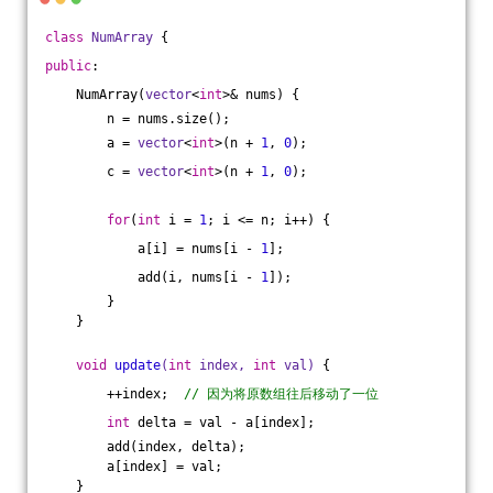
class
NumArray
 {
public
:
    NumArray(
vector
<
int
>& nums) {
        n = nums.size();
        a = 
vector
<
int
>(n + 
1
, 
0
);
        c = 
vector
<
int
>(n + 
1
, 
0
);
for
(
int
 i = 
1
; i <= n; i++) {
            a[i] = nums[i - 
1
];
            add(i, nums[i - 
1
]);
        }
    }
void
update
(
int
 index, 
int
 val)
{
        ++index;  
// 因为将原数组往后移动了一位
int
 delta = val - a[index];
        add(index, delta);
        a[index] = val;
    }