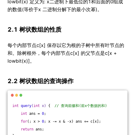
lowbit(x) 定义为: x二进制下最低位的1和后面的0组成
的数值(等价于x 二进制分解下的最小次幂)。
2.1 树状数组的性质
每个内部节点c[x] 保存以它为根的子树中所有叶节点的
和。除树根外，每个内部节点c[x] 的父节点是c[x +
lowbit(x)]。
2.2 树状数组的查询操作
int
query
(
int
 x)
{  
// 查询前缀和(前x个数据的和)
int
 ans = 
0
;
for
(; x > 
0
; x -= x & -x) ans += c[x];
return
 ans;