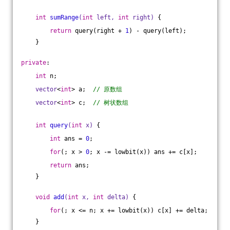
int
sumRange
(
int
 left, 
int
 right)
{
return
 query(right + 
1
) - query(left);
    }
private
:
int
 n;
vector
<
int
> a;  
// 原数组
vector
<
int
> c;  
// 树状数组
int
query
(
int
 x)
{
int
 ans = 
0
;
for
(; x > 
0
; x -= lowbit(x)) ans += c[x];
return
 ans;
    }
void
add
(
int
 x, 
int
 delta)
{
for
(; x <= n; x += lowbit(x)) c[x] += delta;
    }