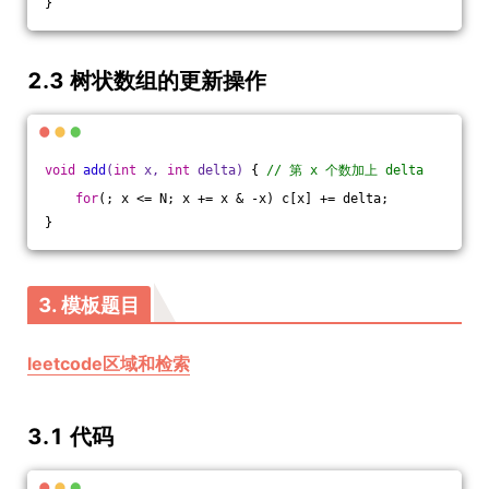
}  
2.3 树状数组的更新操作
void
add
(
int
 x, 
int
 delta)
{ 
// 第 x 个数加上 delta
for
(; x <= N; x += x & -x) c[x] += delta;
}
3. 模板题目
leetcode区域和检索
3.1 代码