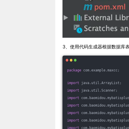
3、使用代码生成器根据数据库表生成各种
package
 com.example.maxcc;
import
 java.util.ArrayList;
import
 java.util.Scanner;
import
 com.baomidou.mybatisplu
import
 com.baomidou.mybatisplu
import
 com.baomidou.mybatisplu
import
 com.baomidou.mybatisplu
import
 com.baomidou.mybatisplu