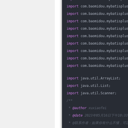
import
 com.baomidou.mybatisplu
import
 com.baomidou.mybatisplu
import
 com.baomidou.mybatisplu
import
 com.baomidou.mybatisplu
import
 com.baomidou.mybatisplu
import
 com.baomidou.mybatisplu
import
 com.baomidou.mybatisplu
import
 com.baomidou.mybatisplu
import
 com.baomidou.mybatisplu
import
 java.util.ArrayList;
import
 java.util.List;
import
 java.util.Scanner;
/**
 * 
@author
 xuxiaofei
 * 
@date
 2023年05月16日下午10:33
 * @联系作者：如果你有什么不懂，可以加