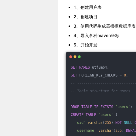
1、创建用户表
2、创建项目
3、使用代码生成器根据数据库
4、导入各种maven坐标
5、开始开发
SET
NAMES
 utf8mb4;
SET
 FOREIGN_KEY_CHECKS = 
0
;
-- ---------------------------
-- Table structure for users
-- ---------------------------
DROP
TABLE
IF
EXISTS
`users`
;
CREATE
TABLE
`users`
 (
`uid`
varchar
(
255
) 
NOT
NULL
`username`
varchar
(
255
) 
DEFA