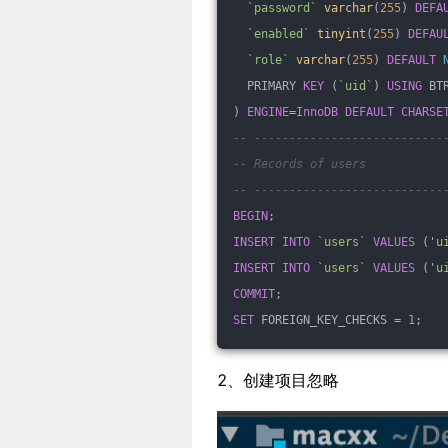
`password`
varchar
(
255
) 
DEFA
`enabled`
tinyint
(
255
) 
DEFAU
`role`
varchar
(
255
) 
DEFAULT
  PRIMARY 
KEY
 (
`uid`
) 
USING
 BT
) 
ENGINE
=
InnoDB
DEFAULT
CHARSE
-- ---------------------------
-- Records of users
-- ---------------------------
BEGIN
;
INSERT
INTO
`users`
VALUES
 (
'u
INSERT
INTO
`users`
VALUES
 (
'u
COMMIT
;
SET
 FOREIGN_KEY_CHECKS = 
1
;
2、创建项目忽略