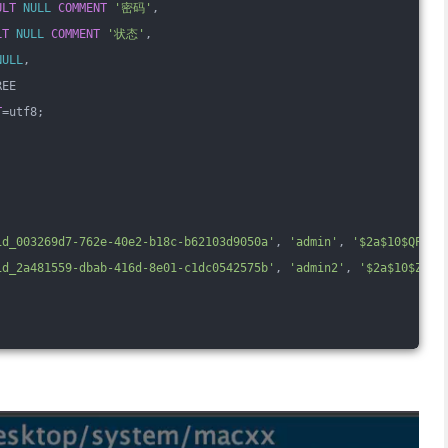
ULT
NULL
COMMENT
'密码'
,
LT
NULL
COMMENT
'状态'
,
NULL
,
REE
T
=utf8;
-
-
id_003269d7-762e-40e2-b18c-b62103d9050a'
, 
'admin'
, 
'$2a$10$QPi7u
id_2a481559-dbab-416d-8e01-c1dc0542575b'
, 
'admin2'
, 
'$2a$10$Zn/c