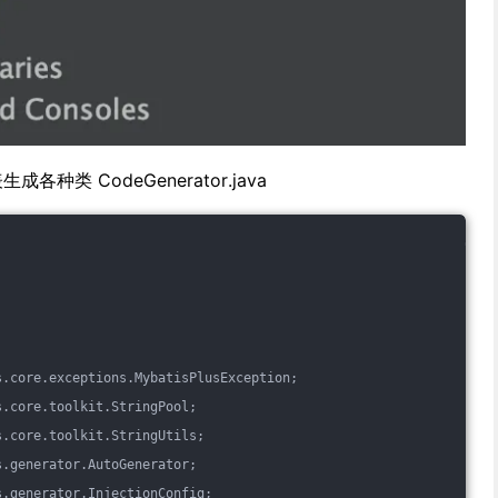
类 CodeGenerator.java
s.core.exceptions.MybatisPlusException;
s.core.toolkit.StringPool;
s.core.toolkit.StringUtils;
s.generator.AutoGenerator;
s.generator.InjectionConfig;