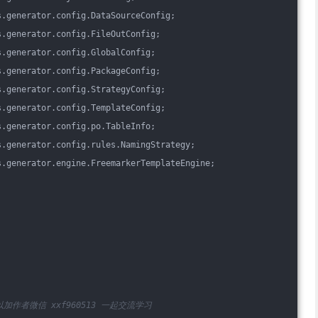
s.generator.config.DataSourceConfig;
s.generator.config.FileOutConfig;
s.generator.config.GlobalConfig;
s.generator.config.PackageConfig;
s.generator.config.StrategyConfig;
s.generator.config.TemplateConfig;
s.generator.config.po.TableInfo;
s.generator.config.rules.NamingStrategy;
s.generator.engine.FreemarkerTemplateEngine;
作者微信 xxf960513 一起交流学习