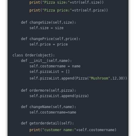
print
(
"Pizza size:"
+str(self.size))
print
(
"Pizza price:"
+str(self.price))
    def changeSize(self,size):
        self.size = size
    def changePrice(self,price):
        self.price = price
class Order(object):
    def __init__(self,name):
        self.costomername = name
        self.pizzaList = []
        self.pizzaList.append(Pizza(
"Mushroom"
,12,30))
    def ordermore(self,pizza):
        self.pizzaList.append(pizza)
    def changeName(self,name):
        self.costomername=name
    def getorderdetail(self):
print
(
"customer name:"
+self.costomername)