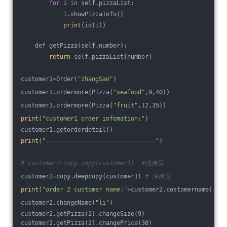
for
 i 
in
 self.pizzaList:
            i.showPizzaInfo()
print
(id(i))
    def getPizza(self,number):
return
 self.pizzaList[number]
customer1=Order(
"zhangSan"
)
customer1.ordermore(Pizza(
"seafood"
,9,40))
customer1.ordermore(Pizza(
"fruit"
,12,35))
print
(
"customer1 order infomation:"
)
customer1.getorderdetail()
print
(
"-------------------------------"
)
# customer2=copy.copy(customer1)  #浅拷贝
customer2=copy.deepcopy(customer1) 
# 深拷贝
print
(
"order 2 customer name:"
+customer2.costomername)
customer2.changeName(
"li"
)
customer2.getPizza(2).changeSize(9)
customer2.getPizza(2).changePrice(30)