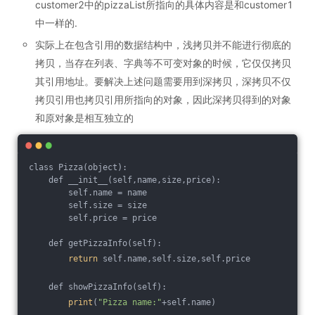
customer2中的pizzaList所指向的具体内容是和customer1
中一样的.
实际上在包含引用的数据结构中，浅拷贝并不能进行彻底的
拷贝，当存在列表、字典等不可变对象的时候，它仅仅拷贝
其引用地址。要解决上述问题需要用到深拷贝，深拷贝不仅
拷贝引用也拷贝引用所指向的对象，因此深拷贝得到的对象
和原对象是相互独立的
class Pizza(object):
    def __init__(self,name,size,price):
        self.name = name
        self.size = size
        self.price = price
    def getPizzaInfo(self):
return
 self.name,self.size,self.price
    def showPizzaInfo(self):
print
(
"Pizza name:"
+self.name)