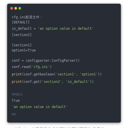
cfg.ini配置文件：
[DEFAULT]
in_default = 
'an option value in default'
[section2]
[section1]
option1=True
conf = configparser.ConfigParser()
conf.read(
'cfg.ini'
)
print
(conf.getboolean(
'section1'
, 
'option1'
))
print
(conf.get(
'section2'
, 
'in_default'
))
##输出
True
'an option value in default'
##