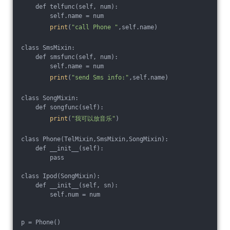
    def telfunc(self, num):
        self.name = num
print
(
"call Phone "
,self.name)
class SmsMixin:
    def smsfunc(self, num):
        self.name = num
print
(
"send Sms info:"
,self.name)
class SongMixin:
    def songfunc(self):
print
(
"我可以放音乐"
)
class Phone(TelMixin,SmsMixin,SongMixin):
    def __init__(self):
        pass
class Ipod(SongMixin):
    def __init__(self, sn):
        self.num = num
p = Phone()