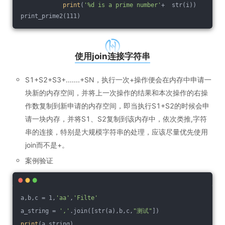
print
(
'%d is a prime number'
+  str(i))
print_prime2(111)
使用join连接字符串
S1+S2+S3+.......+SN，执行一次+操作便会在内存中申请一
块新的内存空间，并将上一次操作的结果和本次操作的右操
作数复制到新申请的内存空间，即当执行S1+S2的时候会申
请一块内存，并将S1、S2复制到该内存中，依次类推,字符
串的连接，特别是大规模字符串的处理，应该尽量优先使用
join而不是+。
案例验证
a,b,c = 1,
'aa'
,
'Filte'
a_string = 
','
.join([str(a),b,c,
"测试"
])
print
(a_string)