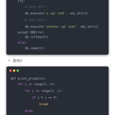
    try:
# save attr1
        db.execute(
'a sql stmt'
, obj.attr1)
# save attr2
        db.execute(
'another sql stmt'
, obj.attr2)
    except DBError:
        db.rollback()
else
:
        db.commit()
案例2
def print_prime2(n):
for
 i 
in
 range(2, n):
for
 j 
in
 range(2, i):
if
 i % j == 0:
break
else
: