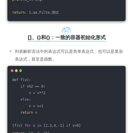
return
: 1,aa,Filte,测试
[]、()和{}：一致的容器初始化形式
列表解析语法中的表达式可以是简单表达式，也可以是复杂
表达式，甚至是函数。
def f(v):
if
 v%2 == 0:
        v = v**2
else
:
        v = v+1
return
 v
[f(v) 
for
 v 
in
 [2,3,4,-1] 
if
 v>0]