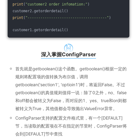
print
(
"customer2 order infomation:"
)
customer2.getorderdetail()
print
(
"-------------------------------------"
)
customer1.getorderdetail()
深入掌握ConfigParser
首先就是getboolean()这个函数。getboolean()根据一定的
规则将配置项的值转换为布尔值，调用
getboolean('section1', 'optioin1')时，将返回False。不过
getboolean()的真值规则值得一说：除了0之外，no、false
和off都会被转义为False，而对应的1、yes、true和on则都
被转义为True，其他值都会导致抛出ValueError异常。
ConfigParser支持的配置文件格式里，有一个[DEFAULT]
节，当读取的配置项在不在指定的节里时，ConfigParser将
会到[DEFAULT]节中查找