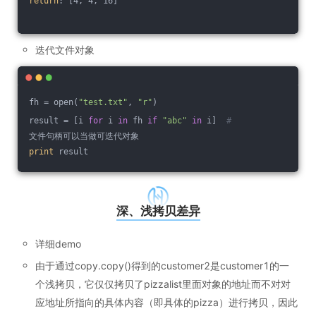
return
: [4, 4, 16]
迭代文件对象
fh = open(
"test.txt"
, 
"r"
)
result = [i 
for
 i 
in
 fh 
if
"abc"
in
 i]  
#
文件句柄可以当做可迭代对象
print
 result
深、浅拷贝差异
详细demo
由于通过copy.copy()得到的customer2是customer1的一
个浅拷贝，它仅仅拷贝了pizzalist里面对象的地址而不对对
应地址所指向的具体内容（即具体的pizza）进行拷贝，因此