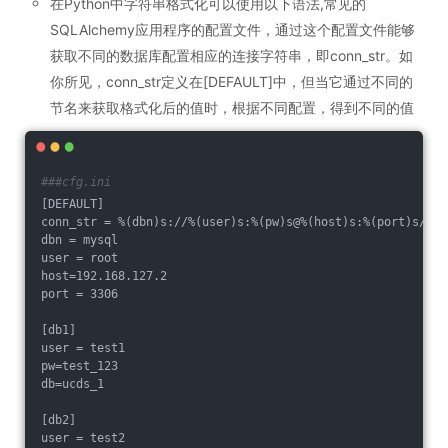
在Python中字符串格式化可以使用以下语法,常见的
SQLAlchemy应用程序的配置文件，通过这个配置文件能够
获取不同的数据库配置相应的连接字符串，即conn_str。如
你所见，conn_str定义在[DEFAULT]中，但当它通过不同的
节名来获取格式化后的值时，根据不同配置，得到不同的值
###cfg.ini
[DEFAULT]
conn_str = %(dbn)s://%(user)s:%(pw)s@%(host)s:%(port)s/%(d
dbn = mysql
user = root
host=192.168.127.2
port = 3306
[db1]
user = test1
pw=test_123
db=ucds_1
[db2]
user = test2