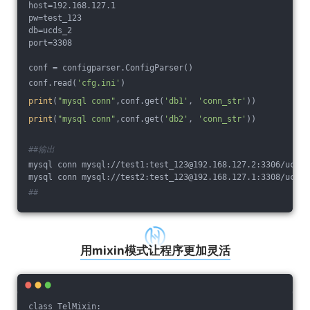
host=192.168.127.1
pw=test_123
db=ucds_2
port=3308
conf = configparser.ConfigParser()
conf.read(
'cfg.ini'
)
print
(
"mysql conn"
,conf.get(
'db1'
, 
'conn_str'
))
print
(
"mysql conn"
,conf.get(
'db2'
, 
'conn_str'
))
##输出
mysql conn mysql://test1:test_123@192.168.127.2:3306/ucds_
mysql conn mysql://test2:test_123@192.168.127.1:3308/ucds_
##
用mixin模式让程序更加灵活
class TelMixin: