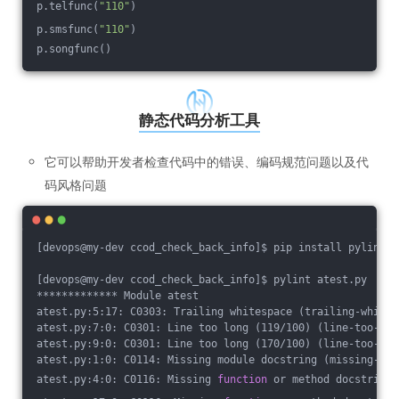
p.telfunc(
"110"
)
p.smsfunc(
"110"
)
p.songfunc()
静态代码分析工具
它可以帮助开发者检查代码中的错误、编码规范问题以及代
码风格问题
[devops@my-dev ccod_check_back_info]$ pip install pylint
[devops@my-dev ccod_check_back_info]$ pylint atest.py 
************* Module atest
atest.py:5:17: C0303: Trailing whitespace (trailing-whites
atest.py:7:0: C0301: Line too long (119/100) (line-too-lon
atest.py:9:0: C0301: Line too long (170/100) (line-too-lon
atest.py:1:0: C0114: Missing module docstring (missing-mod
atest.py:4:0: C0116: Missing 
function
 or method docstring 