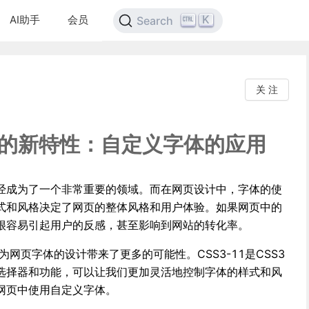
K
AI助手
会员
Search
关 注
1中的新特性：自定义字体的应用
经成为了一个非常重要的领域。而在网页设计中，字体的使
式和风格决定了网页的整体风格和用户体验。如果网页中的
很容易引起用户的反感，甚至影响到网站的转化率。
现为网页字体的设计带来了更多的可能性。CSS3-11是CSS3
选择器和功能，可以让我们更加灵活地控制字体的样式和风
网页中使用自定义字体。