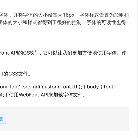
l字体，并将字体的大小设置为16px，字体样式设置为加粗和
字体的大小和样式都得到了很好的控制，字体的可读性也得
ebFont API的CSS库，它可以让我们更加方便地使用字体。使
nt的CSS文件。
m-font'; src: url('custom-font.ttf'); } body { font-
ns-serif; } 使用WebFont API来加载字体文件。
端