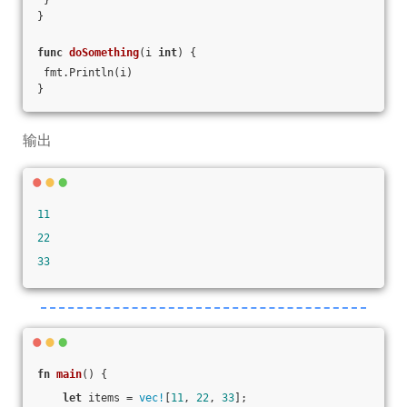
 }
}
func
doSomething
(i 
int
)
 {
 fmt.Println(i)
}
输出
11
22
33
fn
main
() {
let
 items = 
vec!
[
11
, 
22
, 
33
];