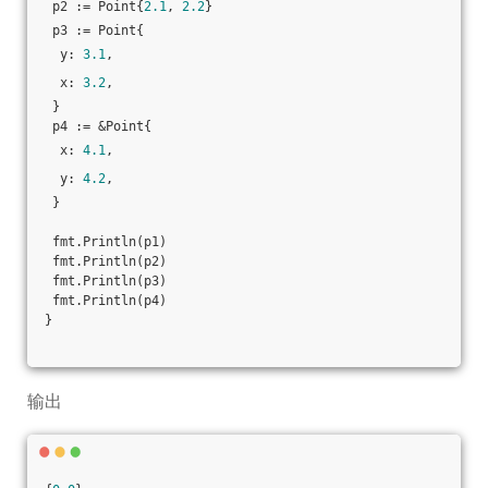
 p2 := Point{
2.1
, 
2.2
}
 p3 := Point{
  y: 
3.1
,
  x: 
3.2
,
 }
 p4 := &Point{
  x: 
4.1
,
  y: 
4.2
,
 }
 fmt.Println(p1)
 fmt.Println(p2)
 fmt.Println(p3)
 fmt.Println(p4)
}
输出