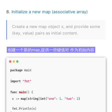
8.
Initialize a new map (associative array)
Create a new map object x, and provide some
(key, value) pairs as initial content.
创建一个新的map,提供一些键值对 作为初始内容
package
 main
import
"fmt"
func
main
()
 {
 x := 
map
[
string
]
int
{
"one"
: 
1
, 
"two"
: 
2
}
 fmt.Println(x)