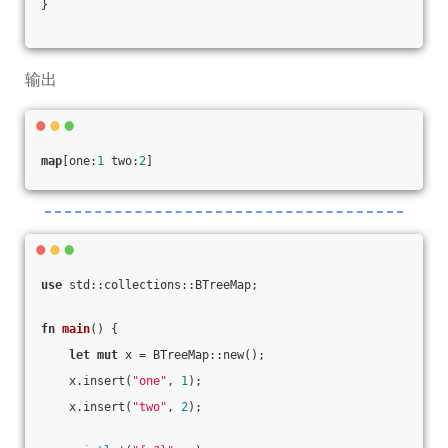
}
输出
map
[one:
1
 two:
2
]
use
 std::collections::BTreeMap;
fn
main
() {
let
mut
 x = BTreeMap::new();
    x.insert(
"one"
, 
1
);
    x.insert(
"two"
, 
2
);