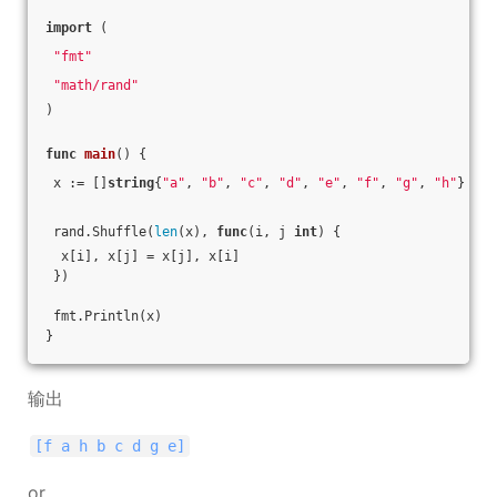
import
 (
"fmt"
"math/rand"
)
func
main
()
 {
 x := []
string
{
"a"
, 
"b"
, 
"c"
, 
"d"
, 
"e"
, 
"f"
, 
"g"
, 
"h"
}
 rand.Shuffle(
len
(x), 
func
(i, j 
int
)
 {
  x[i], x[j] = x[j], x[i]
 })
 fmt.Println(x)
}
输出
[f a h b c d g e]
or