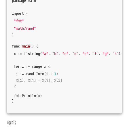
package
 main
import
 (
"fmt"
"math/rand"
)
func
main
()
 {
 x := []
string
{
"a"
, 
"b"
, 
"c"
, 
"d"
, 
"e"
, 
"f"
, 
"g"
, 
"h"
}
for
 i := 
range
 x {
  j := rand.Intn(i + 
1
)
  x[i], x[j] = x[j], x[i]
 }
 fmt.Println(x)
}
输出