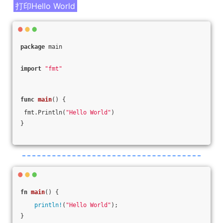
打印Hello World
package
 main
import
"fmt"
func
main
()
 {
 fmt.Println(
"Hello World"
)
}
fn
main
() {
println!
(
"Hello World"
);
}