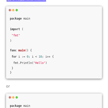
package
 main
import
 (
"fmt"
)
func
main
()
 {
for
 i := 
0
; i < 
10
; i++ {
  fmt.Println(
"Hello"
)
 }
}
or
package
 main