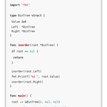
import
"fmt"
type
 BinTree 
struct
 {
 Value 
int
 Left  *BinTree
 Right *BinTree
}
func
inorder
(root *BinTree)
 {
if
 root == 
nil
 {
return
 }
 inorder(root.Left)
 fmt.Printf(
"%d "
, root.Value)
 inorder(root.Right)
}
func
main
()
 {
 root := &BinTree{
1
, 
nil
, 
nil
}