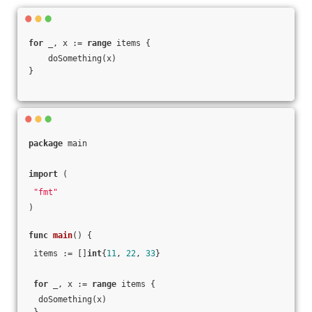
for
 _, x := 
range
 items {
    doSomething(x)
}
package
 main
import
 (
"fmt"
)
func
main
()
 {
 items := []
int
{
11
, 
22
, 
33
}
for
 _, x := 
range
 items {
  doSomething(x)