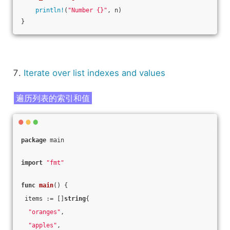
println!
(
"Number {}"
, n)
}
7.
Iterate over list indexes and values
遍历列表的索引和值
package
 main
import
"fmt"
func
main
()
 {
 items := []
string
{
"oranges"
,
"apples"
,