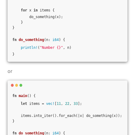
for
 x 
in
 items {
        do_something(x);
    }
}
fn
do_something
(n: 
i64
) {
println!
(
"Number {}"
, n)
}
or
fn
main
() {
let
 items = 
vec!
[
11
, 
22
, 
33
];
    items.into_iter().for_each(|x| do_something(x));
}
fn
do_something
(n: 
i64
) {