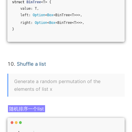
struct
BinTree
<T> {
    value: T,
    left: 
Option
<
Box
<BinTree<T>>>,
    right: 
Option
<
Box
<BinTree<T>>>,
}
10.
Shuffle a list
Generate a random permutation of the
elements of list x
随机排序一个list