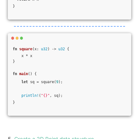
}
fn
square
(x: 
u32
) -> 
u32
 {
    x * x
}
fn
main
() {
let
 sq = square(
9
);
println!
(
"{}"
, sq);
}