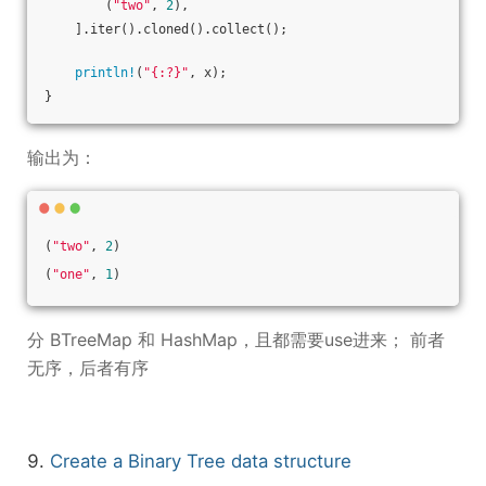
        (
"two"
, 
2
),
    ].iter().cloned().collect();
println!
(
"{:?}"
, x);
}
输出为：
(
"two"
, 
2
)
(
"one"
, 
1
)
分 BTreeMap 和 HashMap，且都需要use进来； 前者
无序，后者有序
9.
Create a Binary Tree data structure