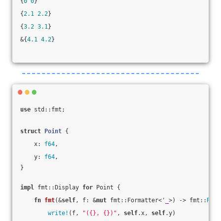
{
0
0
}
{
2.1
2.2
}
{
3.2
3.1
}
&{
4.1
4.2
}
use
 std::fmt;
struct
Point
 {
    x: 
f64
,
    y: 
f64
,
}
impl
 fmt::Display 
for
 Point {
fn
fmt
(&
self
, f: &
mut
 fmt::Formatter<
'_
>) -> fmt::
Resu
write!
(f, 
"({}, {})"
, 
self
.x, 
self
.y)