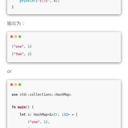
println!
(
"{:?}"
, x);
}
输出为：
(
"one"
, 
1
)
(
"two"
, 
2
)
or
use
 std::collections::HashMap;
fn
main
() {
let
 x: HashMap<&
str
, 
i32
> = [
        (
"one"
, 
1
),