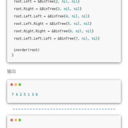
 root.Left = &BinTree{
2
, 
nil
, 
nil
}
 root.Right = &BinTree{
3
, 
nil
, 
nil
}
 root.Left.Left = &BinTree{
4
, 
nil
, 
nil
}
 root.Left.Right = &BinTree{
5
, 
nil
, 
nil
}
 root.Right.Right = &BinTree{
6
, 
nil
, 
nil
}
 root.Left.Left.Left = &BinTree{
7
, 
nil
, 
nil
}
 inorder(root)
}
输出
7
4
2
5
1
3
6