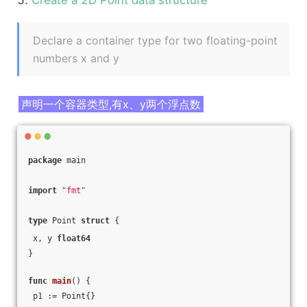
5.
Create a 2D Point data structure
Declare a container type for two floating-point
numbers x and y
声明一个容器类型,有x、y两个浮点数
package
 main
import
"fmt"
type
 Point 
struct
 {
 x, y 
float64
}
func
main
()
 {
 p1 := Point{}