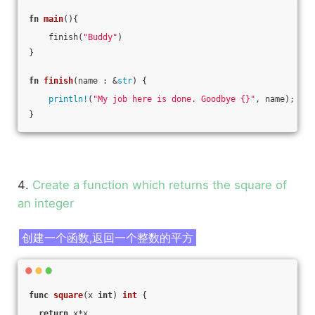
fn
main
(){
    finish(
"Buddy"
)
}
fn
finish
(name : &
str
) {
println!
(
"My job here is done. Goodbye {}"
, name);
}
4.
Create a function which returns the square of
an integer
创建一个函数,返回一个整数的平方
func
square
(x 
int
)
int
 {
return
 x*x