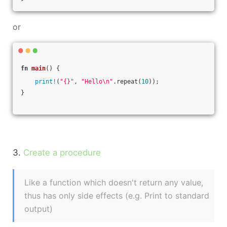
or
fn
main
() {
print!
(
"{}"
, 
"Hello\n"
.repeat(
10
));
}
3.
Create a procedure
Like a function which doesn't return any value,
thus has only side effects (e.g. Print to standard
output)