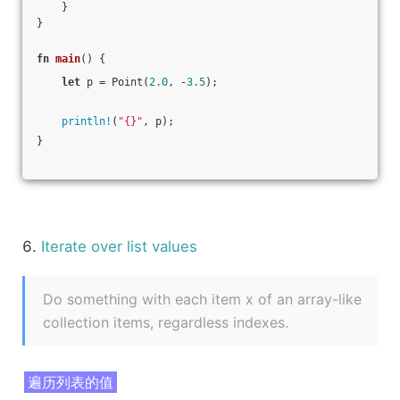
    }
}
fn
main
() {
let
 p = Point(
2.0
, -
3.5
);
println!
(
"{}"
, p);
}
6.
Iterate over list values
Do something with each item x of an array-like
collection items, regardless indexes.
遍历列表的值