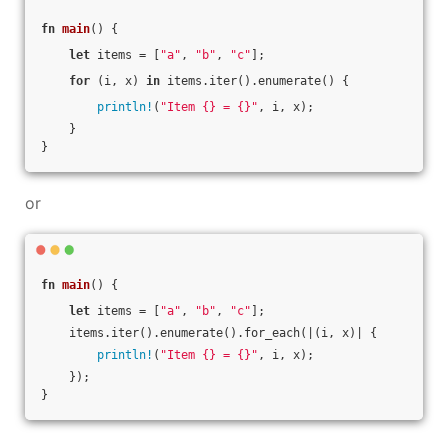
fn
main
() {
let
 items = [
"a"
, 
"b"
, 
"c"
];
for
 (i, x) 
in
 items.iter().enumerate() {
println!
(
"Item {} = {}"
, i, x);
    }
}
or
fn
main
() {
let
 items = [
"a"
, 
"b"
, 
"c"
];
    items.iter().enumerate().for_each(|(i, x)| {
println!
(
"Item {} = {}"
, i, x);
    });
}