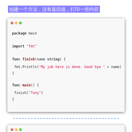
创建一个方法，没有返回值，打印一些内容
package
 main
import
"fmt"
func
finish
(name 
string
)
 {
 fmt.Println(
"My job here is done. Good bye "
 + name)
}
func
main
()
 {
 finish(
"Tony"
)
}