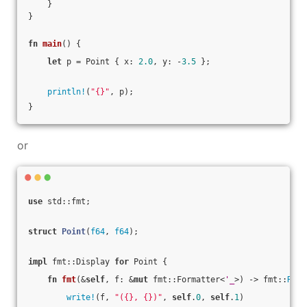
    }
}
fn
main
() {
let
 p = Point { x: 
2.0
, y: -
3.5
 };
println!
(
"{}"
, p);
}
or
use
 std::fmt;
struct
Point
(
f64
, 
f64
);
impl
 fmt::Display 
for
 Point {
fn
fmt
(&
self
, f: &
mut
 fmt::Formatter<
'_
>) -> fmt::
Resu
write!
(f, 
"({}, {})"
, 
self
.
0
, 
self
.
1
)