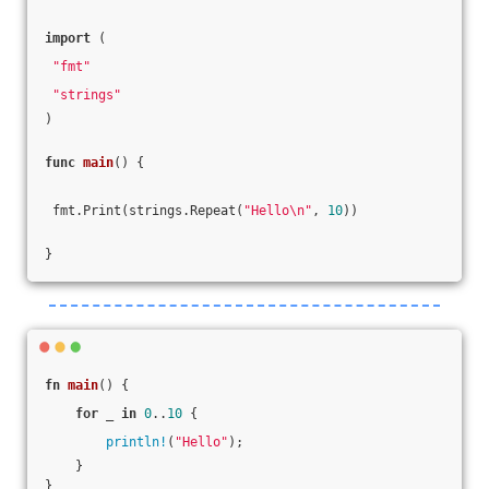
import
 (
"fmt"
"strings"
)
func
main
()
 {
 fmt.Print(strings.Repeat(
"Hello\n"
, 
10
))
}
fn
main
() {
for
 _ 
in
0
..
10
 {
println!
(
"Hello"
);
    }
}