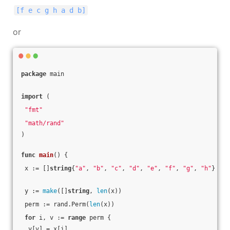
[f e c g h a d b]
or
package
 main
import
 (
"fmt"
"math/rand"
)
func
main
()
 {
 x := []
string
{
"a"
, 
"b"
, 
"c"
, 
"d"
, 
"e"
, 
"f"
, 
"g"
, 
"h"
}
 y := 
make
([]
string
, 
len
(x))
 perm := rand.Perm(
len
(x))
for
 i, v := 
range
 perm {
  y[v] = x[i]