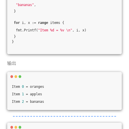
"bananas"
,
 }
for
 i, x := 
range
 items {
  fmt.Printf(
"Item %d = %v \n"
, i, x)
 }
}
输出
Item 
0
 = oranges 
Item 
1
 = apples 
Item 
2
 = bananas 