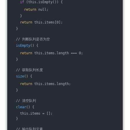
if
 (this.isEmpty()) {
return
 null;
    }
return
 this.items[0];
  }
  // 判断队列是否为空
isEmpty
() {
return
 this.items.length === 0;
  }
  // 获取队列长度
size
() {
return
 this.items.length;
  }
  // 清空队列
clear
() {
    this.items = [];
  }
  // 输出队列元素