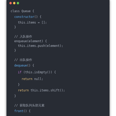
class Queue {
constructor
() {
    this.items = [];
  }
  // 入队操作
  enqueue(element) {
    this.items.push(element);
  }
  // 出队操作
dequeue
() {
if
 (this.isEmpty()) {
return
 null;
    }
return
 this.items.shift();
  }
  // 获取队列头部元素
front
() {