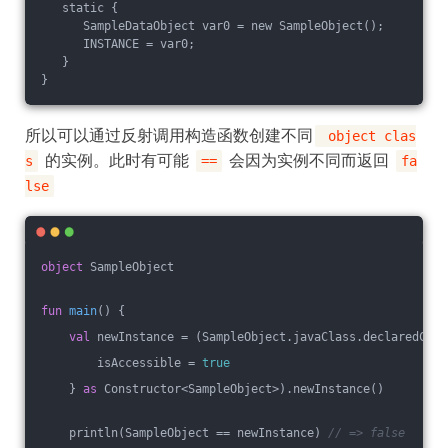
   static {
      SampleDataObject var0 = new SampleObject();
      INSTANCE = var0;
   }
}
所以可以通过反射调用构造函数创建不同
object clas
的实例。此时有可能
会因为实例不同而返回
s
==
fa
lse
object
 SampleObject
fun
main
()
 {
val
 newInstance = (SampleObject.javaClass.declaredCons
        isAccessible = 
true
    } 
as
 Constructor<SampleObject>).newInstance()
    println(SampleObject == newInstance) 
// => false