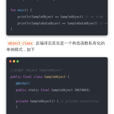
fun
main
()
 {
    println(SampleObject == SampleObject) 
// => true
    println(SampleDataObject == SampleDataObject) 
// => tr
}
反编译后其实是一个构造函数私有化的
object class
单例模式，如下
//反编译 "object SampleObject"
public
final
class
SampleObject
{
@NotNull
public
 static 
final
 SampleObject INSTANCE;
private
 SampleObject() { 
// private constructor
   }