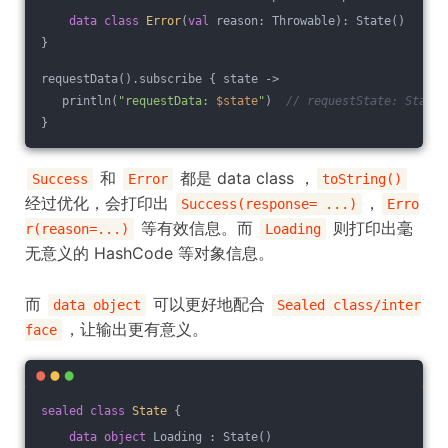
data
class
Error
(
val
 reason: Throwable): State()
}
requestData().subscribe { state -> 
   println(
"requestData: 
$state
"
)  
// requestState: State$
}
和
都是 data class ，
Success
Error
toString()
经过优化，会打印出
，
Success(response= ...)
Erro
等有效信息。而
则打印出毫
r(reason=...)
Loading
无意义的 HashCode 等对象信息。
而
可以更好地配合
data object
Sealed class/inter
，让输出更有意义。
face
sealed
class
State
{
data
object
 Loading : State()