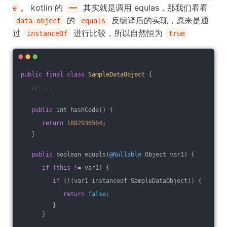
。 kotlin 的
其实就是调用 equlas，那我们看看
e
==
的
反编译后的实现，原来是通
data object
equals
过
进行比较，所以自然恒为
instanceOf
true
public
final
class
SampleDataObject
{
// ...
public
 int hashCode() {
return
1802936564
;
   }
public
 boolean equals(
@Nullable
 Object var1) {
if
 (
this
 != var1) {
if
 (!(var1 instanceof SampleDataObject)) {
return
false
;
         }
      }