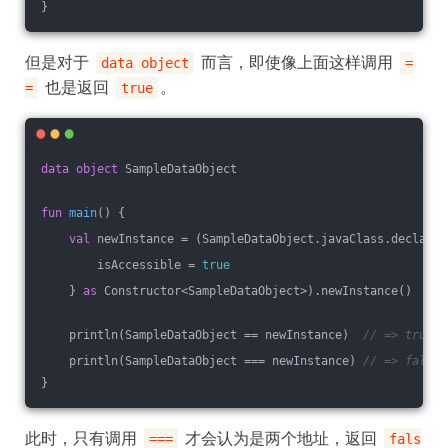
}
但是对于
而言，即使像上面这样调用
data object
=
也是返回
。
=
true
data
object
 SampleDataObject
fun
main
()
 {
val
 newInstance = (SampleDataObject.javaClass.declared
        isAccessible = 
true
    } 
as
 Constructor<SampleDataObject>).newInstance()
    println(SampleDataObject == newInstance)  
// => true
    println(SampleDataObject === newInstance) 
// => false
}
此时，只有调用
才会认为是两个地址，返回
===
fals