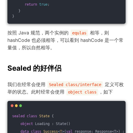
return
true
;
   }
}
按照 Java 规范，两个实例的
相等，则
equlas
hashCode 也必须相等，可以看到 hashCode 是一个常
量值，所以自然相等。
Sealed 的好伴侣
我们在经常会使用
定义可枚
Sealed class/interface
举的状态。此时经常会使用
，如下
object class
sealed
class
State
{
object
 Loading : State()
data
class
Success
<
T
>
(
val
 response: Response<T>) : Sta