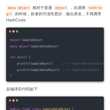
相对于普通
，在调用
data object
object
toStrin
的时候，前者的可读性更好，输出类名，不再携带
g()
HashCode
object
 SampleObject
data
object
 SampleDataObject
fun
main
()
 {
    println(SampleObject)     
// => SampleObject@58ceff1
    println(SampleDataObject) 
// => SampleDataObject
}
反编译后代码如下
public
final
class
SampleDataObject
{