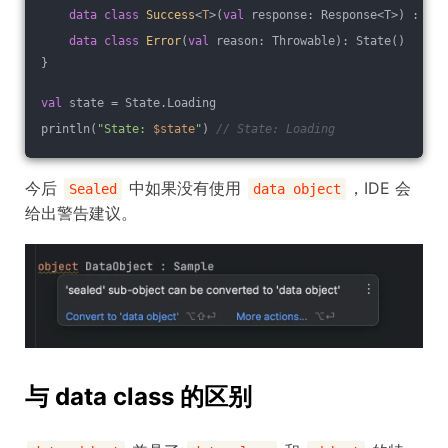
data
class
Success
<
T
>
(
val
 response: Response<T>) : Sta
data
class
Error
(
val
 reason: Throwable): State()
}
val
 state = State.Loading
println(
"State: 
$state
"
) 
// State: Loading
今后
中如果没有使用
，IDE 会
Sealed
data object
给出警告建议。
与 data class 的区别