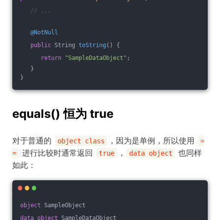
// ...
@NotNull
public
 String 
toString
()
{
return
"SampleDataObject"
;
   }
}
equals() 恒为 true
对于普通的
，因为是单例，所以使用
object class
=
进行比较时通常返回
，
也同样
=
true
data object
如此：
object
 SampleObject
data
object
 SampleDataObject