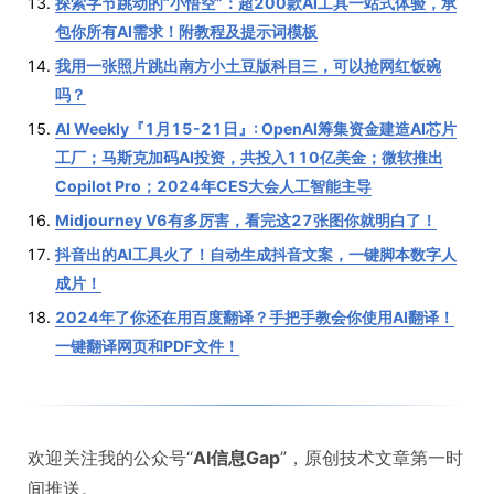
探索字节跳动的“小悟空”：超200款AI工具一站式体验，承
包你所有AI需求！附教程及提示词模板
我用一张照片跳出南方小土豆版科目三，可以抢网红饭碗
吗？
AI Weekly『1月15-21日』: OpenAI筹集资金建造AI芯片
工厂；马斯克加码AI投资，共投入110亿美金；微软推出
Copilot Pro；2024年CES大会人工智能主导
Midjourney V6有多厉害，看完这27张图你就明白了！
抖音出的AI工具火了！自动生成抖音文案，一键脚本数字人
成片！
2024年了你还在用百度翻译？手把手教会你使用AI翻译！
一键翻译网页和PDF文件！
欢迎关注我的公众号“
AI信息Gap
”，原创技术文章第一时
间推送。