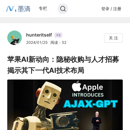
墨滴
专栏
登录 / 注册
hunteritself
2
V
关 注
2024/01/25
阅读：52
苹果AI新动向：隐秘收购与人才招募
揭示其下一代AI技术布局