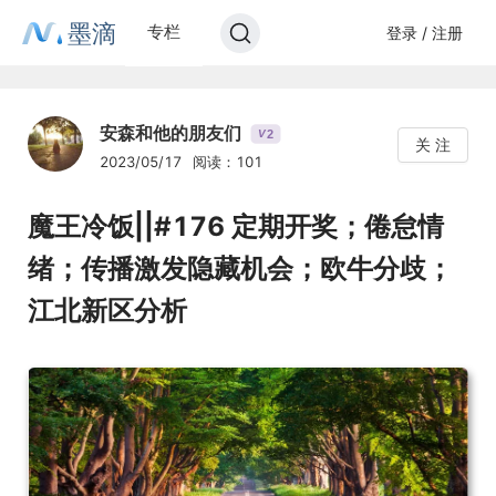
墨滴
专栏
登录 / 注册
安森和他的朋友们
2
V
关 注
2023/05/17
阅读：101
魔王冷饭||#176 定期开奖；倦怠情
绪；传播激发隐藏机会；欧牛分歧；
江北新区分析