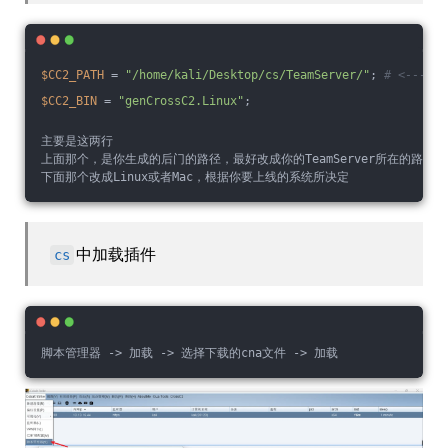
$CC2_PATH
 = 
"/home/kali/Desktop/cs/TeamServer/"
; 
# <------
$CC2_BIN
 = 
"genCrossC2.Linux"
;
主要是这两行
上面那个，是你生成的后门的路径，最好改成你的TeamServer所在的路径
下面那个改成Linux或者Mac，根据你要上线的系统所决定
中加载插件
cs
脚本管理器 -> 加载 -> 选择下载的cna文件 -> 加载