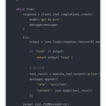
while
 True:
        response = client.chat.completions.create(
            model=
"gpt-4o-mini"
, 
            messages=messages
        )
        try:
            output = json.loads(response.choices[0].messag
if
'final'
in
 output:
return
 output[
'final'
]
# 执行工具
            tool_result = execute_tool(output[
'action'
], o
            messages.append({
"role"
: 
"assistant"
, 
"content"
: json.dumps(tool_result)
            })
        except json.JSONDecodeError: