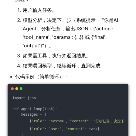
用户输入任务。
模型分析，决定下一步（系统提示： “你是AI
Agent，分析任务，输出JSON：{'action':
'tool_name', 'params': {...}} 或 {'final':
'output'}”）。
如果需工具，执行并返回结果。
结果喂回模型，继续循环，直到完成。
代码示例（简单循环）：
import json
def agent_loop(task):
    messages = [
        {
"role"
: 
"system"
, 
"content"
: 
"分析任务，决定下一步行动
        {
"role"
: 
"user"
, 
"content"
: task}
    ]