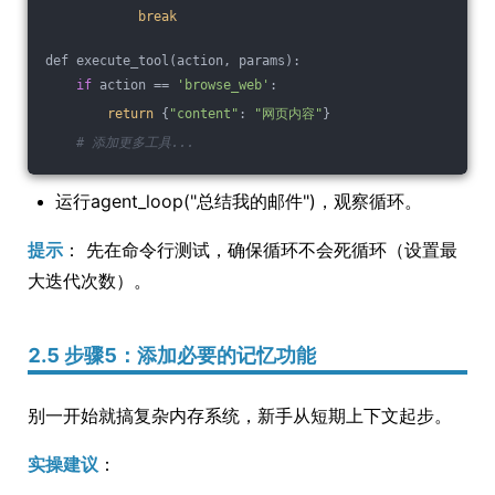
break
def execute_tool(action, params):
if
 action == 
'browse_web'
:
return
 {
"content"
: 
"网页内容"
}
# 添加更多工具...
运行agent_loop("总结我的邮件")，观察循环。
提示
： 先在命令行测试，确保循环不会死循环（设置最
大迭代次数）。
2.5 步骤5：添加必要的记忆功能
别一开始就搞复杂内存系统，新手从短期上下文起步。
实操建议
：