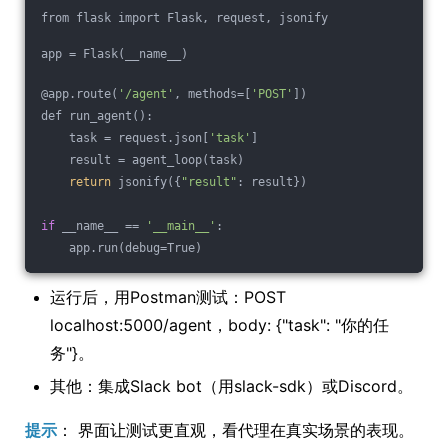
from flask import Flask, request, jsonify
app = Flask(__name__)
@app.route(
'/agent'
, methods=[
'POST'
])
def run_agent():
    task = request.json[
'task'
]
    result = agent_loop(task)
return
 jsonify({
"result"
: result})
if
 __name__ == 
'__main__'
:
    app.run(debug=True)
运行后，用Postman测试：POST
localhost:5000/agent，body: {"task": "你的任
务"}。
其他：集成Slack bot（用slack-sdk）或Discord。
提示
： 界面让测试更直观，看代理在真实场景的表现。