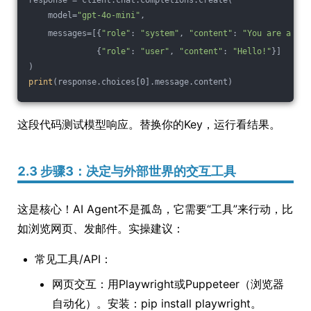
response = client.chat.completions.create(
    model=
"gpt-4o-mini"
,
    messages=[{
"role"
: 
"system"
, 
"content"
: 
"You are a hel
              {
"role"
: 
"user"
, 
"content"
: 
"Hello!"
}]
)
print
(response.choices[0].message.content)
这段代码测试模型响应。替换你的Key，运行看结果。
2.3 步骤3：决定与外部世界的交互工具
这是核心！AI Agent不是孤岛，它需要“工具”来行动，比
如浏览网页、发邮件。实操建议：
常见工具/API：
网页交互：用Playwright或Puppeteer（浏览器
自动化）。安装：pip install playwright。