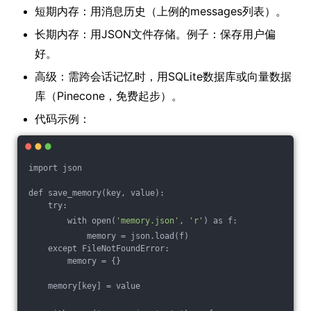
短期内存：用消息历史（上例的messages列表）。
长期内存：用JSON文件存储。例子：保存用户偏
好。
高级：需跨会话记忆时，用SQLite数据库或向量数据
库（Pinecone，免费起步）。
代码示例：
import json
def save_memory(key, value):
    try:
        with open(
'memory.json'
, 
'r'
) as f:
            memory = json.load(f)
    except FileNotFoundError:
        memory = {}
    memory[key] = value