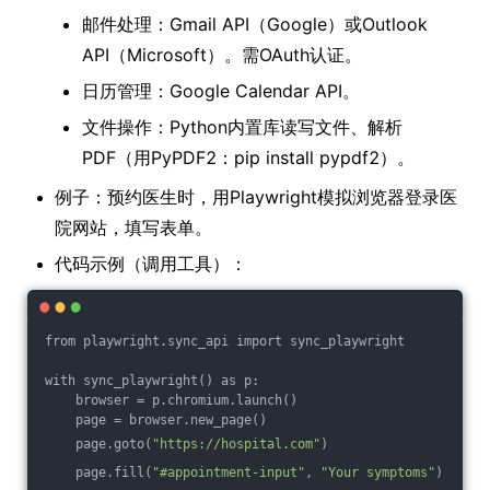
邮件处理：Gmail API（Google）或Outlook
API（Microsoft）。需OAuth认证。
日历管理：Google Calendar API。
文件操作：Python内置库读写文件、解析
PDF（用PyPDF2：pip install pypdf2）。
例子：预约医生时，用Playwright模拟浏览器登录医
院网站，填写表单。
代码示例（调用工具）：
from playwright.sync_api import sync_playwright
with sync_playwright() as p:
    browser = p.chromium.launch()
    page = browser.new_page()
    page.goto(
"https://hospital.com"
)
    page.fill(
"#appointment-input"
, 
"Your symptoms"
)