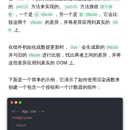
的
方法来实现的。
方法接收
patch
patch
两个参
，一个是
，另一个是
。它会比
数
旧 VNode
新 VNode
较这两个
的差异，并将差异应用到真实的
VNode
DO
上。
M
在组件初始化或数据更新时，
会生成新的
Vue
VNode
并与旧的
进行比较，找出两者之间的差异，并将
VNode
这些差异应用到真实的 DOM 上。
下面是一个简单的示例，它演示了如何使用渲染函数来
创建一个包含一个按钮和一个计数器的组件：
<!-- App.vue -->
<
template
>
<
div
>