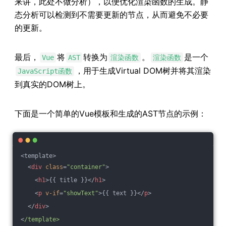
来讲，此处不做分析），以便优化渲染函数的生成。静
态分析可以检测到不需要更新的节点，从而避免不必要
的更新。
最后，
将
转换为
。
是一个
Vue
AST
渲染函数
渲染函数
，用于生成Virtual DOM树并将其渲染
JavaScript函数
到真实的DOM树上。
下面是一个简单的Vue模板和生成的AST节点的示例：
<template>
<
div
class
=
"container"
>
<
h1
>
{{ title }}
</
h1
>
<
p
v-if
=
"showText"
>
{{ text }}
</
p
>
</
div
>
<
/template>