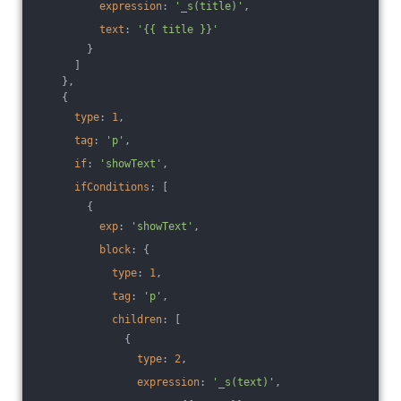
expression
: 
'_s(title)'
,
text
: 
'{{ title }}'
        }
      ]
    },
    {
type
: 
1
,
tag
: 
'p'
,
if
: 
'showText'
,
ifConditions
: [
        {
exp
: 
'showText'
,
block
: {
type
: 
1
,
tag
: 
'p'
,
children
: [
              {
type
: 
2
,
expression
: 
'_s(text)'
,