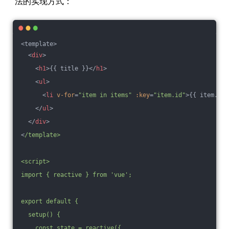
法的实现方式：
<template>
<
div
>
<
h1
>
{{ title }}
</
h1
>
<
ul
>
<
li
v-for
=
"item in items"
:key
=
"item.id"
>
{{ item.tex
</
ul
>
</
div
>
<
/template>
<script>
import { reactive } from 'vue';
export default {
  setup() {
    const state = reactive({