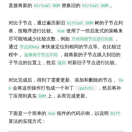
直接将新的
替换旧的
。
Virtual DOM
Virtual DOM
对比子节点，通过遍历新旧
树的子节点列
Virtual DOM
表，按顺序进行比较。
使用了一些启发式的策略来
Vue
尽可能地减少比较次数，例如
，
只对同级节点进行比较
通过
来快速定位到相同的节点等。在比较过
节点的key
程中，
，就将新的子节点插入到旧的
如果有子节点不同
子节点的位置上，然后
对新旧子节点进行比较。
递归
对比完成后，得到了需要更新、添加和删除的节点，
Vu
会将这些操作打包成一个补丁
，然后将补
e
（patch）
丁应用到真实
上，从而完成更新。
DOM
下面是一个简单的
组件的代码示例，以说明
Vue
Diff
算法的实现方式：