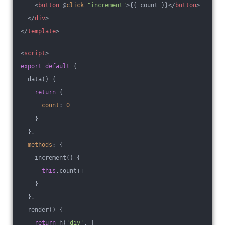
<
button
 @
click
=
"increment"
>
{{ count }}
</
button
>
</
div
>
</
template
>
<
script
>
export
default
 {
  data() {
return
 {
count
: 
0
    }
  },
methods
: {
    increment() {
this
.count++
    }
  },
  render() {
return
 h(
'div'
, [