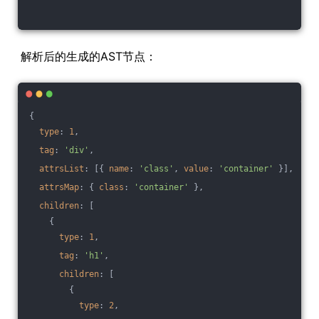
解析后的生成的AST节点：
{
type
: 
1
,
tag
: 
'div'
,
attrsList
: [{ 
name
: 
'class'
, 
value
: 
'container'
 }],
attrsMap
: { 
class
: 
'container'
 },
children
: [
    {
type
: 
1
,
tag
: 
'h1'
,
children
: [
        {
type
: 
2
,