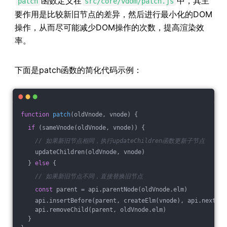
函数定义在
中，其主
patch
src/core/vdom/patch.js
要作用是比较新旧节点的差异，然后进行最小化的DOM
操作，从而尽可能减少DOM操作的次数，提高渲染效
率。
下面是patch函数的简化代码示例：
function
patch
(
oldVnode, vnode
) 
{
if
 (sameVnode(oldVnode, vnode)) {
// 如果新旧节点相同，执行updateChildren函数更新子节点
    updateChildren(oldVnode, vnode)
  } 
else
 {
// 如果新旧节点不同，直接替换旧节点
const
 parent = api.parentNode(oldVnode.elm)
    api.insertBefore(parent, createElm(vnode), api.nextSib
    api.removeChild(parent, oldVnode.elm)
  }