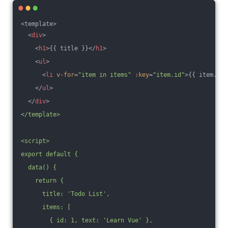
<template>
<
div
>
<
h1
>
{{ title }}
</
h1
>
<
ul
>
<
li
v-for
=
"item in items"
:key
=
"item.id"
>
{{ item.tex
</
ul
>
</
div
>
<
/template>
<script>
export default {
  data() {
    return {
      title: 'Todo List',
      items: [
        { id: 1, text: 'Learn Vue' },