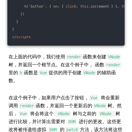
      h(
'button'
, { 
on
: { 
click
: 
this
.increment } }, 
this
.
    ])
  }
}
</
script
>
在上面的代码中，我们使用
函数来创建
render
VNode
树，并返回一个根节点。在这个例子中， 函数
render
里的
函数是
提供的用于创建
的辅助函
h
Vue
VNode
数。
在这个例子中，如果用户点击了按钮，
将会重新
Vue
调用
函数，并返回一个更新后的
树。然
render
VNode
后，
将会将这个
树与之前的
树
Vue
VNode
VNode
进行比较，并计算出需要对
进行的更改。这些更
DOM
改将被传递给虚拟
的
方法，该方法将这些
DOM
patch