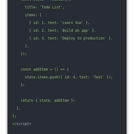
      title: 'Todo List',
      items: [
        { id: 1, text: 'Learn Vue' },
        { id: 2, text: 'Build an app' },
        { id: 3, text: 'Deploy to production' },
      ],
    });
    const addItem = () => {
      state.items.push({ id: 4, text: 'Test' });
    };
    return { state, addItem };
  },
};
</
script>