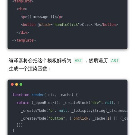
<
template
>
<
div
>
<
p
>
{{ message }}
</
p
>
<
button
 @
click
=
"handleClick"
>
Click Me
</
button
>
</
div
>
</
template
>
编译器将会把这个模板解析为
，然后遍历
AST
AST
生成一个渲染函数：
function
render
(
_ctx, _cache
) 
{
return
 (_openBlock(), _createBlock(
"div"
, 
null
, [
    _createVNode(
"p"
, 
null
, _toDisplayString(_ctx.message)
    _createVNode(
"button"
, { 
onClick
: _cache[
1
] || (_cache
  ]))
}