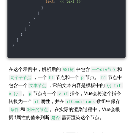
text
: 
'{{ text }}'
              }
            ]
          }
        }
      ]
    }
  ]
}
在这个示例中，解析后的
中包含
和
AST树
一个div节点
，一个
节点和一个
节点。
节点中
两个子节点
h1
p
h1
包含一个
，它的文本内容是模板中的
文本节点
{{ titl
。
节点有一个
指令，Vue会将这个指令
e }}
p
v-if
转换为一个
属性，并在
数组中保存
if
ifConditions
和
。在实际的渲染过程中，Vue会根
条件
对应的节点
据if属性的值来判断
需要渲染这个节点。
是否