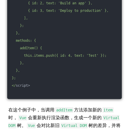
        { id: 2, text: 'Build an app' },
        { id: 3, text: 'Deploy to production' },
      ],
    };
  },
  methods: {
    addItem() {
      this.items.push({ id: 4, text: 'Test' });
    },
  },
};
</
script>
在这个例子中，当调用
方法添加新的
addItem
item
时，
会重新执行渲染函数，生成一个新的
Vue
Virtual
树。
会对比新旧
树的差异，并将
DOM
Vue
Virtual DOM