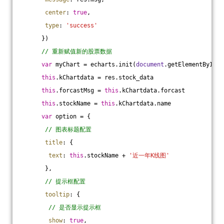
center
: 
true
,
type
: 
'success'
      })
// 重新赋值新的股票数据
var
 myChart = echarts.init(
document
.getElementById(
'
this
.kChartdata = res.stock_data
this
.forcastMsg = 
this
.kChartdata.forcast
this
.stockName = 
this
.kChartdata.name
var
 option = {
// 图表标题配置
title
: {
text
: 
this
.stockName + 
'近一年K线图'
       },
// 提示框配置
tooltip
: {
// 是否显示提示框
show
: 
true
,