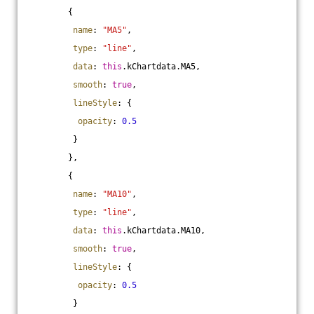
        {
name
: 
"MA5"
,
type
: 
"line"
,
data
: 
this
.kChartdata.MA5,
smooth
: 
true
,
lineStyle
: {
opacity
: 
0.5
         }
        },
        {
name
: 
"MA10"
,
type
: 
"line"
,
data
: 
this
.kChartdata.MA10,
smooth
: 
true
,
lineStyle
: {
opacity
: 
0.5
         }