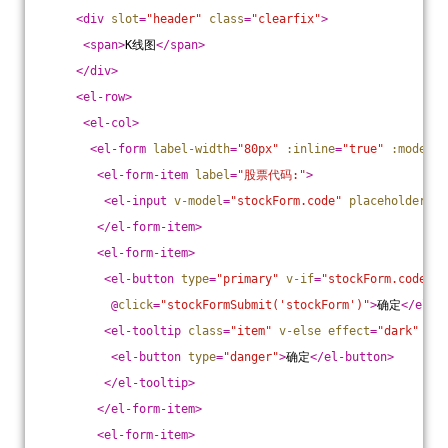
<
div
slot
=
"header"
class
=
"clearfix"
>
<
span
>
K线图
</
span
>
</
div
>
<
el-row
>
<
el-col
>
<
el-form
label-width
=
"80px"
:inline
=
"true"
:model
=
"
<
el-form-item
label
=
"股票代码:"
>
<
el-input
v-model
=
"stockForm.code"
placeholder
=
"
</
el-form-item
>
<
el-form-item
>
<
el-button
type
=
"primary"
v-if
=
"stockForm.code"
          @
click
=
"stockFormSubmit('stockForm')"
>
确定
</
el-b
<
el-tooltip
class
=
"item"
v-else
effect
=
"dark"
con
<
el-button
type
=
"danger"
>
确定
</
el-button
>
</
el-tooltip
>
</
el-form-item
>
<
el-form-item
>