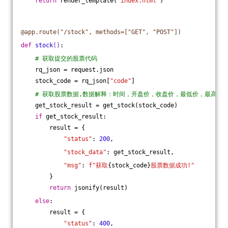
return
 render_template(
'index.html'
)
@app.route("/stock", methods=["GET", "POST"])
def
stock
()
:
# 获取提交的股票代码
    rq_json = request.json
    stock_code = rq_json[
"code"
]
# 获取股票数据,数据解释：时间，开盘价，收盘价，最低价，最高价
    get_stock_result = get_stock(stock_code)
if
 get_stock_result:
        result = {
"status"
: 
200
,
"stock_data"
: get_stock_result,
"msg"
: 
f"获取
{stock_code}
股票数据成功!"
        }
return
 jsonify(result)
else
:
        result = {
"status"
: 
400
,