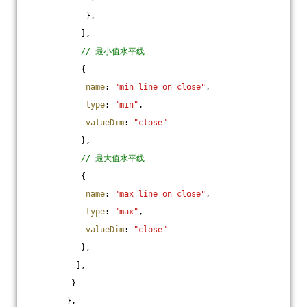
            },
           ],
// 最小值水平线
           {
name
: 
"min line on close"
,
type
: 
"min"
,
valueDim
: 
"close"
           },
// 最大值水平线
           {
name
: 
"max line on close"
,
type
: 
"max"
,
valueDim
: 
"close"
           },
          ],
         }
        },