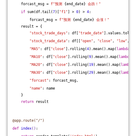
    forcast_msg = 
f"预测 
{end_date}
 会跌！"
if
 sum(df.tail(
7
)[
"f1"
] > 
0
) > 
4
:
        forcast_msg = 
f"预测 
{end_date}
 会涨！"
    result = {
"stock_trade_days"
: df[
"trade_date"
].values.tolist
"stock_trade_data"
: df[[
"open"
, 
"close"
, 
"low"
, 
"h
"MA5"
: df[
"close"
].rolling(
4
).mean().map(
lambda
 x:
"MA10"
: df[
"close"
].rolling(
9
).mean().map(
lambda
 x
"MA20"
: df[
"close"
].rolling(
19
).mean().map(
lambda
 
"MA30"
: df[
"close"
].rolling(
29
).mean().map(
lambda
 
"forcast"
: forcast_msg,
"name"
: name
    }
return
 result
@app.route("/")
def
index
()
: