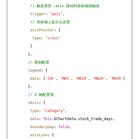
// 触发类型，axis 移动到坐标轴就触发
trigger
: 
"axis"
,
// 坐标轴上提示点设置
axisPointer
: {
type
: 
"cross"
        }
       },
// 图例配置
legend
: {
data
: [
'日K'
, 
'MA5'
, 
'MA10'
, 
'MA20'
, 
'MA30'
]
       },
// X 轴配置项
xAxis
: {
type
: 
"category"
,
data
: 
this
.kChartdata.stock_trade_days,
boundaryGap
: 
false
,
axisLine
: {