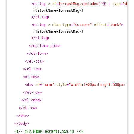
<
el-tag
v-if
=
forcastMsg.includes(
'涨') 
type
=
"dang
          [{stockName+forcastMsg}]
</
el-tag
>
<
el-tag
v-else
type
=
"success"
effect
=
"dark"
>
          [{stockName+forcastMsg}]
</
el-tag
>
</
el-form-item
>
</
el-form
>
</
el-col
>
</
el-row
>
<
el-row
>
<
div
id
=
"main"
style
=
"width:1000px;height:500px;"
>
</
</
el-row
>
</
el-card
>
</
el-row
>
</
div
>
</
body
>
<!-- 导入下载的 echarts.min.js -->