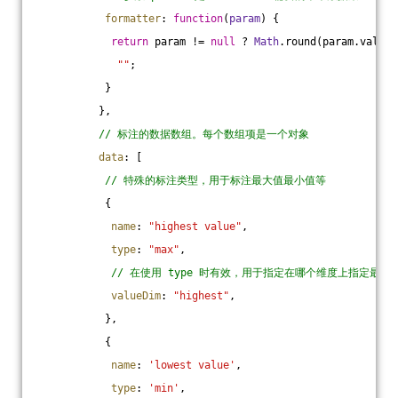
formatter
: 
function
(
param
) 
{
return
 param != 
null
 ? 
Math
.round(param.value)
""
;
           }
          },
// 标注的数据数组。每个数组项是一个对象
data
: [
// 特殊的标注类型，用于标注最大值最小值等
           {
name
: 
"highest value"
,
type
: 
"max"
,
// 在使用 type 时有效，用于指定在哪个维度上指定最大
valueDim
: 
"highest"
,
           },
           {
name
: 
'lowest value'
,
type
: 
'min'
,