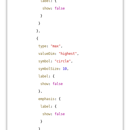
label
: {
show
: 
false
              }
             }
            },
            {
type
: 
"max"
,
valueDim
: 
"highest"
,
symbol
: 
"circle"
,
symbolSize
: 
10
,
label
: {
show
: 
false
             },
emphasis
: {
label
: {
show
: 
false
              }
             }