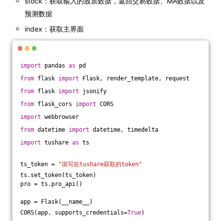
stock：获取输入的股票数据，返回交易数据、MA数据以及
预测数据
index：获取主界面
import
 pandas 
as
 pd
from
 flask 
import
 Flask, render_template, request
from
 flask 
import
 jsonify
from
 flask_cors 
import
 CORS
import
 webbrowser
from
 datetime 
import
 datetime, timedelta
import
 tushare 
as
 ts
ts_token = 
"填写在tushare获取的token"
ts.set_token(ts_token)
pro = ts.pro_api()
app = Flask(__name__)
CORS(app, supports_credentials=
True
)