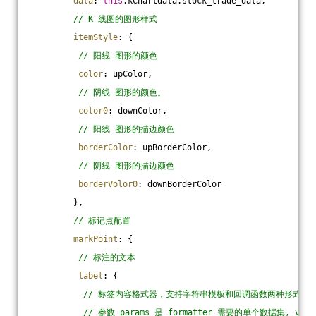
data
: 
this
.kChartdata.stock_trade_data,
// K 线图的图形样式
itemStyle
: {
// 阳线 图形的颜色
color
: upColor,
// 阴线 图形的颜色。
color0
: downColor,
// 阳线 图形的描边颜色
borderColor
: upBorderColor,
// 阴线 图形的描边颜色
borderVolor0
: downBorderColor
         },
// 标记点配置
markPoint
: {
// 标注的文本
label
: {
// 标签内容格式器，支持字符串模板和回调函数两种形式，字
// 参数 params 是 formatter 需要的单个数据集, v