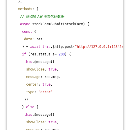
   },
methods
: {
// 获取输入的股票代码数据
async
 stockFormSubmit(stockForm) {
const
 {
data
: res
     } = 
await
this
.$http.post(
"http://127.0.0.1:12345/sto
if
 (res.status != 
200
) {
this
.$message({
showClose
: 
true
,
message
: res.msg,
center
: 
true
,
type
: 
'error'
      })
     } 
else
 {
this
.$message({
showClose
: 
true
,
message
: res.msg,