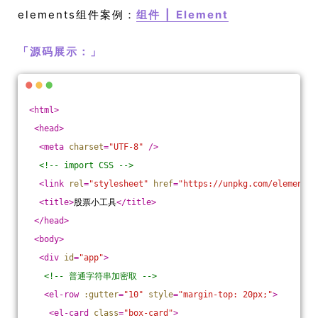
elements组件案例：
组件 | Element
「
源码展示：
」
<
html
>
<
head
>
<
meta
charset
=
"UTF-8"
 />
<!-- import CSS -->
<
link
rel
=
"stylesheet"
href
=
"https://unpkg.com/element-u
<
title
>
股票小工具
</
title
>
</
head
>
<
body
>
<
div
id
=
"app"
>
<!-- 普通字符串加密取 -->
<
el-row
:gutter
=
"10"
style
=
"margin-top: 20px;"
>
<
el-card
class
=
"box-card"
>