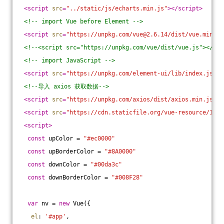
<
script
src
=
"../static/js/echarts.min.js"
>
</
script
>
<!-- import Vue before Element -->
<
script
src
=
"https://unpkg.com/vue@2.6.14/dist/vue.min.js
<!--<script src="https://unpkg.com/vue/dist/vue.js"></scr
<!-- import JavaScript -->
<
script
src
=
"https://unpkg.com/element-ui/lib/index.js"
>
<
<!--导入 axios 获取数据-->
<
script
src
=
"https://unpkg.com/axios/dist/axios.min.js"
>
<
<
script
src
=
"https://cdn.staticfile.org/vue-resource/1.5.
<
script
>
const
 upColor = 
"#ec0000"
const
 upBorderColor = 
"#8A0000"
const
 downColor = 
"#00da3c"
const
 downBorderColor = 
"#008F28"
var
 nv = 
new
 Vue({
el
: 
'#app'
,