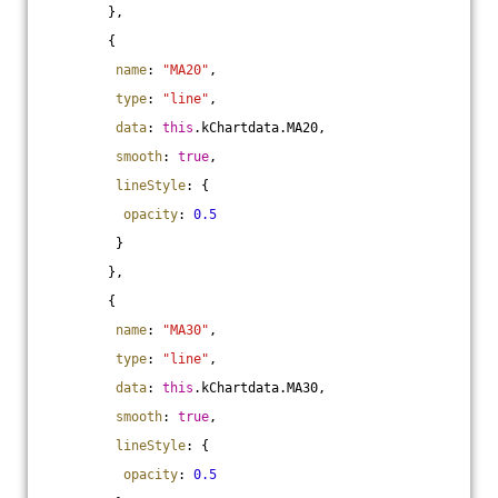
        },
        {
name
: 
"MA20"
,
type
: 
"line"
,
data
: 
this
.kChartdata.MA20,
smooth
: 
true
,
lineStyle
: {
opacity
: 
0.5
         }
        },
        {
name
: 
"MA30"
,
type
: 
"line"
,
data
: 
this
.kChartdata.MA30,
smooth
: 
true
,
lineStyle
: {
opacity
: 
0.5