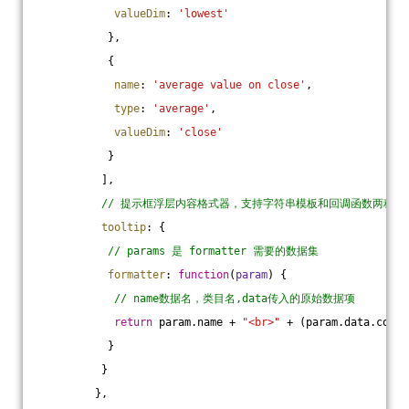
valueDim
: 
'lowest'
           },
           {
name
: 
'average value on close'
,
type
: 
'average'
,
valueDim
: 
'close'
           }
          ],
// 提示框浮层内容格式器，支持字符串模板和回调函数两种形
tooltip
: {
// params 是 formatter 需要的数据集
formatter
: 
function
(
param
) 
{
// name数据名，类目名,data传入的原始数据项
return
 param.name + 
"<br>"
 + (param.data.coord
           }
          }
         },