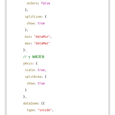
onZero
: 
false
        },
splitLine
: {
show
: 
true
        },
min
: 
"dataMin"
,
max
: 
"dataMax"
       },
// y 轴配置项
yAxis
: {
scale
: 
true
,
splitArea
: {
show
: 
true
        }
       },
dataZoom
: [{
type
: 
"inside"
,