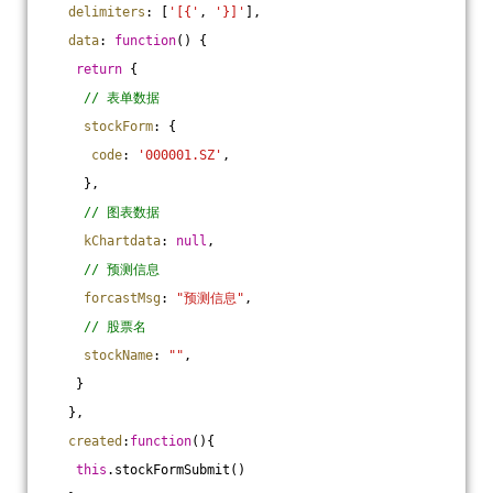
delimiters
: [
'[{'
, 
'}]'
],
data
: 
function
(
) 
{
return
 {
// 表单数据
stockForm
: {
code
: 
'000001.SZ'
,
     },
// 图表数据
kChartdata
: 
null
,
// 预测信息
forcastMsg
: 
"预测信息"
,
// 股票名
stockName
: 
""
,
    }
   },
created
:
function
(
)
{
this
.stockFormSubmit()