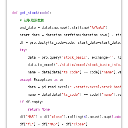
def
get_stock
(code)
:
# 获取股票数据
    end_date = datetime.now().strftime(
"%Y%m%d"
)
    start_date = datetime.strftime(datetime.now() - timede
    df = pro.daily(ts_code=code, start_date=start_date, en
try
:
        data = pro.query(
'stock_basic'
, exchange=
''
, list_
        data.to_excel(
"./static/excel/stock_basic_info.xls
        name = data[data[
"ts_code"
] == code][
"name"
].value
except
 Exception 
as
 e:
        data = pd.read_excel(
"./static/excel/stock_basic_i
        name = data[data[
"ts_code"
] == code][
"name"
].value
if
 df.empty:
return
None
    df[
"MA5"
] = df[
"close"
].rolling(
4
).mean().map(
lambda
 x
    df[
"f1"
] = df[
"MA5"
] - df[
"close"
]