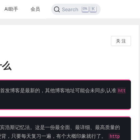
AI助手
会员
K
Search
关 注
什么
首发博客是最新的，其他博客地址可能会未同步,认准
htt
宾浩斯记忆法。这是一份最全面、最详细、最高质量的
死记硬背，只要每天复习一遍，有个大概印象就行了。
http