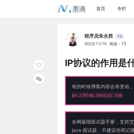
墨滴
首页
专栏
程序员朱永胜
2
V
2023/11/15
阅读：73
IP协议的作用是
有的时候博客内容会有变动，
ps://blog.zysicyj.top
全网最细面试题手册，支持艾
java 面试题，不建议你