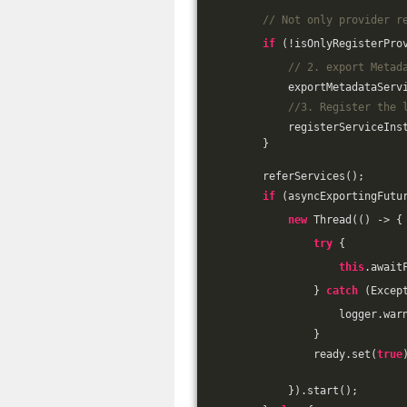
// Not only provider r
if
 (!isOnlyRegisterPro
// 2. export Metad
            exportMetadataServ
//3. Register the 
            registerServiceIns
        }
        referServices();
if
 (asyncExportingFutu
new
 Thread(() -> {
try
 {
this
.await
                } 
catch
 (Excep
                    logger.war
                }
                ready.set(
true
            }).start();