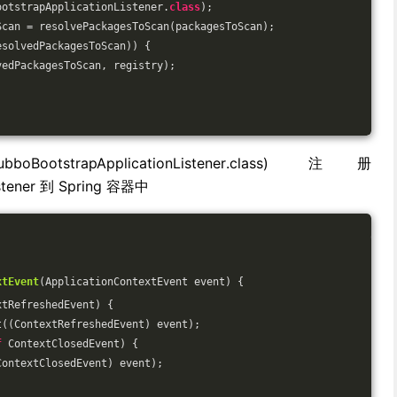
ootstrapApplicationListener
.
class
)
;
Scan = resolvePackagesToScan(packagesToScan);
esolvedPackagesToScan)) {
vedPackagesToScan, registry);
 DubboBootstrapApplicationListener.class) 注册
istener 到 Spring 容器中
xtEvent
(ApplicationContextEvent event)
{
xtRefreshedEvent) {
t((ContextRefreshedEvent) event);
f
 ContextClosedEvent) {
ContextClosedEvent) event);