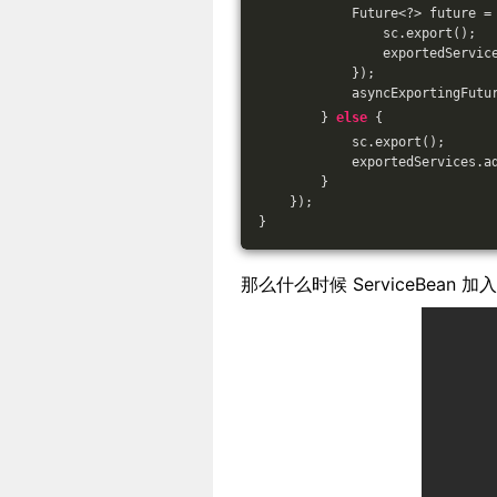
            Future<?> future =
                sc.export();
                exportedServic
            });
            asyncExportingFutu
        } 
else
 {
            sc.export();
            exportedServices.a
        }
    });
}
那么什么时候 ServiceBean 加入