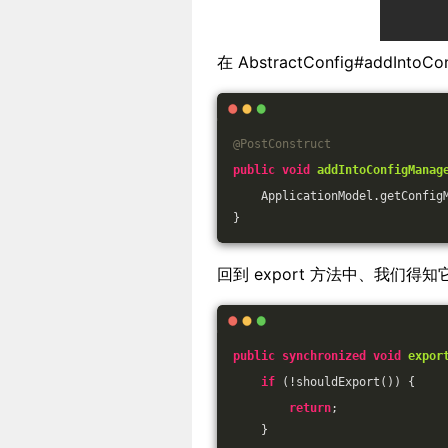
在 AbstractConfig#addIntoCo
@PostConstruct
public
void
addIntoConfigManag
    ApplicationModel.getConfig
}
回到 export 方法中、我们得知它会调
public
synchronized
void
expor
if
 (!shouldExport()) {
return
;
    }