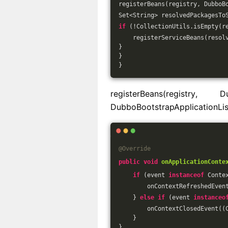
registerBeans(registry, DubboB
Set<String> resolvedPackagesTo
if
 (!CollectionUtils.isEmpty(r
    registerServiceBeans(resol
}
}
}
registerBeans(registry,
DubboBootstrapApplicationL
@Override
public
void
onApplicationConte
if
 (event 
instanceof
 Conte
        onContextRefreshedEven
    } 
else
if
 (event 
instanceo
        onContextClosedEvent((
    }
}