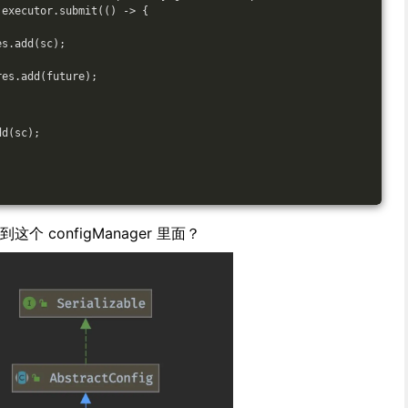
 executor.submit(() -> {
es.add(sc);
res.add(future);
dd(sc);
到这个 configManager 里面？