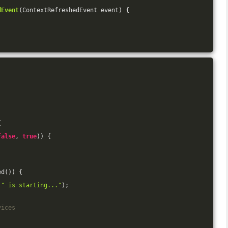
dEvent
(ContextRefreshedEvent event)
{
{
false
, 
true
)) {
ed()) {
 
" is starting..."
);
vices