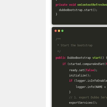
private
void
onContextRefreshe
  dubboBootstrap.start();
}
/**
 * Start the bootstrap
 */
public
 DubboBootstrap 
start
()
if
 (started.compareAndSet(
        ready.set(
false
);
        initialize();
if
 (logger.isInfoEnabl
            logger.info(NAME +
        }
// 1. export Dubbo Ser
        exportServices();