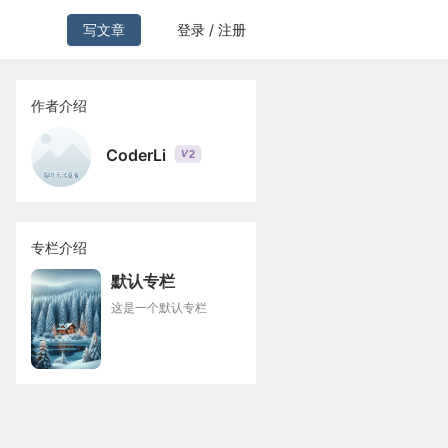
写文章
登录 / 注册
作者介绍
CoderLi
2
V
专栏介绍
默认专栏
这是一个默认专栏
eption 
{