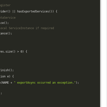
egister
vider() || hasExportedServices()) {
ataService
ice();
local ServiceInstance if required
tance();
res.size() > 
0
) {
Finish();
tion e) {
n(NAME + 
" exportAsync occurred an exception."
);
);