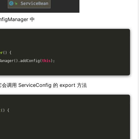
nfigManager 中
er
()
{
Manager().addConfig(
this
);
用 ServiceConfig 的 export 方法
t
()
{