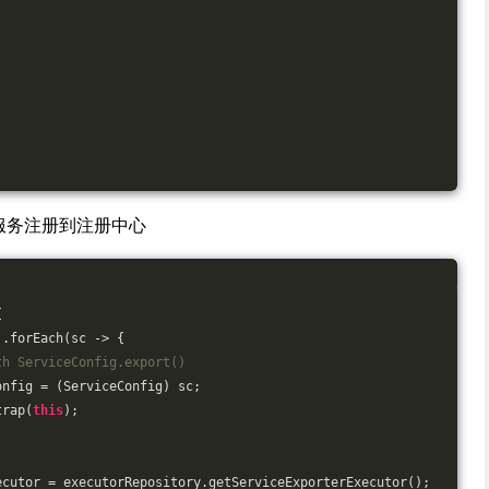
 就是将服务注册到注册中心
{
).forEach(sc -> {
th ServiceConfig.export()
onfig = (ServiceConfig) sc;
trap(
this
);
ecutor = executorRepository.getServiceExporterExecutor();