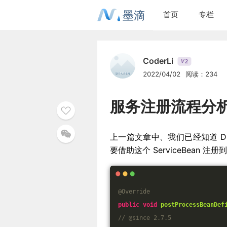
墨滴
首页
专栏
CoderLi
2
V
2022/04/02
阅读：234
服务注册流程分析
上一篇文章中、我们已经知道 Dubbo
要借助这个 ServiceBean 注
@Override
public
void
postProcessBeanDef
// @since 2.7.5