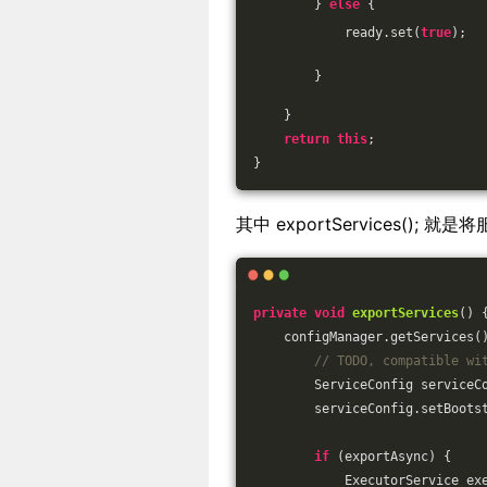
        } 
else
 {
            ready.set(
true
);
        }
    }
return
this
;
}
其中 exportServices();
private
void
exportServices
()
    configManager.getServices(
// TODO, compatible wi
        ServiceConfig serviceC
        serviceConfig.setBoots
if
 (exportAsync) {
            ExecutorService ex