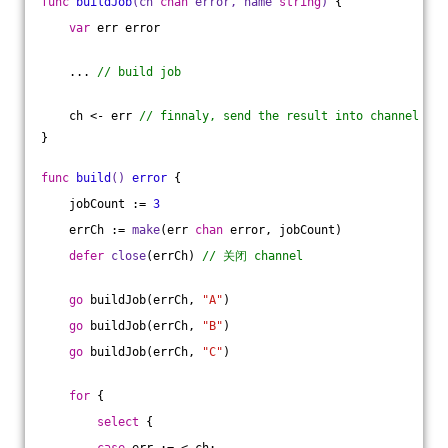
func
buildJob
(ch 
chan
 error, name 
string
)
 {
var
 err error
    ... 
// build job
    ch <- err 
// finnaly, send the result into channel
}
func
build
()
error
 {
    jobCount := 
3
    errCh := 
make
(err 
chan
 error, jobCount)
defer
close
(errCh) 
// 关闭 channel
go
 buildJob(errCh, 
"A"
)
go
 buildJob(errCh, 
"B"
)
go
 buildJob(errCh, 
"C"
)
for
 {
select
 {