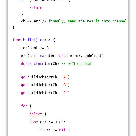
if
 _, ok := <-ch; !ok {
return
    }
    ch <- err 
// finnaly, send the result into channel
}
func
build
()
error
 {
    jobCount := 
3
    errCh := 
make
(err 
chan
 error, jobCount)
defer
close
(errCh) 
// 关闭 channel
go
 buildJob(errCh, 
"A"
)
go
 buildJob(errCh, 
"B"
)
go
 buildJob(errCh, 
"C"
)
for
 {
select
 {
case
 err := <-ch:
if
 err != 
nil
 {