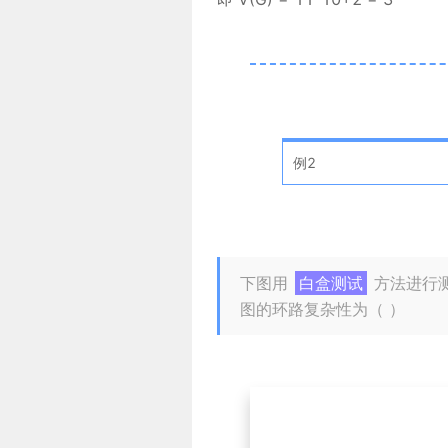
例2
下图用
白盒测试
方法进行测
图的环路复杂性为（ ）