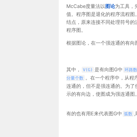
McCabe度量法以
图论
为工具，
值。程序图是退化的程序流程图
结点，原来连接不同处理符号的
程序图。
根据图论，在一个强连通的有向
其中，
是有向图G中
V(G)
环路
。在一个程序中，从程
分量个数
连通的，但不是强连通的。为了
示的有向边，使图成为强连通图
有的也有用E来代表图G中
弧数