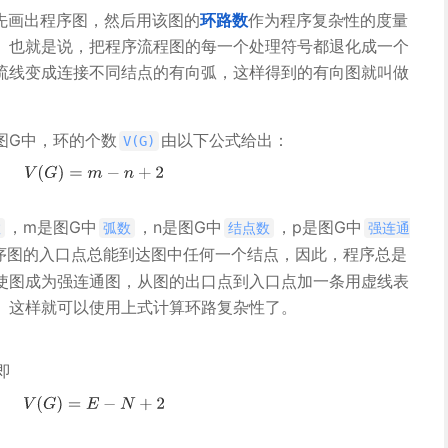
先画出程序图，然后用该图的
环路数
作为程序复杂性的度量
。也就是说，把程序流程图的每一个处理符号都退化成一个
流线变成连接不同结点的有向弧，这样得到的有向图就叫做
图G中，环的个数
由以下公式给出：
V(G)
，m是图G中
，n是图G中
，p是图G中
数
弧数
结点数
强连通
序图的入口点总能到达图中任何一个结点，因此，程序总是
使图成为强连通图，从图的出口点到入口点加一条用虚线表
。这样就可以使用上式计算环路复杂性了。
,即