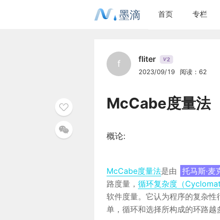
墨滴
首页
专栏
fliter
2
V
f
2023/09/19
阅读：62
McCabe度量法
概论:
McCabe度量法
是由
托马斯·麦
路度量，
循环复杂度（Cyclomatic
软件度量。它认为程序的复杂性
单，循环和选择所构成的环路越