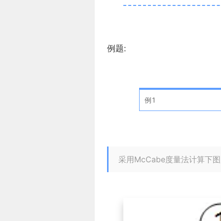
例题:
例1
采用McCabe度量法计算下