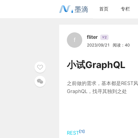
墨滴
首页
专栏
fliter
2
V
f
2023/09/21
阅读：40
小试GraphQL
之前做的需求，基本都是REST风
GraphQL，找寻其独到之处
[1]
REST