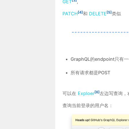
[3]
GET
,
[4]
[5]
PATCH
和
DELETE
类似
GraphQL的endpoint只有
所有请求都是POST
[6]
可以在
Exploer
左边写查询，
查询当前登录的用户名：