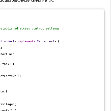
edCallable类的源代码如下所示。
established access control settings
allable
<
T
> 
implements
Callable
<
T
> 
{
k;
ntext acc;
> task) {
getContext();
ion 
{
rivileged(
ion<T>() {