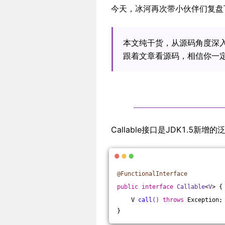
今天，冰河再次带小伙伴们复盘下
本文纯干货，从源码角度深入解
跟着文章看源码，相信你一
Callable接口是JDK1.5
@FunctionalInterface
public
interface
Callable
<
V
> 
{
V 
call
()
throws
 Exception
;
}