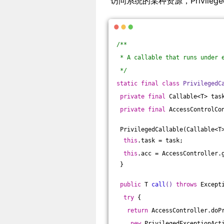
访问系统的某种资源，Privileg
/**
 * A callable that runs under 
 */
static
final
class
PrivilegedC
private
final
 Callable<T> tas
private
final
 AccessControlCo
 PrivilegedCallable(Callable<T
this
.task = task;
this
.acc = AccessController.
 }
public
 T 
call
()
throws
 Except
try
 {
return
 AccessController.doP
new
 PrivilegedExceptionAct