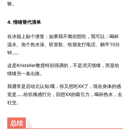
验。
4. 情绪替代清单
在冰箱上贴个便签：如果我不饿但想吃，我可以：喝杯
温水、泡个热水澡、听首歌、给朋友打电话、躺平10分
钟......
这是Kristeller教授特别强调的，不是消灭情绪，而是给
情绪另一条出路。
我通常是启动元认知:哦，你又想吃XX了，现在身体的感
觉是......给饥饿感打分，回想XX的吸引力，喝杯热水，去
社交。
总结