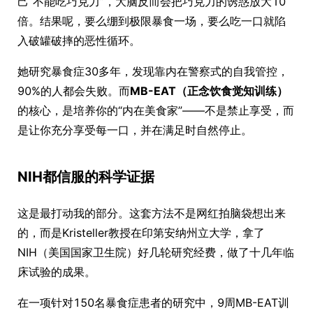
己“不能吃巧克力”，大脑反而会把巧克力的诱惑放大10
倍。结果呢，要么绷到极限暴食一场，要么吃一口就陷
入破罐破摔的恶性循环。
她研究暴食症30多年，发现靠内在警察式的自我管控，
90%的人都会失败。而
MB-EAT（正念饮食觉知训练）
的核心，是培养你的“内在美食家”——不是禁止享受，而
是让你充分享受每一口，并在满足时自然停止。
NIH都信服的科学证据
这是最打动我的部分。这套方法不是网红拍脑袋想出来
的，而是Kristeller教授在印第安纳州立大学，拿了
NIH（美国国家卫生院）好几轮研究经费，做了十几年临
床试验的成果。
在一项针对150名暴食症患者的研究中，9周MB-EAT训