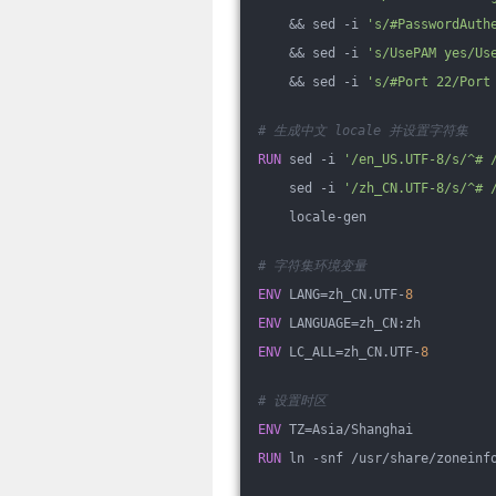
    && sed -i 
's/#PasswordAuth
    && sed -i 
's/UsePAM yes/Us
    && sed -i 
's/#Port 22/Port
# 生成中文 locale 并设置字符集
RUN
 sed -i 
'/en_US.UTF-8/s/^# 
    sed -i 
'/zh_CN.UTF-8/s/^# 
    locale-gen
# 字符集环境变量
ENV
 LANG=zh_CN.UTF-
8
ENV
 LANGUAGE=zh_CN:zh
ENV
 LC_ALL=zh_CN.UTF-
8
# 设置时区
ENV
 TZ=Asia/Shanghai
RUN
 ln -snf /usr/share/zoneinf