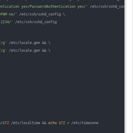
entication yes/PasswordAuthentication yes/'
 /etc/ssh/sshd_config
ePAM no/'
 /etc/ssh/sshd_config \
 2234/'
 /etc/ssh/sshd_config
//g'
 /etc/locale.gen && \
//g'
 /etc/locale.gen && \
o/
$TZ
 /etc/localtime && 
echo
$TZ
 > /etc/timezone