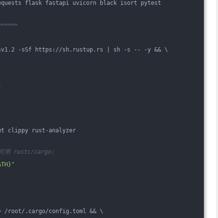
equests flask fastapi uvicorn black isort pytest
=====
）
sv1.2 -sSf https://sh.rustup.rs | sh -s -- -y && \
本
mt clippy rust-analyzer
 rustc/cargo）
ATH}"
> /root/.cargo/config.toml && \