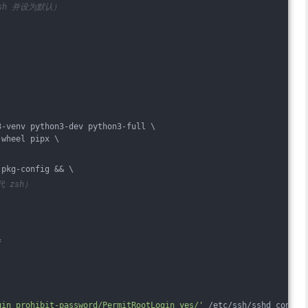
ash 并设为默认）
3-venv python3-dev python3-full \
-wheel pipx \
 pkg-config && \
代 zsh）
*
gin prohibit-password/PermitRootLogin yes/'
 /etc/ssh/sshd_config