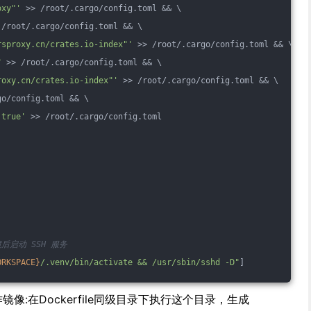
oxy"'
 >> /root/.cargo/config.toml && \
 /root/.cargo/config.toml && \
rsproxy.cn/crates.io-index"'
 >> /root/.cargo/config.toml && \
"
 >> /root/.cargo/config.toml && \
roxy.cn/crates.io-index"'
 >> /root/.cargo/config.toml && \
go/config.toml && \
 true'
 >> /root/.cargo/config.toml
后启动 SSH 服务
ORKSPACE}
/.venv/bin/activate && /usr/sbin/sshd -D"
]
制作镜像:在Dockerfile同级目录下执行这个目录，生成