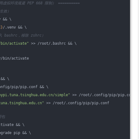
使用虚拟环境规避 PEP 668 限制） ==========
局生效）
v && \
E}
/.venv && \
ashrc，移除 zshrc）
/bin/activate"
 >> /root/.bashrc && \
v/bin/activate
 && \
onfig/pip/pip.conf && \
pypi.tuna.tsinghua.edu.cn/simple"
 >> /root/.config/pip/pip.conf 
tuna.tsinghua.edu.cn"
 >> /root/.config/pip/pip.conf
用包
ctivate && \
pgrade pip && \