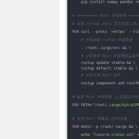
    pip install numpy pandas r
# ========== Rust 环境安装 =====
# 安装 rustup（Rust 官方安装工具
RUN
 curl --proto 
'=https'
 --tl
# 手动加载 rustup 环境变量
    . /root/.cargo/
env
 && \
# 立即更新 Rust 并设置默认版
    rustup update stable && \
    rustup default stable && \
# 安装常用 Rust 组件
    rustup component 
add
 rustf
# 配置 Rust 环境变量（让容器运行时可用
ENV
 PATH=
"/root/.cargo/bin:${P
# 设置 Rust 镜像源（国内加速）
RUN
 mkdir -p /root/.cargo && \
echo
"[source.crates-io]"
 