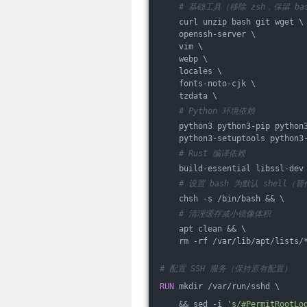
# 基础工具（移除 zsh，保留 b
    curl unzip bash git wget \
    openssh-server \
    vim \
    webp \
    locales \
    fonts-noto-cjk \
    tzdata \
# Python 环境依赖
    python3 python3-pip python
    python3-setuptools python3
# Rust 编译依赖
    build-essential libssl-dev
# 设置 bash 为默认 shell（替
    chsh -s /bin/bash && \
# 清理缓存减小镜像体积
    apt clean && \
    rm -rf /var/lib/apt/lists/
# 配置 SSH 服务（保持原有配置）
RUN
 mkdir /var/run/sshd \
    && sed -i 
's/#PermitRootLo