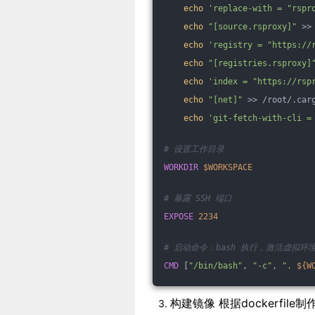
echo
'replace-with = "rspr
echo
"[source.rsproxy]"
 >>
echo
'registry = "https://
echo
"[registries.rsproxy]
echo
'index = "https://rsp
echo
"[net]"
 >> /root/.car
echo
'git-fetch-with-cli =
# 设置工作目录
WORKDIR
$WORKSPACE
# 暴露 SSH 端口
EXPOSE
2234
# 启动命令：bash 执行，激活虚拟环境
CMD
 [
"/bin/bash"
, 
"-c"
, 
". 
${W
构建镜像 根据dockerfile