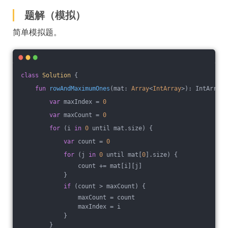
题解（模拟）
简单模拟题。
class
Solution
{
fun
rowAndMaximumOnes
(mat: 
Array
<
IntArray
>)
: IntArray 
var
 maxIndex = 
0
var
 maxCount = 
0
for
 (i 
in
0
 until mat.size) {
var
 count = 
0
for
 (j 
in
0
 until mat[
0
].size) {
                count += mat[i][j]
            }
if
 (count > maxCount) {
                maxCount = count
                maxIndex = i
            }
        }