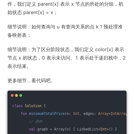
作，我们定义 parent[x] 表示 x 节点的所处的分组，初
始状态 parent[x] = x；
细节说明：如何查询与 u 有查询关系的点 k？预处理准
备映射表；
细节说明：为了区分阶段状态，我们定义 color[x] 表示
节点 x 的状态，0 表示未访问、1 表示处于递归栈中，2
表示结束。
更多细节，看代码吧。
class
Solution
{
fun
minimumTotalPrice
(n: 
Int
, edges: 
Array
<
IntArray
>, 
// 建树
val
 graph = Array(n) { LinkedList<
Int
>() }