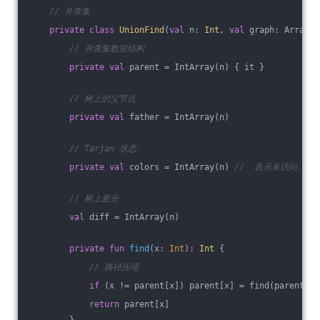
// 并查集
private
class
UnionFind
(
val
 n: 
Int
, 
val
 graph: Array<L
// 并查集数据结构
private
val
 parent = IntArray(n) { it }
// 树上的父节点
private
val
 father = IntArray(n)
// Tarjan 状态
private
val
 colors = IntArray(n) 
//  表示未访问、1
// 树上差分
val
 diff = IntArray(n)
private
fun
find
(x: 
Int
)
: 
Int
 {
// 路径压缩
if
 (x != parent[x]) parent[x] = find(parent[x]
return
 parent[x]
        }