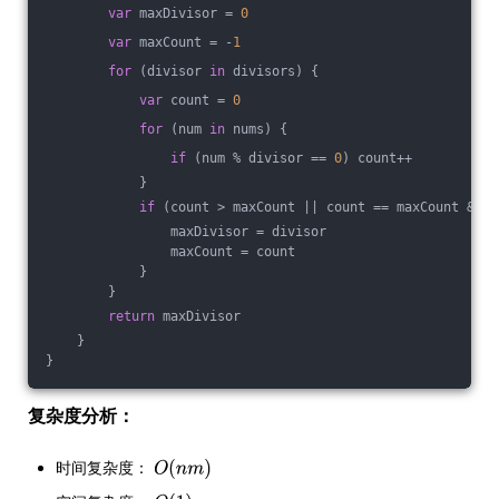
var
 maxDivisor = 
0
var
 maxCount = -
1
for
 (divisor 
in
 divisors) {
var
 count = 
0
for
 (num 
in
 nums) {
if
 (num % divisor == 
0
) count++
            }
if
 (count > maxCount || count == maxCount && d
                maxDivisor = divisor
                maxCount = count
            }
        }
return
 maxDivisor
    }
}
复杂度分析：
时间复杂度：