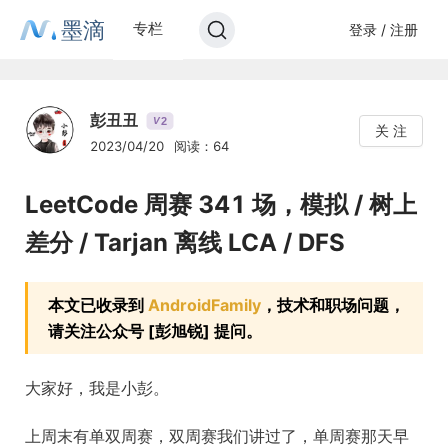
墨滴
专栏
登录 / 注册
彭丑丑
2
V
关 注
2023/04/20
阅读：64
LeetCode 周赛 341 场，模拟 / 树上
差分 / Tarjan 离线 LCA / DFS
本文已收录到
AndroidFamily
，技术和职场问题，
请关注公众号 [彭旭锐] 提问。
大家好，我是小彭。
上周末有单双周赛，双周赛我们讲过了，单周赛那天早