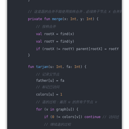
// 这道题的合并不能使用按秩合并，必须将子节点 x 合并到 y
private
fun
merge
(x: 
Int
, y: 
Int
)
 {
// 按秩合并
val
 rootX = find(x)
val
 rootY = find(y)
if
 (rootX != rootY) parent[rootX] = rootY
        }
fun
tarjan
(u: 
Int
, fa: 
Int
)
 {
// 记录父节点
            father[u] = fa
// 标记已访问
            colors[u] = 
1
// 递的过程：遍历 u 的所有子节点 v
for
 (v 
in
 graph[u]) {
if
 (
0
 != colors[v]) 
continue
// 访问过
// 继续递的过程