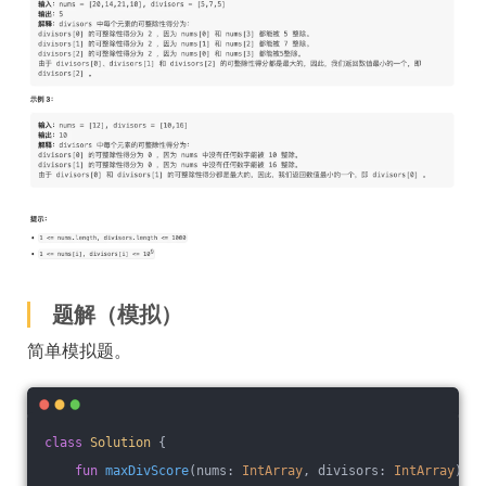
题解（模拟）
简单模拟题。
class
Solution
{
fun
maxDivScore
(nums: 
IntArray
, divisors: 
IntArray
)
: 
I