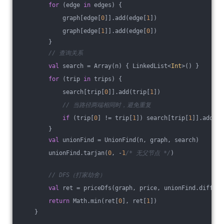
for
 (edge 
in
 edges) {
            graph[edge[
0
]].add(edge[
1
])
            graph[edge[
1
]].add(edge[
0
])
        }
// 查询关系
val
 search = Array(n) { LinkedList<
Int
>() }
for
 (trip 
in
 trips) {
            search[trip[
0
]].add(trip[
1
])
// 当路径两端相同时，避免重复
if
 (trip[
0
] != trip[
1
]) search[trip[
1
]].add(tr
        }
val
 unionFind = UnionFind(n, graph, search)
        unionFind.tarjan(
0
, -
1
/* 无父节点 */
)
// DFS（打家劫舍）
val
 ret = priceDfs(graph, price, unionFind.diff, 
0
return
 Math.min(ret[
0
], ret[
1
])
    }