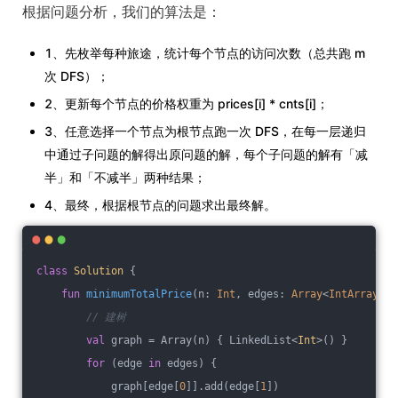
根据问题分析，我们的算法是：
1、先枚举每种旅途，统计每个节点的访问次数（总共跑 m
次 DFS）；
2、更新每个节点的价格权重为 prices[i] * cnts[i]；
3、任意选择一个节点为根节点跑一次 DFS，在每一层递归
中通过子问题的解得出原问题的解，每个子问题的解有「减
半」和「不减半」两种结果；
4、最终，根据根节点的问题求出最终解。
class
Solution
{
fun
minimumTotalPrice
(n: 
Int
, edges: 
Array
<
IntArray
>, 
// 建树
val
 graph = Array(n) { LinkedList<
Int
>() }
for
 (edge 
in
 edges) {
            graph[edge[
0
]].add(edge[
1
])