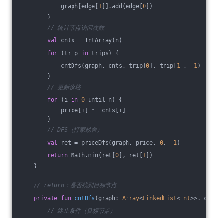
            graph[edge[
1
]].add(edge[
0
])
        }
// 统计节点访问次数
val
 cnts = IntArray(n)
for
 (trip 
in
 trips) {
            cntDfs(graph, cnts, trip[
0
], trip[
1
], -
1
)
        }
// 更新价格
for
 (i 
in
0
 until n) {
            price[i] *= cnts[i]
        }
// DFS（打家劫舍）
val
 ret = priceDfs(graph, price, 
0
, -
1
)
return
 Math.min(ret[
0
], ret[
1
])
    }
// return：是否找到目标节点
private
fun
cntDfs
(graph: 
Array
<
LinkedList
<
Int
>>, cnts
// 终止条件（目标节点）