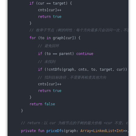
if
 (cur == target) {
            cnts[cur]++
return
true
        }
// 枚举子节点（树的特性：每个方向最多只会访问一次，不需要使用
for
 (to 
in
 graph[cur]) {
// 避免回环
if
 (to == parent) 
continue
// 未找到
if
 (!cntDfs(graph, cnts, to, target, cur)) 
con
// 找到目标路径，不需要再检查其他方向
            cnts[cur]++
return
true
        }
return
false
    }
// return：以 cur 为根节点的子树的最大价格 <cur 不变, cur 
private
fun
priceDfs
(graph: 
Array
<
LinkedList
<
Int
>>, pr