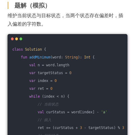
题解（模拟）
维护当前状态与目标状态，当两个状态存在偏差时，插
入偏差的字符数。
class
Solution
{
fun
addMinimum
(word: 
String
)
: 
Int
 {
val
 n = word.length
var
 targetStatus = 
0
var
 index = 
0
var
 ret = 
0
while
 (index < n) {
// 当前状态
val
 curStatus = word[index] - 
'a'
// 插入
            ret += (curStatus + 
3
 - targetStatus) % 
3