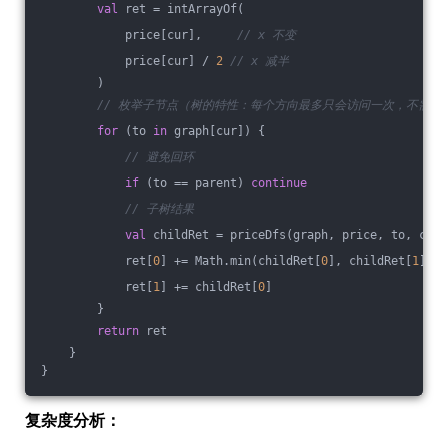
val
 ret = intArrayOf(
            price[cur],     
// x 不变
            price[cur] / 
2
// x 减半
        )
// 枚举子节点（树的特性：每个方向最多只会访问一次，不需要使用
for
 (to 
in
 graph[cur]) {
// 避免回环
if
 (to == parent) 
continue
// 子树结果
val
 childRet = priceDfs(graph, price, to, cur)
            ret[
0
] += Math.min(childRet[
0
], childRet[
1
])
            ret[
1
] += childRet[
0
]
        }
return
 ret
    }
}
复杂度分析：