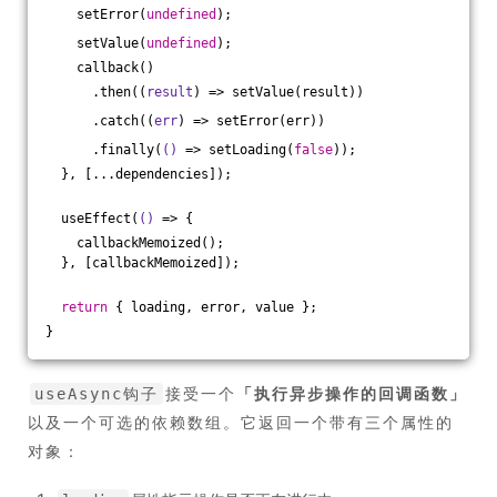
    setError(
undefined
);
    setValue(
undefined
);
    callback()
      .then(
(
result
) =>
 setValue(result))
      .catch(
(
err
) =>
 setError(err))
      .finally(
()
 =>
 setLoading(
false
));
  }, [...dependencies]);
  useEffect(
()
 =>
 {
    callbackMemoized();
  }, [callbackMemoized]);
return
 { loading, error, value };
}
接受一个
「
执行异步操作的回调函数
」
useAsync钩子
以及一个可选的依赖数组。它返回一个带有三个属性的
对象：