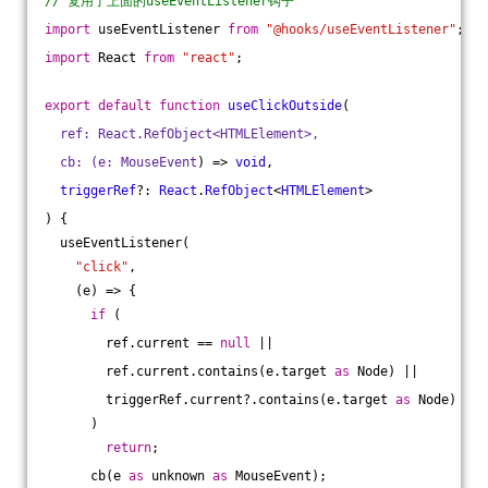
// 复用了上面的useEventListener钩子
import
 useEventListener 
from
"@hooks/useEventListener"
;
import
 React 
from
"react"
;
export
default
function
useClickOutside
(
  ref: React.RefObject<HTMLElement>,
  cb: (e: MouseEvent
) => 
void
,
triggerRef
?: 
React
.
RefObject
<
HTMLElement
>
) 
{
  useEventListener(
"click"
,
    (e) => {
if
 (
        ref.current == 
null
 ||
        ref.current.contains(e.target 
as
 Node) ||
        triggerRef.current?.contains(e.target 
as
 Node)
      )
return
;
      cb(e 
as
 unknown 
as
 MouseEvent);