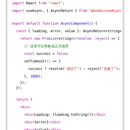
import
 React 
from
"react"
;
import
 useAsync, { AsyncReturn } 
from
"@hooks/useAsync"
;
export
default
function
AsyncComponent
(
) 
{
const
 { loading, error, value }: AsyncReturn<string> = u
return
new
Promise
<string>
(
(resolve, reject
) =>
 {
// 这里可以替换成正式场景
const
 success = 
false
;
      setTimeout(
()
 =>
 {
        success ? resolve(
"成功了"
) : reject(
"失败了"
);
      }, 
1000
);
    });
  });
return
 (
<
div
>
<
div
>
Loading: {loading.toString()}
</
div
>
<
div
>
{error}
</
div
>
<
div
>
{value}
</
div
>