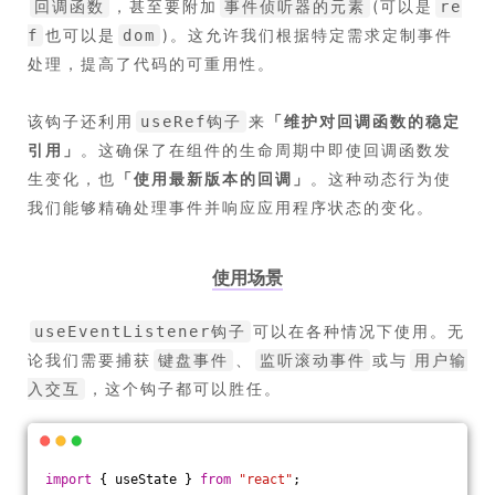
，甚至要附加
(可以是
回调函数
事件侦听器的元素
re
也可以是
)。这允许我们根据特定需求定制事件
f
dom
处理，提高了代码的可重用性。
该钩子还利用
来
「
维护对回调函数的稳定
useRef钩子
引用
」
。这确保了在组件的生命周期中即使回调函数发
生变化，也
「
使用最新版本的回调
」
。这种动态行为使
我们能够精确处理事件并响应应用程序状态的变化。
使用场景
可以在各种情况下使用。无
useEventListener钩子
论我们需要捕获
、
或与
键盘事件
监听滚动事件
用户输
，这个钩子都可以胜任。
入交互
import
 { useState } 
from
"react"
;