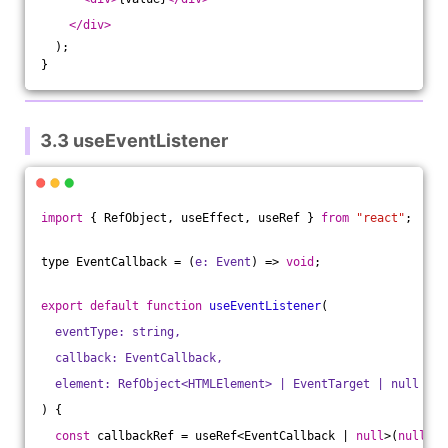
</
div
>
  );
}
3.3 useEventListener
import
 { RefObject, useEffect, useRef } 
from
"react"
;
type EventCallback = 
(
e: Event
) =>
void
;
export
default
function
useEventListener
(
  eventType: string,
  callback: EventCallback,
  element: RefObject<HTMLElement> | EventTarget | null = w
) 
{
const
 callbackRef = useRef<EventCallback | 
null
>(
null
);