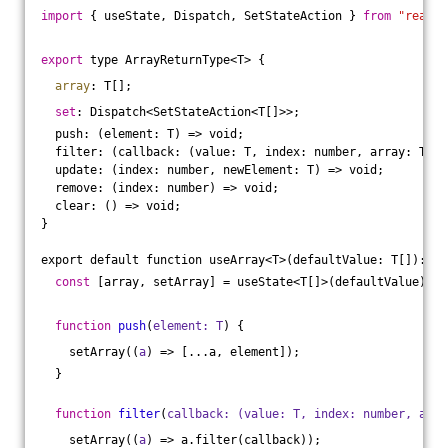
import
 { useState, Dispatch, SetStateAction } 
from
"react"
export
 type ArrayReturnType<T> {
array
: T[];
set
: Dispatch<SetStateAction<T[]>>;
  push: (element: T) => void;
  filter: (callback: (value: T, index: number, array: T[])
  update: (index: number, newElement: T) => void;
  remove: (index: number) => void;
  clear: () => void;
}
export default function useArray<T>(defaultValue: T[]): Ar
const
 [array, setArray] = useState<T[]>(defaultValue);
function
push
(
element: T
) 
{
    setArray(
(
a
) =>
 [...a, element]);
  }
function
filter
(
callback: (value: T, index: number, arra
    setArray(
(
a
) =>
 a.filter(callback));