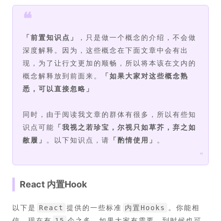
❝
「
前置知识点
」
，只是做一个概念的介绍，不会做
深度解释。因为，这些概念在下面文章中会有出
现，为了让行文更加的顺畅，所以将本该在文内的
概念解释放到前面来。
「
如果大家对这些概念熟
悉，可以直接忽略
」
同时，由于阅读我文章的群体有很多，所以有些知
识点可能
「
我视之若珍宝，尔视只如草芥，弃之如
敝履
」
。以下知识点，请
「
酌情使用
」
。
❞
React 内置Hook
以下是
提供的一些标准
。你能相
React
内置Hooks
信，现在有
个之多，如果大家有需要，到时候也可
15