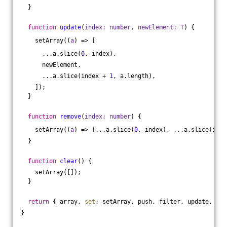
  }
function
update
(
index: number, newElement: T
) 
{
    setArray(
(
a
) =>
 [
      ...a.slice(
0
, index),
      newElement,
      ...a.slice(index + 
1
, a.length),
    ]);
  }
function
remove
(
index: number
) 
{
    setArray(
(
a
) =>
 [...a.slice(
0
, index), ...a.slice(inde
  }
function
clear
(
) 
{
    setArray([]);
  }
return
 { array, 
set
: setArray, push, filter, update, rem
}