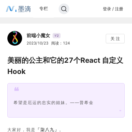
墨滴
专栏
登录 / 注册
前端小魔女
2
V
关 注
2023/10/23
阅读：124
美丽的公主和它的27个React 自定义
Hook
❝
希望是厄运的忠实的姐妹。——普希金
❞
大家好，我是
「
柒八九
」
。