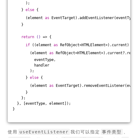
      );
    } 
else
 {
      (element 
as
 EventTarget).addEventListener(eventType,
    }
return
()
 =>
 {
if
 ((element 
as
 RefObject<HTMLElement>).current) {
        (element 
as
 RefObject<HTMLElement>).current?.remov
          eventType,
          handler
        );
      } 
else
 {
        (element 
as
 EventTarget).removeEventListener(event
      }
    };
  }, [eventType, element]);
}
使用
我们可以指定
、
useEventListener
事件类型