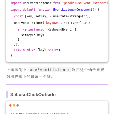
import
 useEventListener 
from
"@hooks/useEventListener"
;
export
default
function
EventListenerComponent
(
) 
{
const
 [key, setKey] = useState<string>(
""
);
  useEventListener(
"keydown"
, (e: Event) => {
if
 (e 
instanceof
 KeyboardEvent) {
      setKey(e.key);
    }
  });
return
<
div
>
 {key} 
</
div
>
;
}
上面示例中,
利用这个钩子来跟
useEventListener
踪用户按下的最后一个键。
3.4 useClickOutside