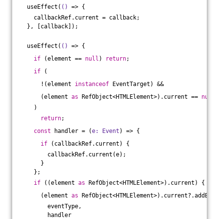
  useEffect(
()
 =>
 {
    callbackRef.current = callback;
  }, [callback]);
  useEffect(
()
 =>
 {
if
 (element == 
null
) 
return
;
if
 (
      !(element 
instanceof
 EventTarget) &&
      (element 
as
 RefObject<HTMLElement>).current == 
null
    )
return
;
const
 handler = 
(
e: Event
) =>
 {
if
 (callbackRef.current) {
        callbackRef.current(e);
      }
    };
if
 ((element 
as
 RefObject<HTMLElement>).current) {
      (element 
as
 RefObject<HTMLElement>).current?.addEven
        eventType,
        handler