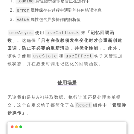
属性指示操作是否正在进行中
loading
属性保存在过程中遇到的任何错误消息
error
属性包含异步操作的解析值
value
使用
来
「
记忆回调函
useAsync
useCallback
数
」
。这确保
「
只有在依赖项发生变化时才会重新创建
回调，防止不必要的重新渲染，并优化性能
」
。此外，
该钩子使用
和
钩子来管理加
useState
useEffect
载状态，并在必要时调用记忆化的回调函数。
使用场景
无论我们是从API获取数据、执行计算还是处理表单提
交，这个自定义钩子都简化了在
组件中
「
管理异
React
步操作
」
。