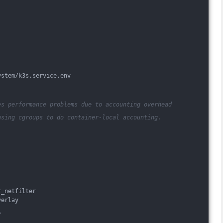
ystem/k3s.service.env
es performance problems due to accounting overhead
using cgroups to do container-local accounting.
r_netfilter
verlay
\