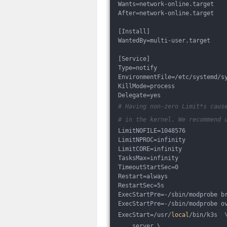
Wants=network-online.target
After=network-online.target
[Install]
WantedBy=multi-user.target
[Service]
Type=notify
EnvironmentFile=/etc/systemd/s
KillMode=process
Delegate=yes
# Having non-zero Limit*s caus
# in the kernel. We recommend 
LimitNOFILE=1048576
LimitNPROC=infinity
LimitCORE=infinity
TasksMax=infinity
TimeoutStartSec=0
Restart=always
RestartSec=5s
ExecStartPre=-/sbin/modprobe b
ExecStartPre=-/sbin/modprobe o
ExecStart=/usr/
local
/bin/k3s  
    server \