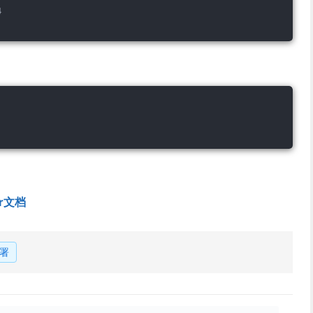
4
er文档
署