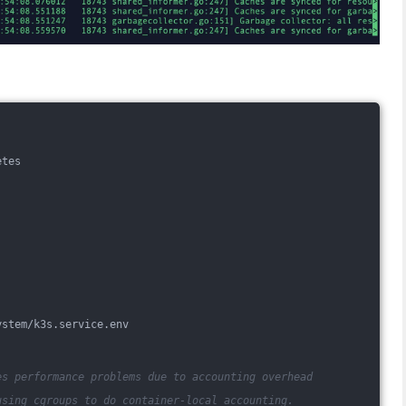
etes
ystem/k3s.service.env
es performance problems due to accounting overhead
using cgroups to do container-local accounting.