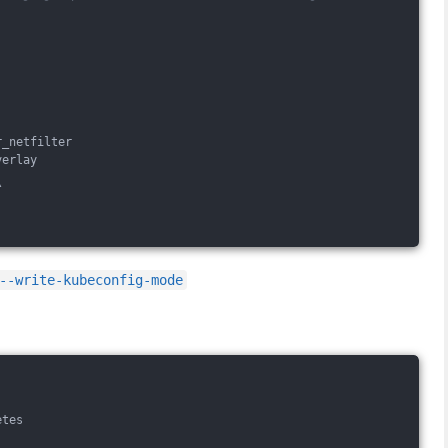
r_netfilter
verlay
\
--write-kubeconfig-mode
etes