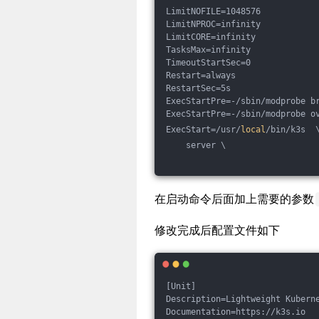
LimitNOFILE=1048576
LimitNPROC=infinity
LimitCORE=infinity
TasksMax=infinity
TimeoutStartSec=0
Restart=always
RestartSec=5s
ExecStartPre=-/sbin/modprobe b
ExecStartPre=-/sbin/modprobe o
ExecStart=/usr/
local
/bin/k3s  
    server \
在启动命令后面加上需要的参数
修改完成后配置文件如下
[Unit]
Description=Lightweight Kubern
Documentation=https://k3s.io