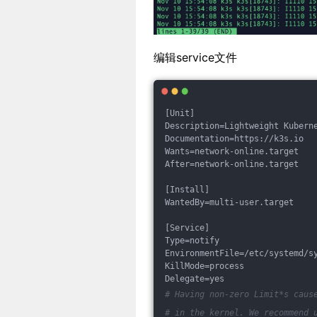
编辑service文件
[Unit]
Description=Lightweight Kubern
Documentation=https://k3s.io
Wants=network-online.target
After=network-online.target
[Install]
WantedBy=multi-user.target
[Service]
Type=notify
EnvironmentFile=/etc/systemd/s
KillMode=process
Delegate=yes
# Having non-zero Limit*s caus
# in the kernel. We recommend 