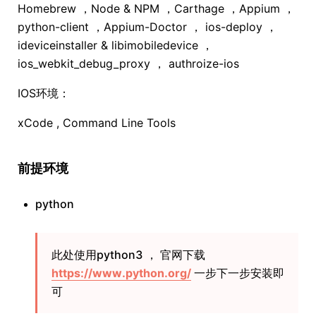
Homebrew ，Node & NPM ，Carthage ，Appium ，
python-client ，Appium-Doctor ， ios-deploy ，
ideviceinstaller & libimobiledevice ，
ios_webkit_debug_proxy ， authroize-ios
IOS环境：
xCode , Command Line Tools
前提环境
python
此处使用python3 ， 官网下载
https://www.python.org/
一步下一步安装即
可