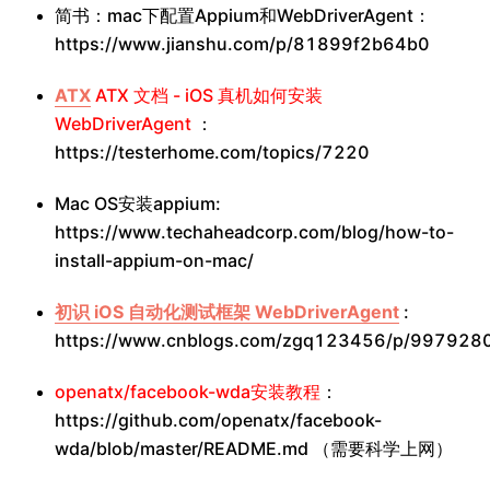
简书：mac下配置Appium和WebDriverAgent：
https://www.jianshu.com/p/81899f2b64b0
ATX
ATX 文档 - iOS 真机如何安装
WebDriverAgent
：
https://testerhome.com/topics/7220
Mac OS安装appium:
https://www.techaheadcorp.com/blog/how-to-
install-appium-on-mac/
初识 iOS 自动化测试框架 WebDriverAgent
:
https://www.cnblogs.com/zgq123456/p/9979280
openatx/facebook-wda安装教程
：
https://github.com/openatx/facebook-
wda/blob/master/README.md （需要科学上网）