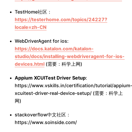
TestHome社区：
https://testerhome.com/topics/24227?
locale=zh-CN
WebDriverAgent for ios:
https://docs.katalon.com/katalon-
studio/docs/installing-webdriveragent-for-ios-
devices.html
(需要：科学上网)
Appium XCUITest Driver Setup
:
https://www.vskills.in/certification/tutorial/appium
xcuitest-driver-real-device-setup/ (需要：科学上
网)
stackoverflow中文社区：
https://www.soinside.com/