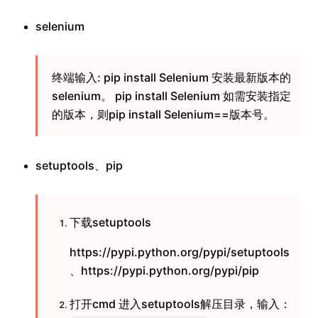
selenium
终端输入: pip install Selenium 安装最新版本的
selenium。 pip install Selenium 如需安装指定
的版本，则pip install Selenium==版本号。
setuptools、pip
下载setuptools
https://pypi.python.org/pypi/setuptools
、https://pypi.python.org/pypi/pip
打开cmd 进入setuptools解压目录，输入：