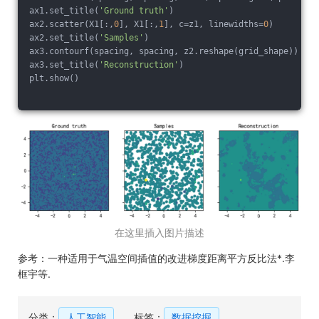
ax1.set_title(
'Ground truth'
)
ax2.scatter(X1[:,
0
], X1[:,
1
], c=z1, linewidths=
0
)
ax2.set_title(
'Samples'
)
ax3.contourf(spacing, spacing, z2.reshape(grid_shape))
ax3.set_title(
'Reconstruction'
)
plt.show()
在这里插入图片描述
参考：一种适用于气温空间插值的改进梯度距离平方反比法*.李
框宇等.
分类：
人工智能
标签：
数据挖掘