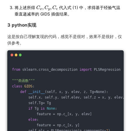
将上述所得
代入式 (1) 中，求得基于经验气温
垂直递减率的 GIDS 插值结果。
3 python实现
这是按自己理解复现的代码，感觉不是很对，效果不是很好，仅
供参考。
from
 sklearn.cross_decomposition 
import
 PLSRegression
"""类函数"""
class
GIDS
:
def
__init__
(self, x, y, elev, z, Tg=None)
:
        self.x, self.y, self.elev, self.z = x, y, elev, z
        self.Tg= Tg
if
 Tg 
is
None
:
            feature = np.c_[x, y, elev]
else
:
            feature = np.c_[x, y]
        self.pls = PLSRegression(n_components=
2
)