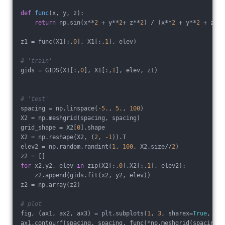
def
func
(x, y, z)
:
return
 np.sin(x**
2
 + y**
2
+ z**
2
) / (x**
2
 + y**
2
 + z**
2
z1 = func(X1[:,
0
], X1[:,
1
], elev)
# 'train'
gids = GIDS(X1[:,
0
], X1[:,
1
], elev, z1)
# 'test'
spacing = np.linspace(
-5.
, 
5.
, 
100
)
X2 = np.meshgrid(spacing, spacing)
grid_shape = X2[
0
].shape
X2 = np.reshape(X2, (
2
, 
-1
)).T
elev2 = np.random.randint(
1
, 
100
, X2.size//
2
)
z2 = []
for
 x2,y2, elev 
in
 zip(X2[:,
0
],X2[:,
1
], elev2):
    z2.append(gids.fit(x2, y2, elev))
z2 = np.array(z2)
# plot
fig, (ax1, ax2, ax3) = plt.subplots(
1
, 
3
, sharex=
True
, sha
ax1.contourf(spacing, spacing, func(*np.meshgrid(spacing, 