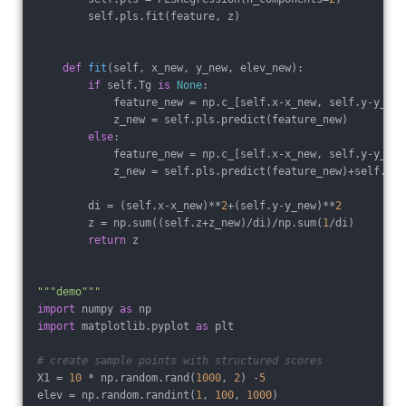
        self.pls.fit(feature, z)
def
fit
(self, x_new, y_new, elev_new)
:
if
 self.Tg 
is
None
:
            feature_new = np.c_[self.x-x_new, self.y-y_new
            z_new = self.pls.predict(feature_new)
else
:
            feature_new = np.c_[self.x-x_new, self.y-y_new
            z_new = self.pls.predict(feature_new)+self.Tg*
        di = (self.x-x_new)**
2
+(self.y-y_new)**
2
        z = np.sum((self.z+z_new)/di)/np.sum(
1
/di)
return
 z 
"""demo"""
import
 numpy 
as
 np
import
 matplotlib.pyplot 
as
 plt
# create sample points with structured scores
X1 = 
10
 * np.random.rand(
1000
, 
2
) 
-5
elev = np.random.randint(
1
, 
100
, 
1000
)