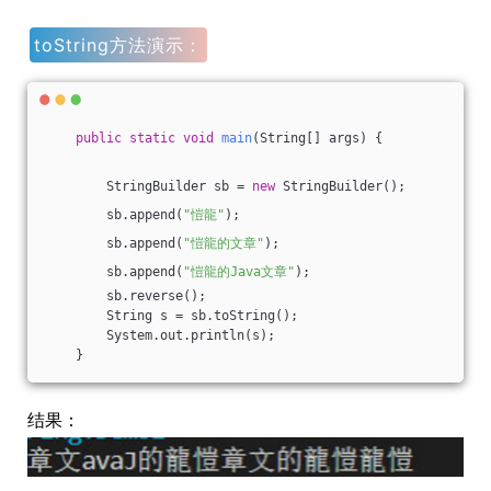
toString方法演示：
public
static
void
main
(String[] args)
{
        StringBuilder sb = 
new
 StringBuilder();
        sb.append(
"愷龍"
);
        sb.append(
"愷龍的文章"
);
        sb.append(
"愷龍的Java文章"
);
        sb.reverse();
        String s = sb.toString();
        System.out.println(s);
    }
结果：