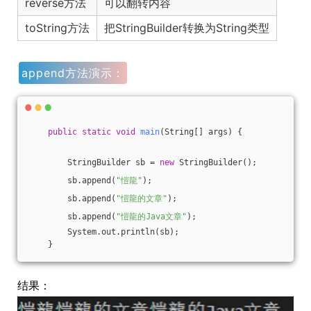
reverse方法
可以翻转内容
toString方法
把StringBuilder转换为String类型
append方法演示：
public
static
void
main
(String[] args)
{
        StringBuilder sb = 
new
 StringBuilder();
        sb.append(
"愷龍"
);
        sb.append(
"愷龍的文章"
);
        sb.append(
"愷龍的Java文章"
);
        System.out.println(sb);
    }
结果：