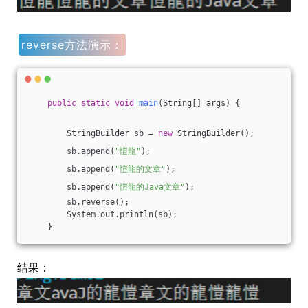
reverse方法演示：
public
static
void
main
(String[] args)
{
        StringBuilder sb = 
new
 StringBuilder();
        sb.append(
"愷龍"
);
        sb.append(
"愷龍的文章"
);
        sb.append(
"愷龍的Java文章"
);
        sb.reverse();
        System.out.println(sb);
    }
结果：