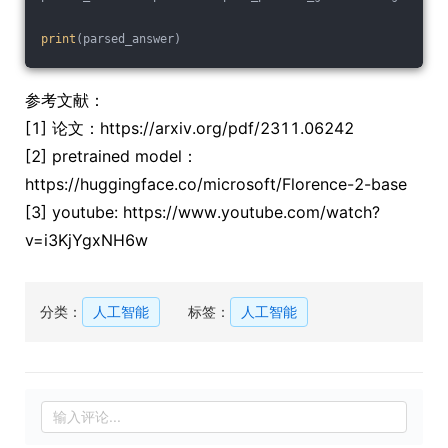
print
(parsed_answer)
参考文献：
[1] 论文：https://arxiv.org/pdf/2311.06242
[2] pretrained model：
https://huggingface.co/microsoft/Florence-2-base
[3] youtube: https://www.youtube.com/watch?
v=i3KjYgxNH6w
分类：
人工智能
标签：
人工智能