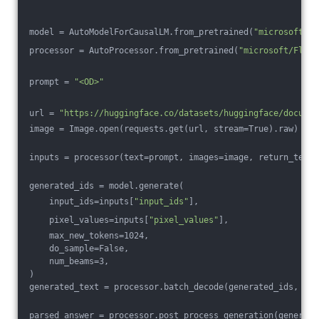
model = AutoModelForCausalLM.from_pretrained(
"microsoft/Fl
processor = AutoProcessor.from_pretrained(
"microsoft/Flore
prompt = 
"<OD>"
url = 
"https://huggingface.co/datasets/huggingface/documen
image = Image.open(requests.get(url, stream=True).raw)
inputs = processor(text=prompt, images=image, return_tenso
generated_ids = model.generate(
    input_ids=inputs[
"input_ids"
],
    pixel_values=inputs[
"pixel_values"
],
    max_new_tokens=1024,
    do_sample=False,
    num_beams=3,
)
generated_text = processor.batch_decode(generated_ids, ski
parsed_answer = processor.post_process_generation(generate