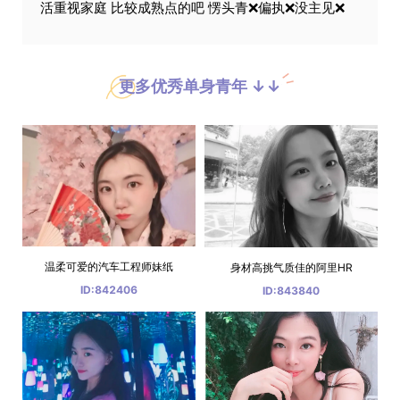
活重视家庭 比较成熟点的吧 愣头青❌偏执❌没主见❌
更多优秀单身青年 ↓↓
温柔可爱的汽车工程师妹纸
身材高挑气质佳的阿里HR
ID:842406
ID:843840