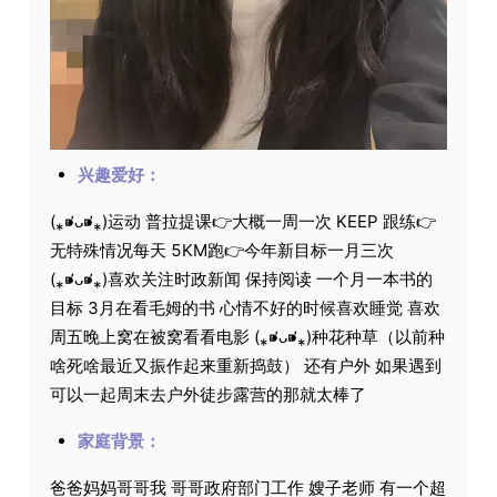
兴趣爱好：
(⁎⁍̴̛ᴗ⁍̴̛⁎)运动 普拉提课👉大概一周一次 KEEP 跟练👉
无特殊情况每天 5KM跑👉今年新目标一月三次
(⁎⁍̴̛ᴗ⁍̴̛⁎)喜欢关注时政新闻 保持阅读 一个月一本书的
目标 3月在看毛姆的书 心情不好的时候喜欢睡觉 喜欢
周五晚上窝在被窝看看电影 (⁎⁍̴̛ᴗ⁍̴̛⁎)种花种草（以前种
啥死啥最近又振作起来重新捣鼓） 还有户外 如果遇到
可以一起周末去户外徒步露营的那就太棒了
家庭背景：
爸爸妈妈哥哥我 哥哥政府部门工作 嫂子老师 有一个超