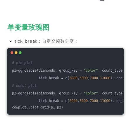
单变量玫瑰图
tick_break：自定义频数刻度；
# pie plot
p1=ggrosepie(diamonds, group_key = 
"color"
, count_type = 
"
             tick_break = c(
3000
,
5000
,
7000
,
11000
), donut_f
# donut plot
p2=ggrosepie(diamonds, group_key = 
"color"
, count_type = 
"
             tick_break = c(
3000
,
5000
,
7000
,
11000
), donut_f
cowplot::plot_grid(p1,p2)