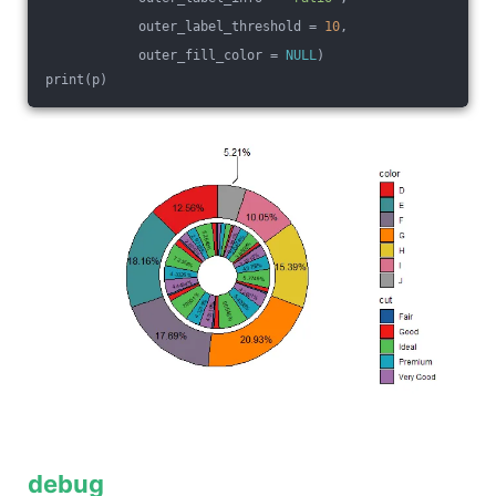
            outer_label_threshold = 
10
,
            outer_fill_color = 
NULL
)
print(p)
debug