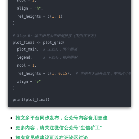
  ncol = 
2
,
  align = 
"h"
,
  rel_heights = c(
1
, 
1
)
)
# Step 6: 将主图与水平图例拼接（图例在下方）
plot_final <- plot_grid(
  plot_main,  
# 上部分：两个图形
  legend,     
# 下部分：横向图例
  ncol = 
1
,
  rel_heights = c(
1
, 
0.15
),  
# 主图占大部分高度，图例占小部分
  align = 
"v"
)
print(plot_final)
推文多平台同步发布，公众号内容食用更佳
更多内容，请关注微信公众号“生信矿工”
如有意见或建议可以在评论区讨论