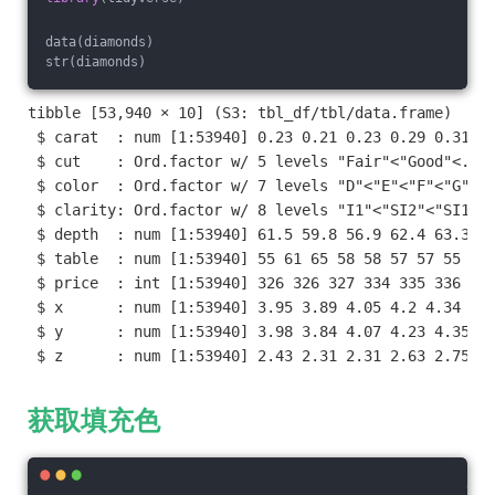
data(diamonds)
str(diamonds)
tibble [53,940 × 10] (S3: tbl_df/tbl/data.frame)

 $ carat  : num [1:53940] 0.23 0.21 0.23 0.29 0.31 0.
 $ cut    : Ord.factor w/ 5 levels "Fair"<"Good"<..: 
 $ color  : Ord.factor w/ 7 levels "D"<"E"<"F"<"G"<..
 $ clarity: Ord.factor w/ 8 levels "I1"<"SI2"<"SI1"<.
 $ depth  : num [1:53940] 61.5 59.8 56.9 62.4 63.3 62
 $ table  : num [1:53940] 55 61 65 58 58 57 57 55 61 
 $ price  : int [1:53940] 326 326 327 334 335 336 336
 $ x      : num [1:53940] 3.95 3.89 4.05 4.2 4.34 3.9
 $ y      : num [1:53940] 3.98 3.84 4.07 4.23 4.35 3.
获取填充色