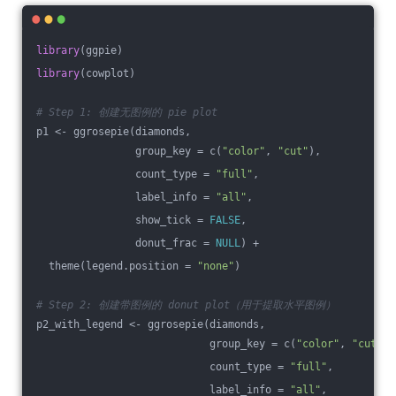
library
(ggpie)
library
(cowplot)
# Step 1: 创建无图例的 pie plot
p1 <- ggrosepie(diamonds, 
                group_key = c(
"color"
, 
"cut"
),
                count_type = 
"full"
, 
                label_info = 
"all"
,
                show_tick = 
FALSE
,
                donut_frac = 
NULL
) +
  theme(legend.position = 
"none"
)
# Step 2: 创建带图例的 donut plot（用于提取水平图例）
p2_with_legend <- ggrosepie(diamonds, 
                            group_key = c(
"color"
, 
"cut"
),
                            count_type = 
"full"
, 
                            label_info = 
"all"
,