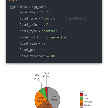
ggpie(data = agg_data, 
      group_key = 
"cut"
, 
      count_type = 
"count"
,      
# 使用该列的值
      label_info = 
"all"
,
      label_type = 
"horizon"
, 
      label_split = 
"[[:space:]]+"
,
      label_size = 
4
, 
      label_pos = 
"in"
, 
      label_threshold = 
10
)