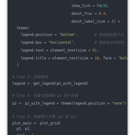
                            show_tick = 
FALSE
,
                            donut_frac = 
0.3
,
                            donut_label_size = 
3
) +
  theme(
    legend.position = 
"bottom"
,        
# 图例放在图下方
    legend.box = 
"horizontal"
,         
# 图例项水平排列
    legend.text = element_text(size = 
9
),
    legend.title = element_text(size = 
10
, face = 
"bold"
)
  )
# Step 3: 提取图例
legend <- get_legend(p2_with_legend)
# Step 4: 创建无图例的 p2 用于拼图
p2 <- p2_with_legend + theme(legend.position = 
"none"
)
# Step 5: 拼接两个主图（p1 和 p2）
plot_main <- plot_grid(
  p1, p2,