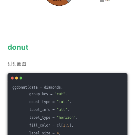
donut
甜甜圈图
ggdonut(data = diamonds, 
        group_key = 
"cut"
, 
        count_type = 
"full"
,
        label_info = 
"all"
, 
        label_type = 
"horizon"
,
        fill_color = cl[
1
:
5
],
        label_size = 
4
, 