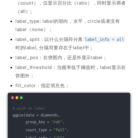
（count），仅显示百分比（ratio），同时显示两者
（all）;
label_type: label的朝向，水平，circle或者没有
label（none）；
label_split：以什么分隔符分离
label_info = all
时的label, 分隔符要存在于label中；
label_pos：在饼图内，还是外显示label；
label_threshold：当频率低于阈值时，label显示在
饼图外；
fill_color：指定填充色；
# with no label
ggpie(data = diamonds, 
      group_key = 
"cut"
, 
      count_type = 
"full"
,