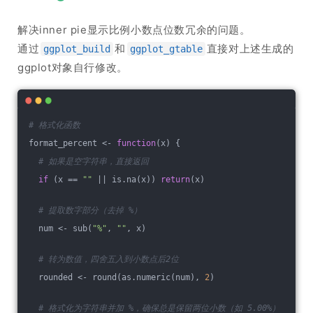
解决inner pie显示比例小数点位数冗余的问题。
通过
和
直接对上述生成的
ggplot_build
ggplot_gtable
ggplot对象自行修改。
# 格式化函数
format_percent <- 
function
(x) {
# 如果是空字符串，直接返回
if
 (x == 
""
 || is.na(x)) 
return
(x)
# 提取数字部分（去掉 %）
  num <- sub(
"%"
, 
""
, x)
# 转为数值，四舍五入到小数点后2位
  rounded <- round(as.numeric(num), 
2
)
# 格式化为字符串并加 %，确保总是保留两位小数（如 5.00%）