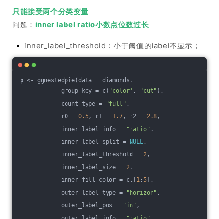
只能接受两个分类变量
问题：
inner label ratio小数点位数过长
inner_label_threshold：小于阈值的label不显示；
p <- ggnestedpie(data = diamonds, 
            group_key = c(
"color"
, 
"cut"
), 
            count_type = 
"full"
, 
            r0 = 
0.5
, r1 = 
1.7
, r2 = 
2.8
,
            inner_label_info = 
"ratio"
, 
            inner_label_split = 
NULL
,
            inner_label_threshold = 
2
, 
            inner_label_size = 
2
,
            inner_fill_color = cl[
1
:
5
],
            outer_label_type = 
"horizon"
, 
            outer_label_pos = 
"in"
,
            outer_label_info = 
"ratio"
, 