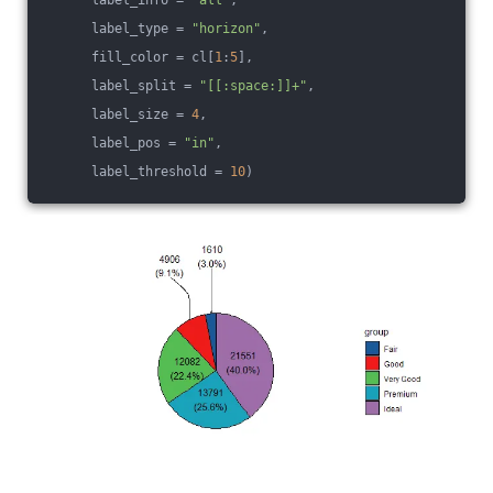
      label_info = 
"all"
, 
      label_type = 
"horizon"
, 
      fill_color = cl[
1
:
5
],
      label_split = 
"[[:space:]]+"
,
      label_size = 
4
, 
      label_pos = 
"in"
, 
      label_threshold = 
10
)