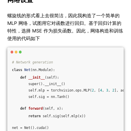
螺旋线的形式看上去很简洁，因此我构造了一个简单的
MLP 网络，试图用它对函数进行回归。基于回归计算的
特性，选择 MSE 作为损失函数。因此，网络构造和训练
使用的代码如下
# Network generation
class
Net
(nn.Module)
:
def
__init__
(self)
:
        super().__init__()
        self.mlp = torchvision.ops.MLP(
2
, [
4
, 
3
, 
2
], activ
        self.sig = nn.Tanh()
def
forward
(self, x)
:
return
 self.sig(self.mlp(x))
net = Net().cuda()