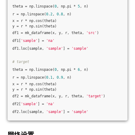
theta = np.linspace(
0
, np.pi * 
5
, n)
r = np.linspace(
0.2
, 
0.8
, n)
x = r * np.cos(theta)
y = r * np.sin(theta)
df1 = mk_dataframe(x, y, r, theta, 
'src'
)
df1[
'sample'
] = 
'na'
df1.loc[sample, 
'sample'
] = 
'sample'
# target
theta = np.linspace(
0
, np.pi * 
6
, n)
r = np.linspace(
0.1
, 
0.9
, n)
x = r * np.cos(theta)
y = r * np.sin(theta)
df2 = mk_dataframe(x, y, r, theta, 
'target'
)
df2[
'sample'
] = 
'na'
df2.loc[sample, 
'sample'
] = 
'sample'
网络设置