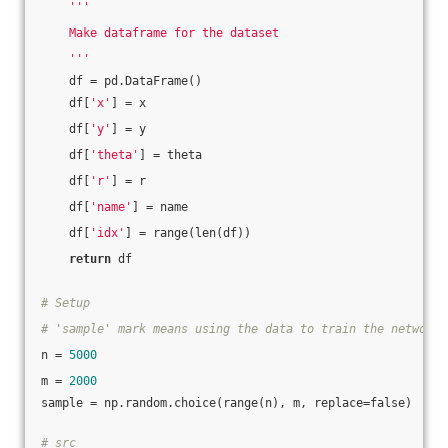
'''
    Make dataframe for the dataset
    '''
    df = pd.DataFrame()
    df[
'x'
] = x
    df[
'y'
] = y
    df[
'theta'
] = theta
    df[
'r'
] = r
    df[
'name'
] = name
    df[
'idx'
] = range(len(df))
return
 df
# Setup
# 'sample' mark means using the data to train the network
n = 
5000
m = 
2000
sample = np.random.choice(range(n), m, replace=false)
# src