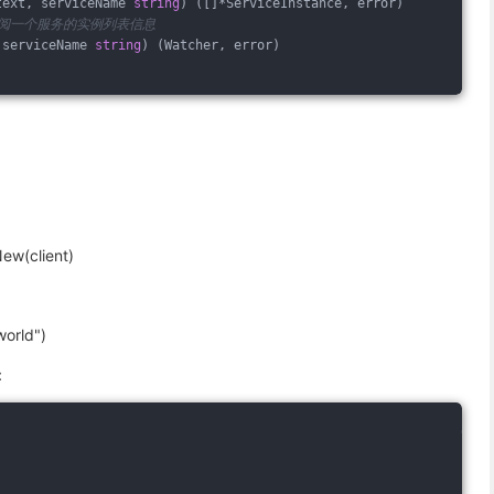
text, serviceName 
string
) ([]*ServiceInstance, error)
塞式订阅一个服务的实例列表信息
 serviceName 
string
) (Watcher, error)
ew(client)
orld")
：