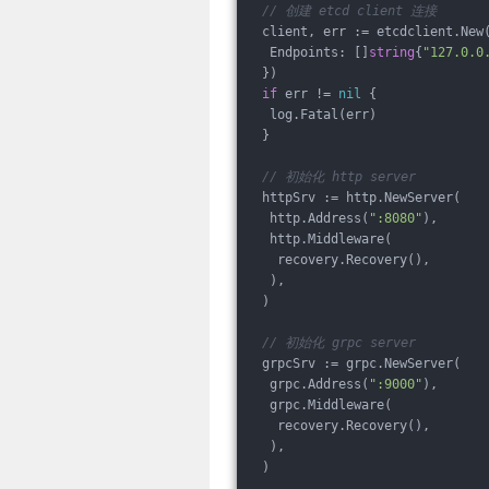
// 创建 etcd client 连接
 client, err := etcdclient.New
  Endpoints: []
string
{
"127.0.0
 })
if
 err != 
nil
 {
  log.Fatal(err)
 }
// 初始化 http server
 httpSrv := http.NewServer(
  http.Address(
":8080"
),
  http.Middleware(
   recovery.Recovery(),
  ),
 )
// 初始化 grpc server
 grpcSrv := grpc.NewServer(
  grpc.Address(
":9000"
),
  grpc.Middleware(
   recovery.Recovery(),
  ),
 )