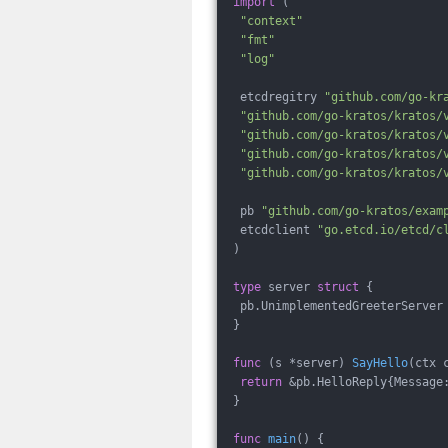
import
 (
"context"
"fmt"
"log"
 etcdregitry 
"github.com/go-kr
"github.com/go-kratos/kratos/
"github.com/go-kratos/kratos/
"github.com/go-kratos/kratos/
"github.com/go-kratos/kratos/
 pb 
"github.com/go-kratos/exam
 etcdclient 
"go.etcd.io/etcd/c
)
type
 server 
struct
 {
 pb.UnimplementedGreeterServer
}
func
(s *server)
SayHello
(ctx 
return
 &pb.HelloReply{Message
}
func
main
()
 {