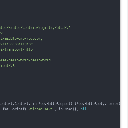
atos/kratos/contrib/registry/etcd/v2"
v2"
v2/middleware/recovery"
v2/transport/grpc"
v2/transport/http"
ples/helloworld/helloworld"
lient/v3"
context.Context, in *pb.HelloRequest)
(*pb.HelloReply, error)
 {
: fmt.Sprintf(
"welcome %+v!"
, in.Name)}, 
nil