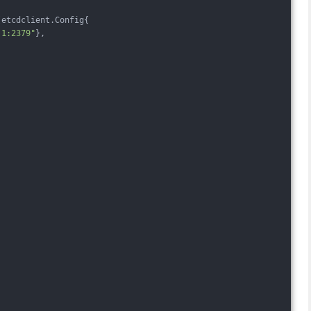
(etcdclient.Config{
.1:2379"
},