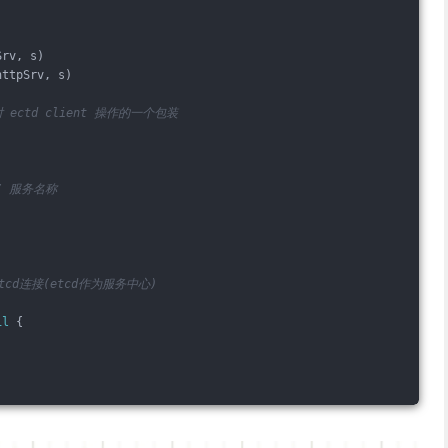
Srv, s)
httpSrv, s)
 ectd client 操作的一个包装
/ 服务名称
etcd连接(etcd作为服务中心)
il
 {