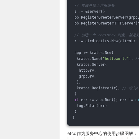
// 在服务器上注册服务
 s := &server{}
 pb.RegisterGreeterServer(grpc
 pb.RegisterGreeterHTTPServer(
// 创建一个 registry 对象，就是对
 r := etcdregitry.New(client)
 app := kratos.New(
  kratos.Name(
"helloworld"
), 
/
  kratos.Server(
   httpSrv,
   grpcSrv,
  ),
  kratos.Registrar(r), 
// 填入
 )
if
 err := app.Run(); err != 
n
  log.Fatal(err)
 }
}
etcd作为服务中心的使用步骤图解：