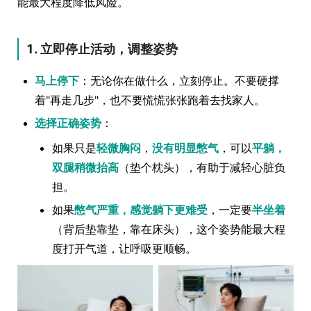
能最大程度降低风险。
1. 立即停止活动，调整姿势
马上停下
：无论你在做什么，立刻停止。不要硬撑
着"再走几步"，也不要慌慌张张跑着去找家人。
选择正确姿势
：
如果只是
轻微胸闷
，
没有明显憋气
，可以
平躺，
双腿稍微抬高
（垫个枕头），有助于减轻心脏负
担。
如果
憋气严重，感觉躺下更难受
，一定要
半坐着
（背后垫靠垫，靠在床头），这个姿势能最大程
度打开气道，让呼吸更顺畅。