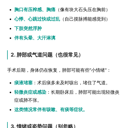
胸口有压榨感、胸痛
（像有块大石头压在胸前）
心悸、心跳过快或过乱
（自己摸脉搏能感觉到）
下肢突然浮肿
伴有头晕、大汗淋漓
2. 肺部或气道问题（也很常见）
手术后期，身体仍在恢复，肺部可能有些"小情绪"：
痰液堵塞
：术后痰多未及时咳出，堵住了气道。
轻微炎症或感染
：长期卧床后，肺部可能出现轻微炎
症或肺不张。
这类情况常伴有咳嗽、有痰等症状。
3. 情绪或姿势问题（别忽略）