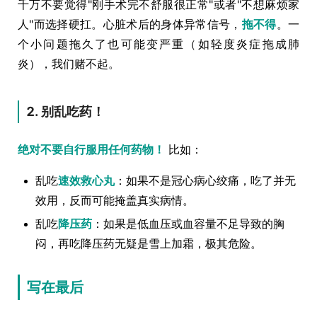
千万不要觉得"刚手术完不舒服很正常"或者"不想麻烦家
人"而选择硬扛。心脏术后的身体异常信号，
拖不得
。一
个小问题拖久了也可能变严重（如轻度炎症拖成肺
炎），我们赌不起。
2. 别乱吃药！
绝对不要自行服用任何药物！
比如：
乱吃
速效救心丸
：如果不是冠心病心绞痛，吃了并无
效用，反而可能掩盖真实病情。
乱吃
降压药
：如果是低血压或血容量不足导致的胸
闷，再吃降压药无疑是雪上加霜，极其危险。
写在最后