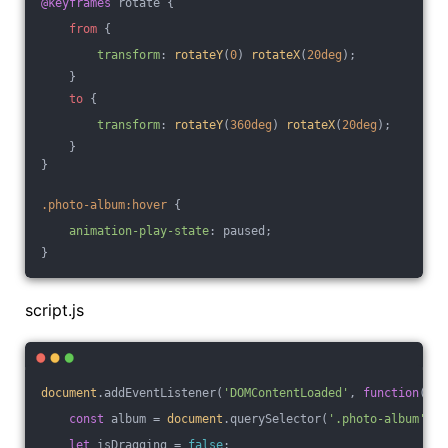
@keyframes
 rotate {
from
 {
transform
: 
rotateY
(
0
) 
rotateX
(
20deg
);
    }
to
 {
transform
: 
rotateY
(
360deg
) 
rotateX
(
20deg
);
    }
}
.photo-album
:hover
 {
animation-play-state
: paused;
}
script.js
document
.addEventListener(
'DOMContentLoaded'
, 
function
(
) 
{
const
 album = 
document
.querySelector(
'.photo-album'
);
let
 isDragging = 
false
;