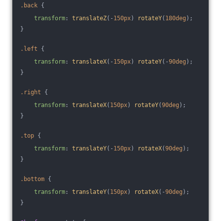
.back
 {
transform
: 
translateZ
(-
150px
) 
rotateY
(
180deg
);
}
.left
 {
transform
: 
translateX
(-
150px
) 
rotateY
(-
90deg
);
}
.right
 {
transform
: 
translateX
(
150px
) 
rotateY
(
90deg
);
}
.top
 {
transform
: 
translateY
(-
150px
) 
rotateX
(
90deg
);
}
.bottom
 {
transform
: 
translateY
(
150px
) 
rotateX
(-
90deg
);
}