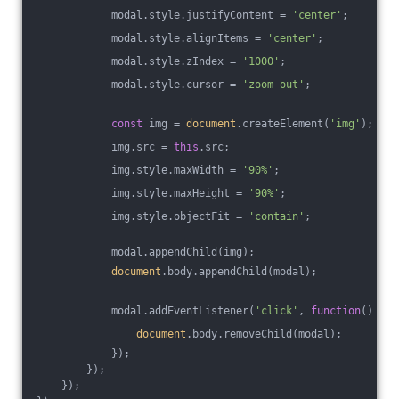
            modal.style.justifyContent = 
'center'
;
            modal.style.alignItems = 
'center'
;
            modal.style.zIndex = 
'1000'
;
            modal.style.cursor = 
'zoom-out'
;
const
 img = 
document
.createElement(
'img'
);
            img.src = 
this
.src;
            img.style.maxWidth = 
'90%'
;
            img.style.maxHeight = 
'90%'
;
            img.style.objectFit = 
'contain'
;
            modal.appendChild(img);
document
.body.appendChild(modal);
            modal.addEventListener(
'click'
, 
function
(
) 
{
document
.body.removeChild(modal);
            });
        });
    });