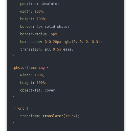
position
: absolute;
width
: 
100%
;
height
: 
100%
;
border
: 
5px
 solid white;
border-radius
: 
5px
;
box-shadow
: 
0
0
20px
rgba
(
0
, 
0
, 
0
, 
0.3
);
transition
: all 
0.5s
 ease;
}
.photo-frame
img
 {
width
: 
100%
;
height
: 
100%
;
object-fit
: cover;
}
.front
 {
transform
: 
translateZ
(
150px
);
}