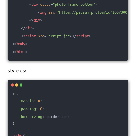
<
div
class
=
"photo-frame bottom"
>
<
img
src
=
"https://picsum.photos/id/106/300/300
</
div
>
</
div
>
<
script
src
=
"script.js"
>
</
script
>
</
body
>
</
html
>
style.css
* {
margin
: 
0
;
padding
: 
0
;
box-sizing
: border-box;
}
body
 {