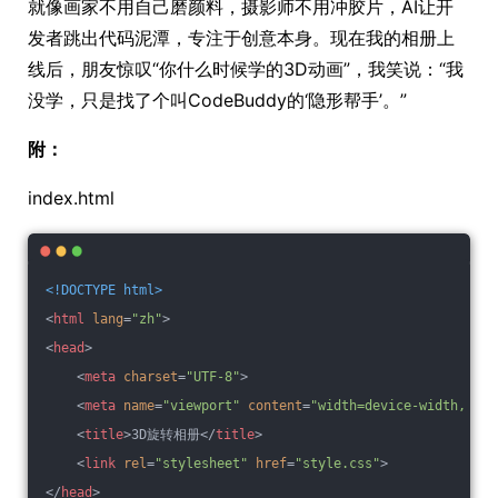
就像画家不用自己磨颜料，摄影师不用冲胶片，AI让开
发者跳出代码泥潭，专注于创意本身。现在我的相册上
线后，朋友惊叹“你什么时候学的3D动画”，我笑说：“我
没学，只是找了个叫CodeBuddy的‘隐形帮手’。”
附：
index.html
<!DOCTYPE 
html
>
<
html
lang
=
"zh"
>
<
head
>
<
meta
charset
=
"UTF-8"
>
<
meta
name
=
"viewport"
content
=
"width=device-width, ini
<
title
>
3D旋转相册
</
title
>
<
link
rel
=
"stylesheet"
href
=
"style.css"
>
</
head
>