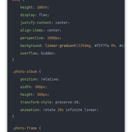
height
: 
100vh
;
display
: flex;
justify-content
: center;
align-items
: center;
perspective
: 
1000px
;
background
: 
linear-gradient
(
135deg
, #f5f7fa 
0%
, #c3cfe
overflow
: hidden;
}
.photo-album
 {
position
: relative;
width
: 
300px
;
height
: 
300px
;
transform-style
: preserve-
3
d;
animation
: rotate 
20s
 infinite linear;
}
.photo-frame
 {