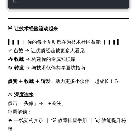
});
🌟
让技术经验流动起来
▌▍▎▏ 你的每个互动都在为技术社区蓄能 ▏▎▍▌
✅
点赞
→ 让优质经验被更多人看见
📥
收藏
→ 构建你的专属知识库
🔄
转发
→ 与技术伙伴共享避坑指南
点赞
➕
收藏
➕
转发
，助力更多小伙伴一起成长！💪
💌
深度连接
：
点击 「头像」→「+关注」
每周解锁：
🔥 一线架构实录 ｜ 💡 故障排查手册 ｜ 🚀 效能提升秘
籍