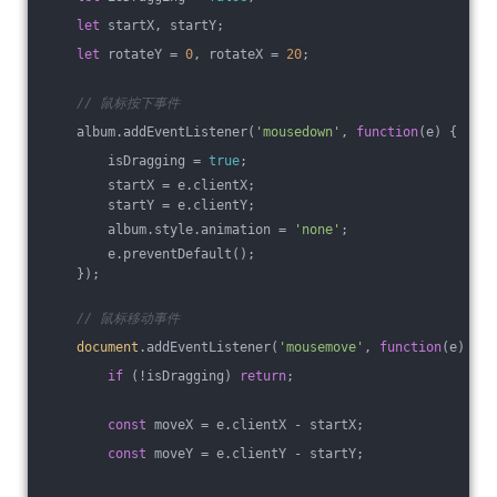
let
 startX, startY;
let
 rotateY = 
0
, rotateX = 
20
;
// 鼠标按下事件
    album.addEventListener(
'mousedown'
, 
function
(
e
) 
{
        isDragging = 
true
;
        startX = e.clientX;
        startY = e.clientY;
        album.style.animation = 
'none'
;
        e.preventDefault();
    });
// 鼠标移动事件
document
.addEventListener(
'mousemove'
, 
function
(
e
) 
{
if
 (!isDragging) 
return
;
const
 moveX = e.clientX - startX;
const
 moveY = e.clientY - startY;