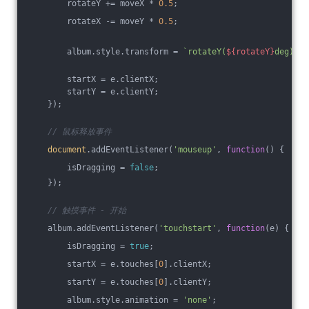
        rotateY += moveX * 
0.5
;
        rotateX -= moveY * 
0.5
;
        album.style.transform = 
`rotateY(
${rotateY}
deg) ro
        startX = e.clientX;
        startY = e.clientY;
    });
// 鼠标释放事件
document
.addEventListener(
'mouseup'
, 
function
(
) 
{
        isDragging = 
false
;
    });
// 触摸事件 - 开始
    album.addEventListener(
'touchstart'
, 
function
(
e
) 
{
        isDragging = 
true
;
        startX = e.touches[
0
].clientX;
        startY = e.touches[
0
].clientY;
        album.style.animation = 
'none'
;