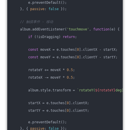
        e.preventDefault();
    }, { 
passive
: 
false
 });
// 触摸事件 - 移动
    album.addEventListener(
'touchmove'
, 
function
(
e
) 
{
if
 (!isDragging) 
return
;
const
 moveX = e.touches[
0
].clientX - startX;
const
 moveY = e.touches[
0
].clientY - startY;
        rotateY += moveX * 
0.5
;
        rotateX -= moveY * 
0.5
;
        album.style.transform = 
`rotateY(
${rotateY}
deg) ro
        startX = e.touches[
0
].clientX;
        startY = e.touches[
0
].clientY;
        e.preventDefault();
    }, { 
passive
: 
false
 });