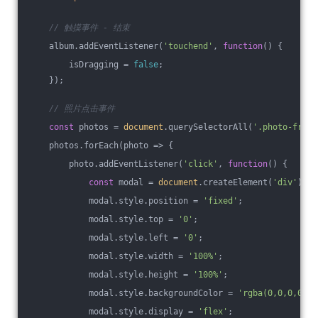
// 触摸事件 - 结束
    album.addEventListener(
'touchend'
, 
function
(
) 
{
        isDragging = 
false
;
    });
// 照片点击事件
const
 photos = 
document
.querySelectorAll(
'.photo-frame
    photos.forEach(
photo
 =>
 {
        photo.addEventListener(
'click'
, 
function
(
) 
{
const
 modal = 
document
.createElement(
'div'
);
            modal.style.position = 
'fixed'
;
            modal.style.top = 
'0'
;
            modal.style.left = 
'0'
;
            modal.style.width = 
'100%'
;
            modal.style.height = 
'100%'
;
            modal.style.backgroundColor = 
'rgba(0,0,0,0.9)
            modal.style.display = 
'flex'
;