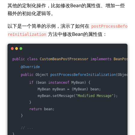
其他的定制化操作，比如修改Bean的属性值、增加一些
额外的初始化逻辑等。
以下是一个简单的示例，演示了如何在
postProcessBefo
方法中修改Bean的属性值：
reInitialization
public
class
CustomBeanPostProcessor
implements
BeanPostPr
@Override
public
 Object 
postProcessBeforeInitialization
(Object b
if
 (bean 
instanceof
 MyBean) {
            MyBean myBean = (MyBean) bean;
            myBean.setMessage(
"Modified Message"
);
        }
return
 bean;
    }
// ...
}