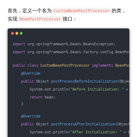
首先，定义一个名为
的类，
CustomBeanPostProcessor
实现
接口：
BeanPostProcessor
import
 org.springframework.beans.BeansException;
import
 org.springframework.beans.factory.config.BeanPostPr
public
class
CustomBeanPostProcessor
implements
BeanPostPr
@Override
public
 Object 
postProcessBeforeInitialization
(Object b
        System.out.println(
"Before Initialization: "
 + bea
return
 bean;
    }
@Override
public
 Object 
postProcessAfterInitialization
(Object be
        System.out.println(
"After Initialization: "
 + bean