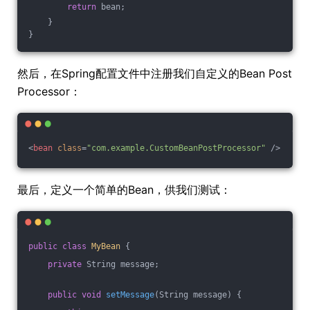
return
 bean;
    }
}
然后，在Spring配置文件中注册我们自定义的Bean Post
Processor：
<
bean
class
=
"com.example.CustomBeanPostProcessor"
 />
最后，定义一个简单的Bean，供我们测试：
public
class
MyBean
{
private
 String message;
public
void
setMessage
(String message)
{