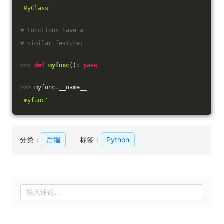
'MyClass'
# Functions have a
# similar feature:
>>> 
def
myfunc
()
:
pass
>>> 
myfunc.__name__
'myfunc'
分类：
后端
标签：
Python