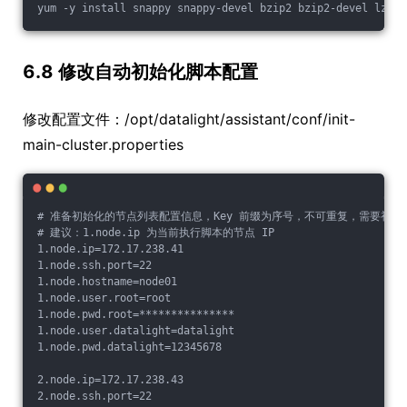
yum -y install snappy snappy-devel bzip2 bzip2-devel
6.8 修改自动初始化脚本配置
修改配置文件：/opt/datalight/assistant/conf/init-
main-cluster.properties
# 准备初始化的节点列表配置信息，Key 前缀为序号，不可重复，需要初始
# 建议：1.node.ip 为当前执行脚本的节点 IP

1.node.ip=172.17.238.41

1.node.ssh.port=22

1.node.hostname=node01

1.node.user.root=root

1.node.pwd.root=***************

1.node.user.datalight=datalight

1.node.pwd.datalight=12345678

2.node.ip=172.17.238.43

2.node.ssh.port=22
