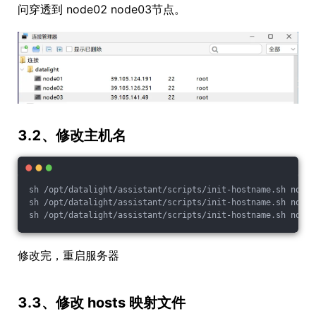
问穿透到 node02 node03节点。
3.2、修改主机名
sh /opt/datalight/assistant/scripts/init-hostname.sh node0
sh /opt/datalight/assistant/scripts/init-hostname.sh node0
sh /opt/datalight/assistant/scripts/init-hostname.sh node0
修改完，重启服务器
3.3、修改 hosts 映射文件