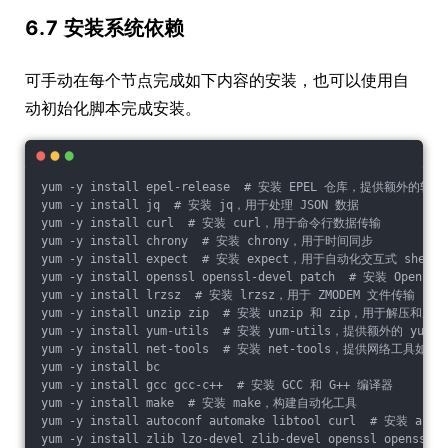
6.7 安装系统依赖
可手动在每个节点完成如下内容的安装，也可以使用自
动初始化脚本完成安装。
yum -y install epel-release  # 安装 EPEL 仓库，提供额外的软件
yum -y install jq  # 安装 jq，用于处理 JSON 数据
yum -y install curl  # 安装 curl，用于命令行数据传输
yum -y install chrony  # 安装 chrony，用于时间同步
yum -y install expect  # 安装 expect，用于自动化交互式 shell
yum -y install openssl openssl-devel patch  # 安装 Open
yum -y install lrzsz  # 安装 lrzsz，用于 ZMODEM 文件传输
yum -y install unzip zip  # 安装 unzip 和 zip，用于解压和压
yum -y install yum-utils  # 安装 yum-utils，提供额外的 yum 
yum -y install net-tools  # 安装 net-tools，提供网络工具如 if
yum -y install bc
yum -y install gcc gcc-c++  # 安装 GCC 和 G++ 编译器
yum -y install make  # 安装 make，构建自动化工具
yum -y install autoconf automake libtool curl  # 安装 
yum -y install zlib lzo-devel zlib-devel openssl ope