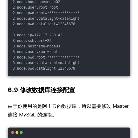
2.node.hostname=node02

2.node.user.root=root

2.node.pwd.root=***************

2.node.user.datalight=datalight

2.node.pwd.datalight=12345678

3.node.ip=172.17.238.42

3.node.ssh.port=22

3.node.hostname=node03

3.node.user.root=root

3.node.pwd.root=***************

3.node.user.datalight=datalight

6.9 修改数据库连接配置
由于你使用的是阿里云的数据库，所以需要修改 Master
连接 MySQL 的连接。