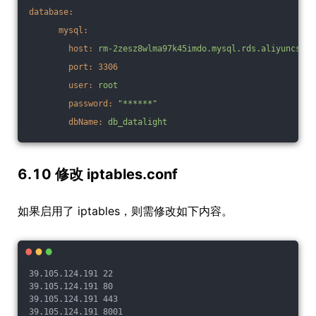
database:
mysql:
host:
rm-2zesz8wlma97k45imdo.mysql.rds.aliyuncs.co
port:
3306
user:
root
password:
"******"
dbName:
db_datalight
6.10 修改 iptables.conf
如果启用了 iptables，则需修改如下内容。
39.105.124.191 22
39.105.124.191 80
39.105.124.191 443
39.105.124.191 8001