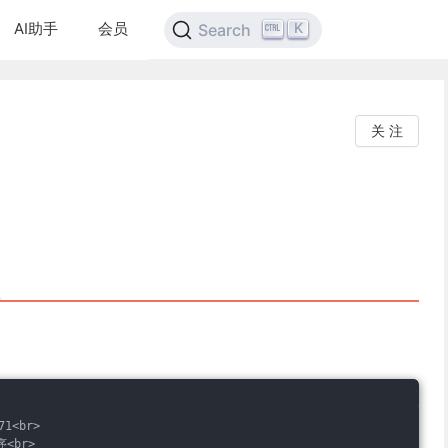
AI助手
会员
K
Search
关 注
1<br>
序<br>