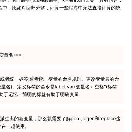
类似，估计命令(又称e族命令)也有ereturn命令，具有报告，
程中，比如对回归分解，计算一些程序中无法直接计算的统
 (变量名)==。
或者统一标签;或者统一变量的命名规则。更改变量名的命
量名)。定义标签的命令是label var(变量名）空格”(标签
有助于记忆，简明的标签有助于明确变量
出的新变量，那么就需要了解gen，egen和replace这
常常在一起使用。