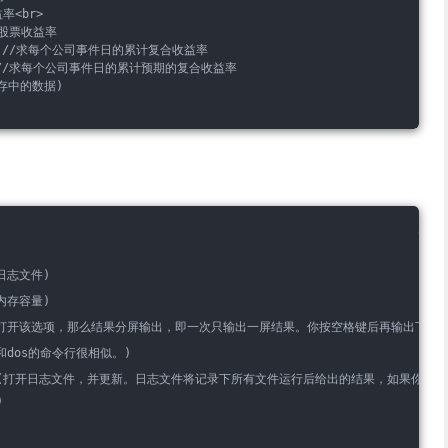
率<br>
预期股票收益率
d date)//求每个公司事件日的累计复合收益率
 date)//求每个公司事件日的累计预期的复合收益率
空内存中的数据)
的日志文件)
的内存容量)
选项。如果打开该选项，那么结果分屏输出，即一次只输出一屏结果。你按空格键后再输出下
和dos的命令行很相似。)
ace(打开日志文件，并更新。日志文件将记录下所有文件运行后给出的结果，如果你修改
)