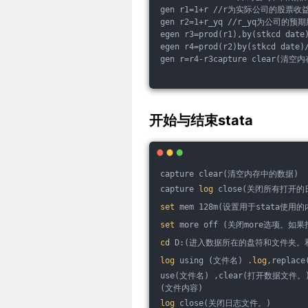
gen r1=1+r //r为实际公司的股票收益
gen r2=1+r_yq //r_yq为公司的
egen r3=prod(r1),by(stkc
egen r4=prod(r2)by(stkcd
gen r=r4-r3capture clear(清
开始与结束stata
capture clear(清空内存中的数据)
capture 
log
 close(关闭所有打开
set
 mem 128m(设置用于stata使用
set
 more off (关闭more
cd
 D:(进入数据所在的盘符和文件夹。
log
 using (文件名) .
log
,repl
use(文件名) ,clear(打开数据文件。
(文件内容)
log
 close(关闭日志文件。)