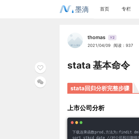
墨滴
首页
专栏
thomas
2
V
2021/04/09
阅读：937
stata 基本命令
stata回归分析完整步骤
上市公司分析
下载连乘函数prod,方法为:findit dm7
sort stkcd date //对公司和日期排