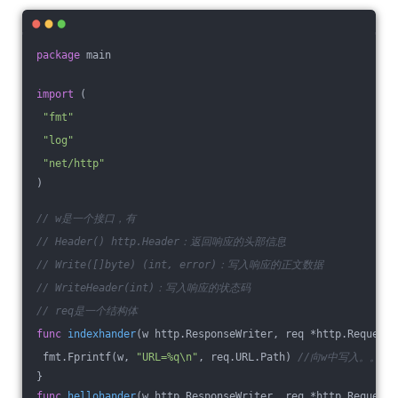
package
 main
import
 (
"fmt"
"log"
"net/http"
)
// w是一个接口，有
// Header() http.Header：返回响应的头部信息
// Write([]byte) (int, error)：写入响应的正文数据
// WriteHeader(int)：写入响应的状态码
// req是一个结构体
func
indexhander
(w http.ResponseWriter, req *http.Request)
 fmt.Fprintf(w, 
"URL=%q\n"
, req.URL.Path) 
//向w中写入。。。
}
func
hellohander
(w http.ResponseWriter, req *http.Request)