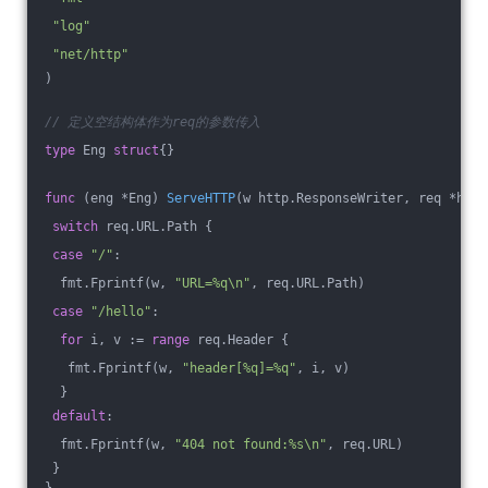
"log"
"net/http"
)
// 定义空结构体作为req的参数传入
type
 Eng 
struct
{}
func
(eng *Eng)
ServeHTTP
(w http.ResponseWriter, req *http
switch
 req.URL.Path {
case
"/"
:
  fmt.Fprintf(w, 
"URL=%q\n"
, req.URL.Path)
case
"/hello"
:
for
 i, v := 
range
 req.Header {
   fmt.Fprintf(w, 
"header[%q]=%q"
, i, v)
  }
default
:
  fmt.Fprintf(w, 
"404 not found:%s\n"
, req.URL)
 }