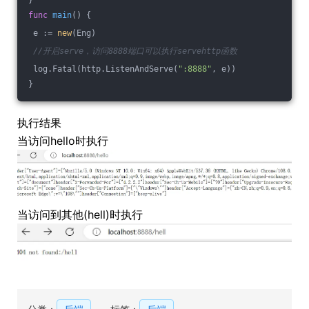
}
func
main
()
 {
 e := 
new
(Eng)
//开启serve，访问8888端口可以执行servehttp函数
 log.Fatal(http.ListenAndServe(
":8888"
, e))
}
执行结果
当访问hello时执行
当访问到其他(hell)时执行