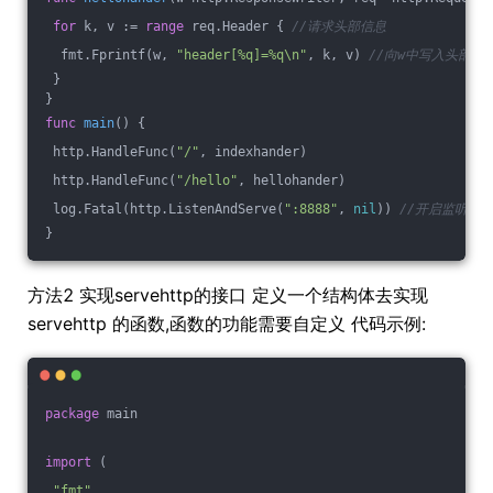
for
 k, v := 
range
 req.Header { 
//请求头部信息
  fmt.Fprintf(w, 
"header[%q]=%q\n"
, k, v) 
//向w中写入头部信
 }
}
func
main
()
 {
 http.HandleFunc(
"/"
, indexhander)
 http.HandleFunc(
"/hello"
, hellohander)
 log.Fatal(http.ListenAndServe(
":8888"
, 
nil
)) 
//开启监听端口
}
方法2 实现servehttp的接口 定义一个结构体去实现
servehttp 的函数,函数的功能需要自定义 代码示例:
package
 main
import
 (
"fmt"