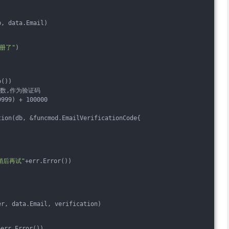
b, data.Email)
册了"
)
o())
随机数,作为验证码
9999) + 100000
tion(db, &funcmod.EmailVerificationCode{
)
稍后再试"
+err.Error())
er, data.Email, verification)
+err.Error())