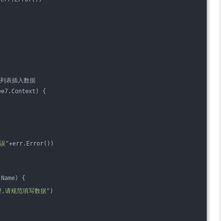
用户列表插入数据
ee7.Context) {
误"
+err.Error())
.Name) {
合理,请规范填写数据"
)