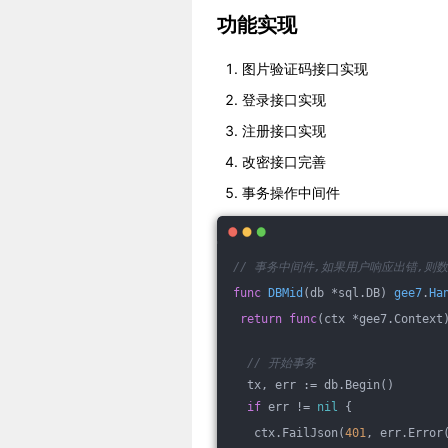
功能实现
图片验证码接口实现
登录接口实现
注册接口实现
改密接口完善
事务操作中间件
// 事务中间件,如果用户响应出错,则
func
DBMid
(db *sql.DB)
gee7
.
Ha
return
func
(ctx *gee7.Context
// 开始事务
  tx, err := db.Begin()
if
 err != 
nil
 {
   ctx.FailJson(
401
, err.Error