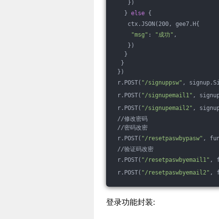
    })
   } 
else
 {
    ctx.JSON(200, gee7.H{
"msg"
: 
"成功"
,
    })
   }
  }
 })
 r.POST(
"/signuppsw"
, signup.S
 r.POST(
"/signupemail1"
, signu
 r.POST(
"/signupemail2"
, signu
 //修改密码
 //密码改密
 r.POST(
"/resetpaswbypasw"
, fu
 //验证码改密
 r.POST(
"/resetpaswbyemail1"
, 
 r.POST(
"/resetpaswbyemail2"
, 
登录功能封装: