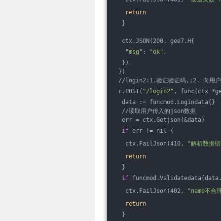
return
  }
  ctx.JSON(200, gee7.H{
"msg"
: 
"ok"
,
  })
 })
 //login2:1.验证验证码,;2. 向
 r.POST(
"/login2"
, func(ctx *g
  data := funcmod.Logindata{}
  //读取用户传入的json数据
  err = ctx.Getjson(&data)
if
 err != nil {
   ctx.FailJson(410, 
"解析数据错
return
  }
if
 funcmod.Validatedata(data
   ctx.FailJson(402, 
"name不
return
  }