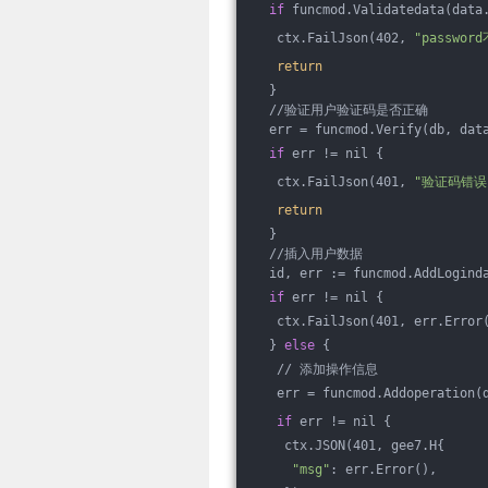
if
 funcmod.Validatedata(data
   ctx.FailJson(402, 
"passwo
return
  }
  //验证用户验证码是否正确
  err = funcmod.Verify(db, dat
if
 err != nil {
   ctx.FailJson(401, 
"验证码错误
return
  }
  //插入用户数据
  id, err := funcmod.AddLogind
if
 err != nil {
   ctx.FailJson(401, err.Error
  } 
else
 {
   // 添加操作信息
   err = funcmod.Addoperation(
if
 err != nil {
    ctx.JSON(401, gee7.H{
"msg"
: err.Error(),