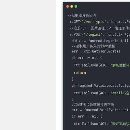
//获取图片验证码
 r.GET(
"/verifypic"
, funcmod.P
 //注册1,1. 图片验证,;2. 发送邮
 r.POST(
"/login1"
, func(ctx *g
  data := funcmod.Login1data{}
  //读取用户传入的json数据
  err = ctx.Getjson(&data)
if
 err != nil {
   ctx.FailJson(410, 
"解析数据错
return
  }
if
 funcmod.Validatedata(data
   ctx.FailJson(402, 
"email
  }
  //验证图片验证码是否正确
  err = funcmod.Verifypiccode(
if
 err != nil {
   ctx.FailJson(401, 
"验证码错误