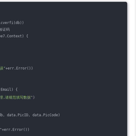
icverfi(db))
件验证码
ee7.Context) {
误"
+err.Error())
.Email) {
不合理,请规范填写数据"
)
db, data.PicID, data.PicCode)
"
+err.Error())