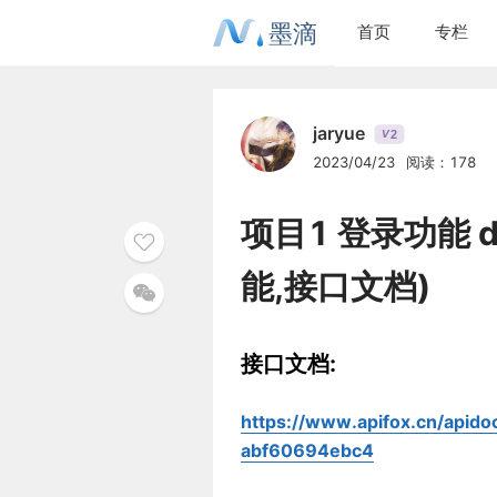
墨滴
首页
专栏
jaryue
2
V
2023/04/23
阅读：178
项目1 登录功能 
能,接口文档)
接口文档:
https://www.apifox.cn/apid
abf60694ebc4