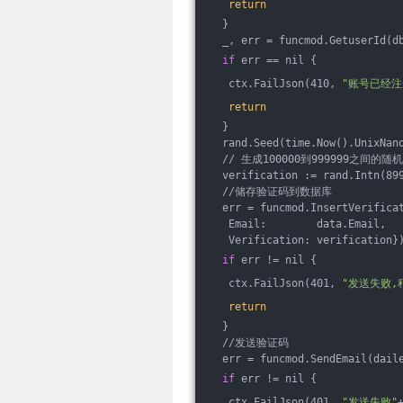
return
  }
  _, err = funcmod.GetuserId(d
if
 err == nil {
   ctx.FailJson(410, 
"账号已经注
return
  }
  rand.Seed(time.Now().UnixNan
  // 生成100000到999999之间的
  verification := rand.Intn(89
  //储存验证码到数据库
  err = funcmod.InsertVerifica
   Email:        data.Email,
   Verification: verification}
if
 err != nil {
   ctx.FailJson(401, 
"发送失败,
return
  }
  //发送验证码
  err = funcmod.SendEmail(dail
if
 err != nil {
   ctx.FailJson(401, 
"发送失败"