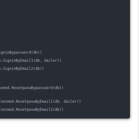
igninBypassword(db))
p.SigninByEmail1(db, dailer))
p.SigninByEmail2(db))
ncmod.ResetpaswBypassword(db))
funcmod.ResetpaswByEmail1(db, dailer))
funcmod.ResetpaswByEmail2(db))