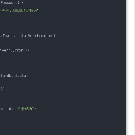
.Password) {
rd不合理,请规范填写数据"
)
a.Email, data.Verification)
"
+err.Error())
ata(db, &data)
())
db, id, 
"注册成功"
)