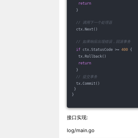
return
  }
// 调用下一个处理器
  ctx.Next()
// 如果响应出现错误，回滚事务
if
 ctx.StatusCode >= 
400
 {
   tx.Rollback()
return
  }
// 提交事务
  tx.Commit()
 }
}
接口实现:
log/main.go