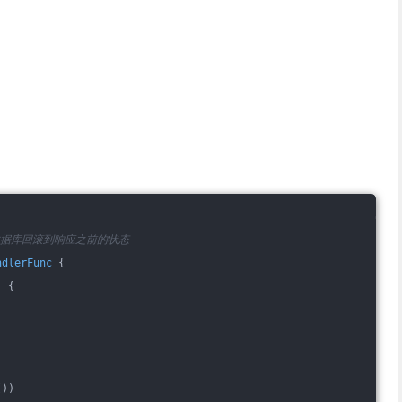
数据库回滚到响应之前的状态
ndlerFunc
 {
)
 {
())