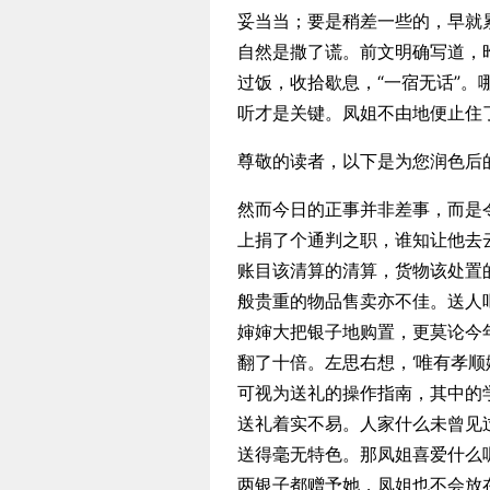
妥当当；要是稍差一些的，早就
自然是撒了谎。前文明确写道，
过饭，收拾歇息，“一宿无话”
听才是关键。凤姐不由地便止住
尊敬的读者，以下是为您润色后
然而今日的正事并非差事，而是
上捐了个通判之职，谁知让他去
账目该清算的清算，货物该处置
般贵重的物品售卖亦不佳。送人吧
婶婶大把银子地购置，更莫论今
翻了十倍。左思右想，‘唯有孝顺
可视为送礼的操作指南，其中的
送礼着实不易。人家什么未曾见
送得毫无特色。那凤姐喜爱什么
两银子都赠予她，凤姐也不会放