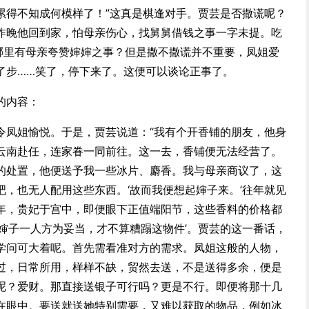
累得不知成何模样了！”这真是棋逢对手。贾芸是否撒谎呢？
昨晚他回到家，怕母亲伤心，找舅舅借钱之事一字未提。吃
。哪里有母亲夸赞婶婶之事？但是撒不撒谎并不重要，凤姐爱
了步……笑了，停下来了。这便可以谈论正事了。
的内容：
令凤姐愉悦。于是，贾芸说道：“我有个开香铺的朋友，他身
云南赴任，连家眷一同前往。这一去，香铺便无法经营了。
的处置，他便送予我一些冰片、麝香。我与母亲商议了，这
，也无人配用这些东西。‘故而我便想起婶子来。’往年就见
年，贵妃于宫中，即便眼下正值端阳节，这些香料的价格都
婶子一人方为妥当，才不算糟蹋这物件’。贾芸的这一番话，
学问可大着呢。首先需看准对方的需求。凤姐这般的人物，
过，日常所用，样样不缺，贸然去送，不是送得多余，便是
呢？爱财。那直接送银子可行吗？更是不行。即便将那十几
在眼中。要送就送她特别需要，又难以获取的物品，例如冰