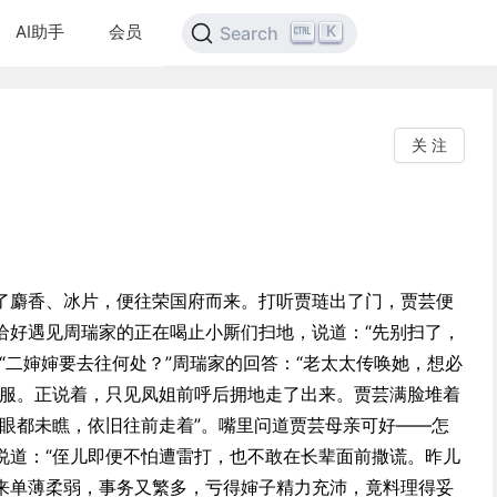
AI助手
会员
K
Search
关 注
了麝香、冰片，便往荣国府而来。打听贾琏出了门，贾芸便
恰好遇见周瑞家的正在喝止小厮们扫地，说道：“先别扫了，
“二婶婶要去往何处？”周瑞家的回答：“老太太传唤她，想必
衣服。正说着，只见凤姐前呼后拥地走了出来。贾芸满脸堆着
正眼都未瞧，依旧往前走着”。嘴里问道贾芸母亲可好——怎
说道：“侄儿即便不怕遭雷打，也不敢在长辈面前撒谎。昨儿
来单薄柔弱，事务又繁多，亏得婶子精力充沛，竟料理得妥