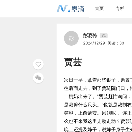
墨滴
首页
专栏
彭赛特
1
V
彭
2024/12/29
阅读：30
贾芸
次日一早，拿着那些银子，购置
往后面走去，到了贾琏院门口，
二奶奶出来了。”贾芸赶忙询问：
是裁剪什么尺头。”也就是裁制
笑容，上前请安。凤姐呢，“连
么也不来我这里走动走动？贾芸
晚上还提及婶子，说婶子身子生