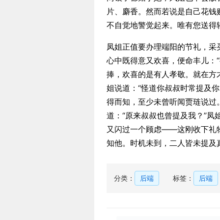
片、麝香。然而若说是自己花钱
不自觉地警觉起来。唯有您送得
凤姐正值要办理端阳的节礼，采
心中既得意又欢喜，便命丰儿：
捧，欢喜的是有人孝敬。就在方
姐说道：“怪道你叔叔时常提及
得而知，至少未曾听闻贾琏说过
道：“原来叔叔也曾提及我？”
又闪过一个顾虑——这刚收下礼
知他。时机未到，二人皆未提及
分类：
后端
标签：
后端