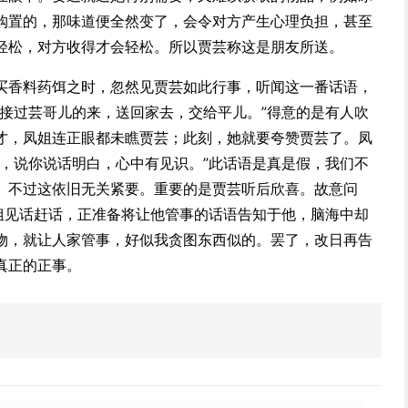
购置的，那味道便全然变了，会令对方产生心理负担，甚至
轻松，对方收得才会轻松。所以贾芸称这是朋友所送。
买香料药饵之时，忽然见贾芸如此行事，听闻这一番话语，
“接过芸哥儿的来，送回家去，交给平儿。”得意的是有人吹
才，凤姐连正眼都未瞧贾芸；此刻，她就要夸赞贾芸了。凤
你，说你说话明白，心中有见识。”此话语是真是假，我们不
。不过这依旧无关紧要。重要的是贾芸听后欣喜。故意问
凤姐见话赶话，正准备将让他管事的话语告知于他，脑海中却
物，就让人家管事，好似我贪图东西似的。罢了，改日再告
真正的正事。